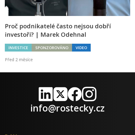
Proč podnikatelé často nejsou dobří
investoři? | Marek Odehnal
INVESTICE
SPONZOROVÁNO
VIDEO
Před 2 měsíce
LinkedIn
X
Facebook
Instagram
info@rostecky.cz