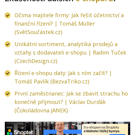
Očima majitele firmy: Jak řešit účetnictví a
finanční řízení? | Tomáš Müller
(SvětSoučástek.cz)
Unikátní sortiment, analytika prodejů a
vztahy s dodavateli e-shopu | Radim Tuček
(CzechDesign.cz)
Řízení e-shopu daty: Jak s ním začít? |
Tomáš Pavlík (BezvaTriko.cz)
První zaměstnanec: Jak se zbavit strachu ho
konečně přijmout? | Václav Durďák
(Čokoládovna JANEK)