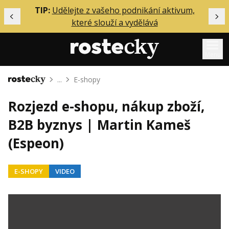
ělání
TIP:
Udělejte z vašeho podnikání aktivum,
Předchozí
Dal
které slouží a vydělává
Menu
...
E-shopy
Domů
Mentoring
Rozjezd e-shopu, nákup zboží,
Podcasty
B2B byznys | Martin Kameš
Solo
(Espeon)
Akce
Inzerce
E-SHOPY
VIDEO
O mně
Přihlášení