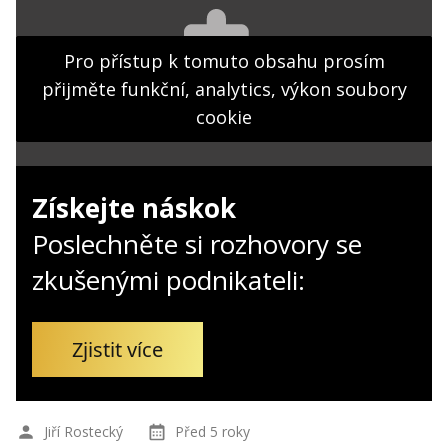
Kontakt
Obchodní podmínky
Pro přístup k tomuto obsahu prosím
přijměte funkční, analytics, výkon soubory
Hledaná fráze
Hledat
cookie
Získejte náskok
Poslechněte si rozhovory se
zkušenými podnikateli:
Zjistit více
Jiří Rostecký
Před 5 roky