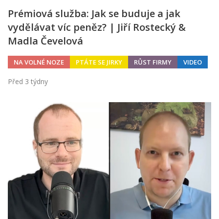
Prémiová služba: Jak se buduje a jak
vydělávat víc peněz? | Jiří Rostecký &
Madla Čevelová
NA VOLNÉ NOZE
PTÁTE SE JIRKY
RŮST FIRMY
VIDEO
Před 3 týdny