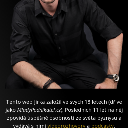
Tento web Jirka založil ve svých 18 letech (dříve
jako
MladýPodnikatel.cz
). Posledních 11 let na něj
zpovídá úspěšné osobnosti ze světa byznysu a
vydává s nimi
videorozhovory
a
podcasty
,