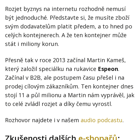
Rozjet byznys na internetu rozhodně nemusí
být jednoduché. Představte si, že musíte zboží
svým dodavatelům platit předem, a to hned po
celých kontejnerech. A že ten kontejner může
stát i miliony korun.
Přesně tak v roce 2013 začínal Martin Kameš,
který založil speciálku na rukavice
Espeon
.
Začínal v B2B, ale postupem času přešel i na
prodej cílovým zákazníkům. Ten kontejner dnes
stojí 11 a půl milionu a Martin nám vyprávěl, jak
to celé zvládl rozjet a díky čemu vyrostl.
Rozhovor najdete i v našem
audio podcastu
.
Zkušenosti dalších
e-shopařů
: