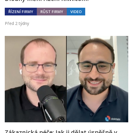
ŘÍZENÍ FIRMY
RŮST FIRMY
VIDEO
Před 2 týdny
Zákaznická péče: Jak ji dělat úspěšně v