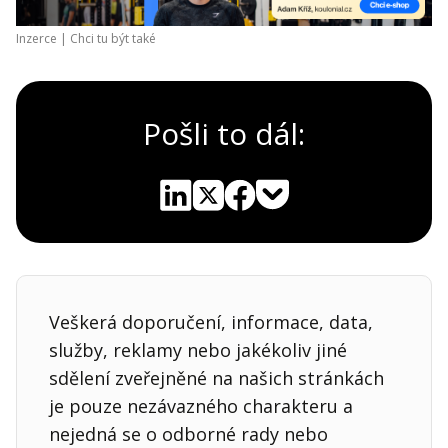
Inzerce |
Chci tu být také
Pošli to dál:
Pocket
Linkedin
X
Sdílet
Veškerá doporučení, informace, data,
služby, reklamy nebo jakékoliv jiné
sdělení zveřejněné na našich stránkách
je pouze nezávazného charakteru a
nejedná se o odborné rady nebo