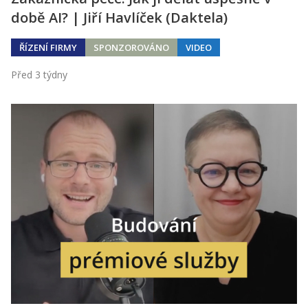
době AI? | Jiří Havlíček (Daktela)
ŘÍZENÍ FIRMY
SPONZOROVÁNO
VIDEO
Před 3 týdny