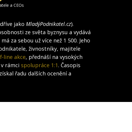
katele a CEOs
(dříve jako
MladýPodnikatel.cz
).
osobnosti ze světa byznysu a vydává
h má za sebou už více než 1 500. Jeho
dnikatele, živnostníky, majitele
f-line akce
, přednáší na vysokých
 v rámci
spolupráce 1:1
. Časopis
získal řadu dalších ocenění a