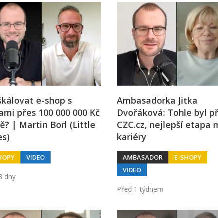
škálovat e-shop s
Ambasadorka Jitka
ami přes 100 000 000 Kč
Dvořáková: Tohle byl p
ě? | Martin Borl (Little
CZC.cz, nejlepší etapa 
es)
kariéry
HOPY
VIDEO
AMBASADOR
E-SHOPY
VIDEO
3 dny
Před 1 týdnem