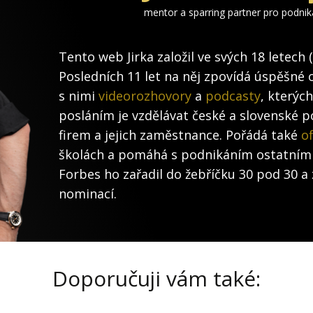
mentor a sparring partner pro podni
Tento web Jirka založil ve svých 18 letech 
Posledních 11 let na něj zpovídá úspěšné 
s nimi
videorozhovory
a
podcasty
, kterýc
posláním je vzdělávat české a slovenské po
firem a jejich zaměstnance. Pořádá také
of
školách a pomáhá s podnikáním ostatním
Forbes ho zařadil do žebříčku 30 pod 30 a 
nominací.
Doporučuji vám také: