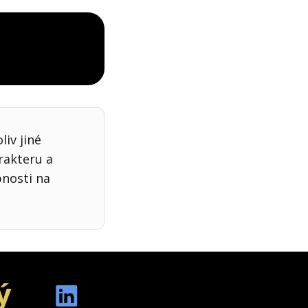
iv jiné
rakteru a
bnosti na
ý