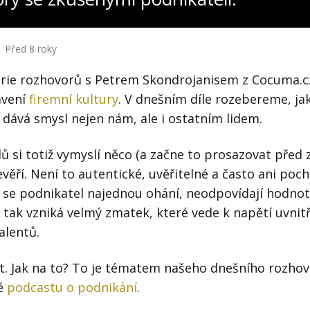
Před 8 roky
 série rozhovorů s Petrem Skondrojanisem z Cocuma.cz
avení
firemní kultury
. V dnešním díle rozebereme, jak
ě dává smysl nejen nám, ale i ostatním lidem.
 si totiž vymyslí něco (a začne to prosazovat před 
věří. Není to autentické, uvěřitelné a často ani poch
 se podnikatel najednou ohání, neodpovídají hodno
tak vzniká velmý zmatek, které vede k napětí uvnit
talentů.
t. Jak na to? To je tématem našeho dnešního rozhov
mě
podcastu o podnikání
.