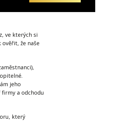
, ve kterých si
 ověřit, že naše
zaměstnanci),
opitelné.
tám jeho
ř firmy a odchodu
oru, který