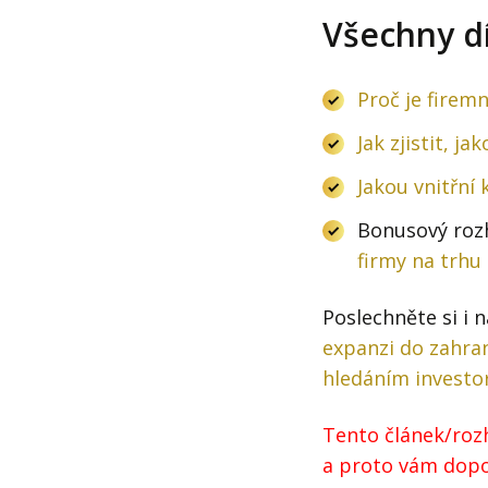
Všechny dí
Proč je firemn
Jak zjistit, j
Jakou vnitřní 
Bonusový roz
firmy na trhu
Poslechněte si i 
expanzi do zahran
hledáním investo
Tento článek/rozh
a proto vám dopor