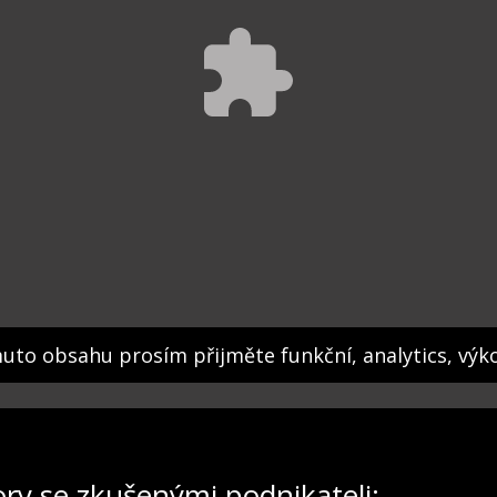
muto obsahu prosím přijměte funkční, analytics, výk
ory se zkušenými podnikateli: