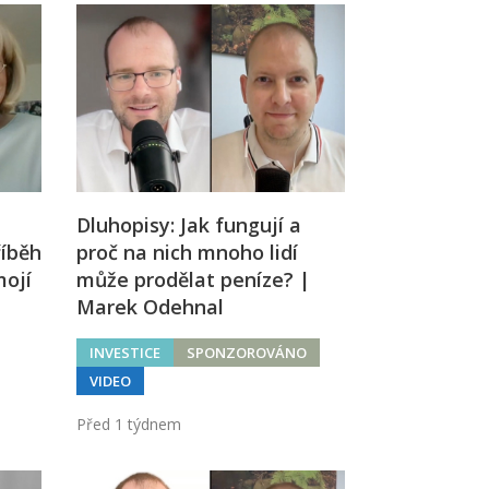
Dluhopisy: Jak fungují a
říběh
proč na nich mnoho lidí
mojí
může prodělat peníze? |
Marek Odehnal
INVESTICE
SPONZOROVÁNO
VIDEO
Před 1 týdnem