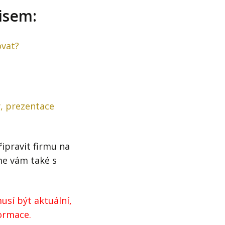
isem:
ovat?
, prezentace
připravit firmu na
e vám také s
usí být aktuální,
formace.