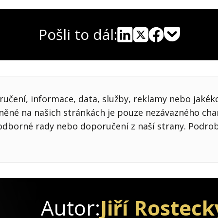
Pošli to dál:
Pocket
Linkedin
X
Sdílet
učení, informace, data, služby, reklamy nebo jakékol
jněné na našich stránkách je pouze nezávazného cha
odborné rady nebo doporučení z naší strany. Podro
Autor:
Jiří Rosteck