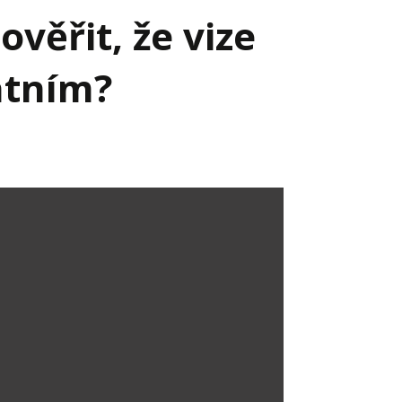
věřit, že vize
atním?
Já v médiích