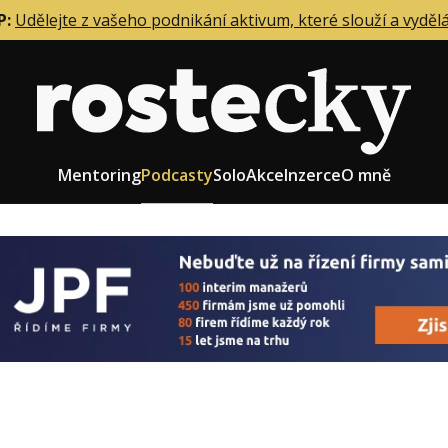
P:
Udělejte z vašeho podnikání aktivum, které slouží a vyděl
Mentoring
Podcasty
Solo
Akce
Inzerce
O mně
eting firmy
Role zakladatele/CEO
r zaměstnanců
Růst firmy
upnictví
Strategie firmy
od a prodej
Účetnictví a daně