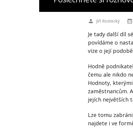
Jiří Rostecký
Je tady další díl
povídáme o nast
vize o její podob
Hodně podnikatelů
čemu ale nikdo ne
Hodnoty, kterými
zaměstnancům. A 
jejích největších 
Lze tomu zabráni
najdete i ve for