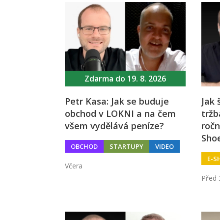
Zdarma do 19. 8. 2026
Petr Kasa: Jak se buduje
Jak 
obchod v LOKNI a na čem
tržb
všem vydělává peníze?
ročn
Sho
OBCHOD
STARTUPY
VIDEO
E-S
Včera
Před 