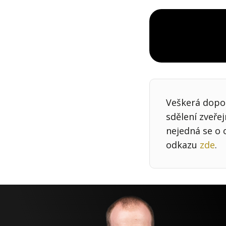
Veškerá dopor
sdělení zveře
nejedná se o 
odkazu
zde
.