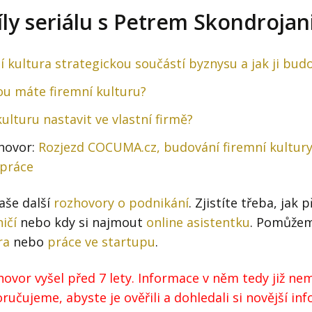
ly seriálu s Petrem Skondrojan
í kultura strategickou součástí byznysu a jak ji bud
akou máte firemní kulturu?
kulturu nastavit ve vlastní firmě?
hovor:
Rozjezd COCUMA.cz, budování firemní kultury
 práce
naše další
rozhovory o podnikání
. Zjistíte třeba, jak 
ičí
nebo kdy si najmout
online asistentku
. Pomůžem
ra
nebo
práce ve startupu
.
ovor vyšel před 7 lety. Informace v něm tedy již nem
učujeme, abyste je ověřili a dohledali si novější in