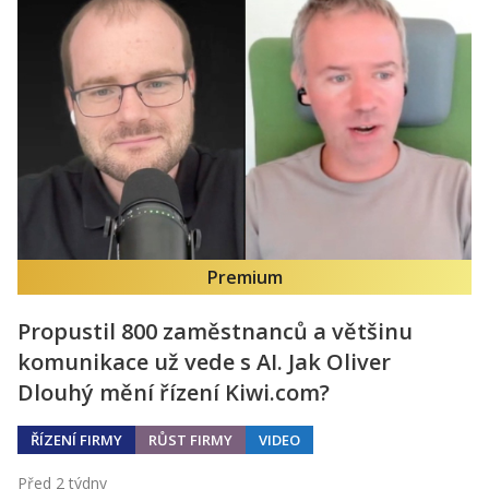
Premium
Propustil 800 zaměstnanců a většinu
komunikace už vede s AI. Jak Oliver
Dlouhý mění řízení Kiwi.com?
ŘÍZENÍ FIRMY
RŮST FIRMY
VIDEO
Před 2 týdny