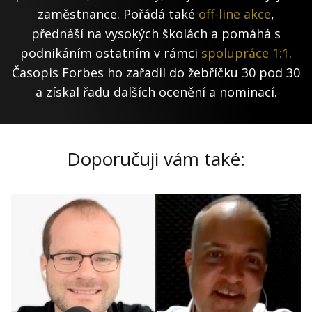
zaměstnance. Pořádá také
off-line akce
,
přednáší na vysokých školách a pomáhá s
podnikáním ostatním v rámci
spolupráce 1:1
.
Časopis Forbes ho zařadil do žebříčku 30 pod 30
a získal řadu dalších ocenění a nominací.
Doporučuji vám také: