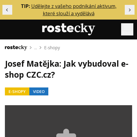
ělání
TIP:
Udělejte z vašeho podnikání aktivum,
Předchozí
Dal
které slouží a vydělává
Menu
...
E-shopy
Domů
Mentoring
Josef Matějka: Jak vybudoval e-
Podcasty
shop CZC.cz?
Solo
Akce
E-SHOPY
VIDEO
Inzerce
O mně
Přihlášení