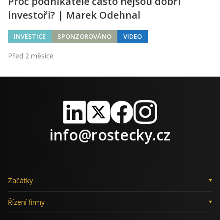
Proč podnikatelé často nejsou dobří
investoři? | Marek Odehnal
INVESTICE
SPONZOROVÁNO
VIDEO
Před 2 měsíce
LinkedIn
X
Facebook
Instagram
info@rostecky.cz
Začátky
Řízení firmy