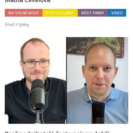
NA VOLNÉ NOZE
PTÁTE SE JIRKY
RŮST FIRMY
VIDEO
Před 3 týdny