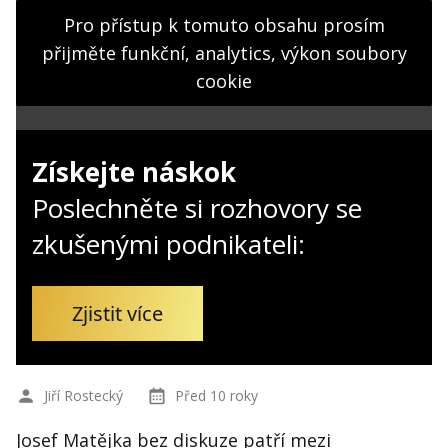
Kontakt
Pro přístup k tomuto obsahu prosím
Obchodní podmínky
přijměte funkční, analytics, výkon soubory
cookie
Hledaná fráze
Hledat
Získejte náskok
Poslechněte si rozhovory se
zkušenými podnikateli:
Zjistit více
Jiří Rostecký
Před 10 roky
Josef Matějka bez diskuze patří mezi