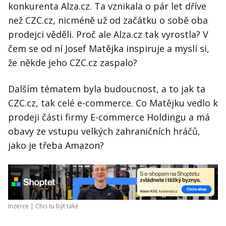
konkurenta Alza.cz. Ta vznikala o pár let dříve
než CZC.cz, nicméně už od začátku o sobě oba
prodejci věděli. Proč ale Alza.cz tak vyrostla? V
čem se od ní Josef Matějka inspiruje a myslí si,
že někde jeho CZC.cz zaspalo?
Dalším tématem byla budoucnost, a to jak ta
CZC.cz, tak celé e-commerce. Co Matějku vedlo k
prodeji části firmy E-commerce Holdingu a má
obavy ze vstupu velkých zahraničních hráčů,
jako je třeba Amazon?
Inzerce |
Chci tu být také