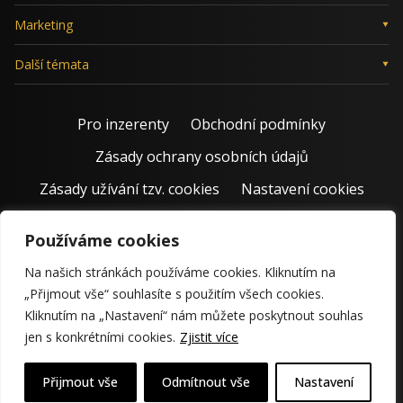
Marketing
Další témata
Pro inzerenty
Obchodní podmínky
Zásady ochrany osobních údajů
Zásady užívání tzv. cookies
Nastavení cookies
Používáme cookies
Na našich stránkách používáme cookies. Kliknutím na
„Přijmout vše“ souhlasíte s použitím všech cookies.
Kliknutím na „Nastavení“ nám můžete poskytnout souhlas
jen s konkrétními cookies.
Zjistit více
© 2011 – 2026 Jiří Rostecký | Inspiruje české podnikatele už 15
krásných let.
Přijmout vše
Odmítnout vše
Nastavení