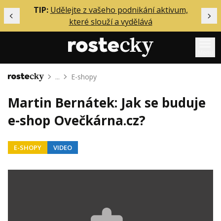
ělání
TIP:
Udělejte z vašeho podnikání aktivum,
Předchozí
Dal
které slouží a vydělává
Menu
...
E-shopy
Domů
Mentoring
Martin Bernátek: Jak se buduje
Podcasty
e-shop Ovečkárna.cz?
Solo
Akce
E-SHOPY
VIDEO
Inzerce
O mně
Přihlášení