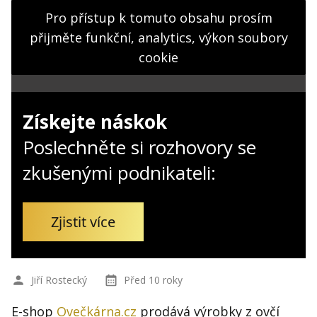
Kontakt
Pro přístup k tomuto obsahu prosím
Obchodní podmínky
přijměte funkční, analytics, výkon soubory
cookie
Hledaná fráze
Hledat
Získejte náskok
Poslechněte si rozhovory se
zkušenými podnikateli:
Zjistit více
Jiří Rostecký
Před 10 roky
E-shop
Ovečkárna.cz
prodává výrobky z ovčí