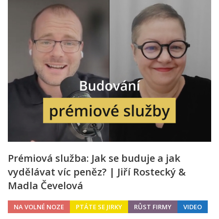
Prémiová služba: Jak se buduje a jak
vydělávat víc peněz? | Jiří Rostecký &
Madla Čevelová
NA VOLNÉ NOZE
PTÁTE SE JIRKY
RŮST FIRMY
VIDEO