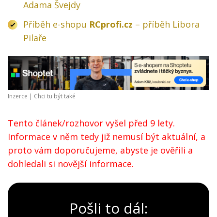
Adama Švejdy
Příběh e-shopu
RCprofi.cz
– příběh Libora
Pilaře
Inzerce |
Chci tu být také
Tento článek/rozhovor vyšel před 9 lety.
Informace v něm tedy již nemusí být aktuální, a
proto vám doporučujeme, abyste je ověřili a
dohledali si novější informace.
Pošli to dál: