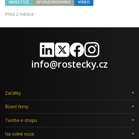
INVESTICE
SPONZOROVÁNO
VIDEO
Před 2 měsíce
LinkedIn
X
Facebook
Instagram
info@rostecky.cz
Začátky
Řízení firmy
Tvorba e-shopu
Na volné noze