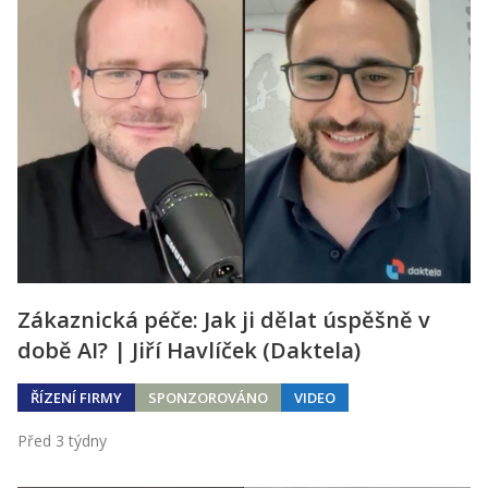
Zákaznická péče: Jak ji dělat úspěšně v
době AI? | Jiří Havlíček (Daktela)
ŘÍZENÍ FIRMY
SPONZOROVÁNO
VIDEO
Před 3 týdny