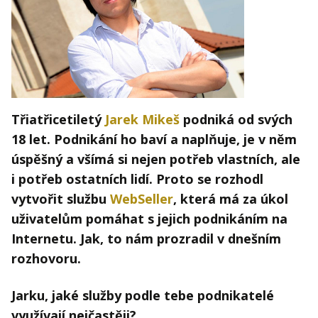
Kontakt
Obchodní podmínky
Hledaná fráze
Hledat
Třiatřicetiletý
Jarek Mikeš
podniká od svých
18 let. Podnikání ho baví a naplňuje, je v něm
úspěšný a všímá si nejen potřeb vlastních, ale
i potřeb ostatních lidí. Proto se rozhodl
vytvořit službu
WebSeller
, která má za úkol
uživatelům pomáhat s jejich podnikáním na
Internetu. Jak, to nám prozradil v dnešním
rozhovoru.
Jarku, jaké služby podle tebe podnikatelé
využívají nejčastěji?