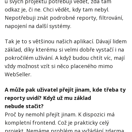
u svých projektů potřebuji vědět, zda tam
odkaz je, či ne. Chci vědět, kdy tam nebyl.
Nepotřebuji znát podrobné reporty, filtrování,
napojení na další systémy.
Tak je to s většinou našich aplikací. Dávají lidem
základ, díky kterému si velmi dobře vystačí i na
pokročilém užívání. A když budou chtít víc, mají
vždy možnost vzít si něco placeného mimo
WebSeller.
A může pak uživatel přejít jinam, kde třeba ty
reporty uvidí? Když už mu základ
nebude
stačit?
Proč by nemohl přejít jinam. K dispozici má
kompletní frontend. Což je prakticky celý
projekt. Nemáme problém na vyžádání zdarma