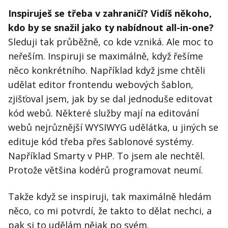
Inspiruješ se třeba v zahraničí? Vidíš někoho,
kdo by se snažil jako ty nabídnout all-in-one?
Sleduji tak průběžně, co kde vzniká. Ale moc to
neřeším. Inspiruji se maximálně, když řešíme
něco konkrétního. Například když jsme chtěli
udělat editor frontendu webových šablon,
zjišťoval jsem, jak by se dal jednoduše editovat
kód webů. Některé služby mají na editování
webů nejrůznější WYSIWYG udělátka, u jiných se
edituje kód třeba přes šablonové systémy.
Například Smarty v PHP. To jsem ale nechtěl.
Protože většina kodérů programovat neumí.
Takže když se inspiruji, tak maximálně hledám
něco, co mi potvrdí, že takto to dělat nechci, a
pak si to udělám nějak po svém.