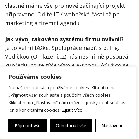
vlastně máme vše pro nově začínající projekt
připraveno. Od té IT / webařské části až po
marketing a firemní agendu.
Jak vývoj takového systému firmu ovlivnil?
Je to velmi těžké. Spolupráce např. s p. Ing.
Vodičkou (Omlazení.cz) nás nesmírně posouvá
kupředu, co se týče vývoje e-shopu. Ať už co se
týče optimalizace zátěže, tak třeba i
Používáme cookies
bezpečnosti nebo vývoje nových funkcí. Takto
Na našich stránkách používáme cookies. Kliknutím na
nějak to vypadá i u jiných klientů.
„Přijmout vše“ souhlasíte s použitím všech cookies.
Kliknutím na „Nastavení“ nám můžete poskytnout souhlas
Vývoj zakázkového řešení u starších klientů je
jen s konkrétními cookies.
Zjistit více
pro nás spíše komplikací.
Přijmout vše
Odmítnout vše
Nastavení