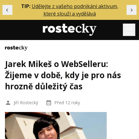
ělání
TIP:
Udělejte z vašeho podnikání aktivum,
Předchozí
Dal
které slouží a vydělává
Menu
Domů
Mentoring
Jarek Mikeš o WebSelleru:
Podcasty
Žijeme v době, kdy je pro nás
Solo
hrozně důležitý čas
Akce
Inzerce
Jiří Rostecký
Před 12 roky
O mně
Přihlášení