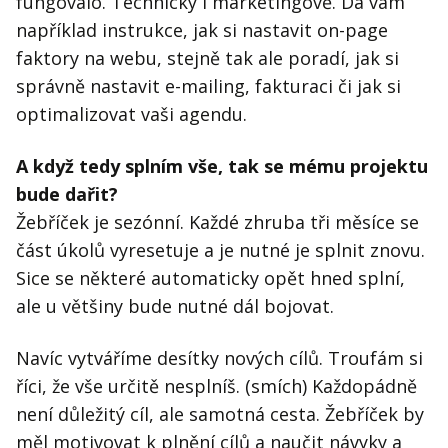
fungovalo. Technicky i marketingově. Dá vám
například instrukce, jak si nastavit on-page
faktory na webu, stejně tak ale poradí, jak si
správně nastavit e-mailing, fakturaci či jak si
optimalizovat vaši agendu.
A když tedy splním vše, tak se mému projektu
bude dařit?
Žebříček je sezónní. Každé zhruba tři měsíce se
část úkolů vyresetuje a je nutné je splnit znovu.
Sice se některé automaticky opět hned splní,
ale u většiny bude nutné dál bojovat.
Navíc vytváříme desítky nových cílů. Troufám si
říci, že vše určitě nesplníš. (smích) Každopádně
není důležitý cíl, ale samotná cesta. Žebříček by
měl motivovat k plnění cílů a naučit návyky a