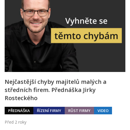
Nejčastější chyby majitelů malých a
středních firem. Přednáška Jirky
Rosteckého
PŘEDNÁŠKA
ŘÍZENÍ FIRMY
RŮST FIRMY
VIDEO
Před 2 roky