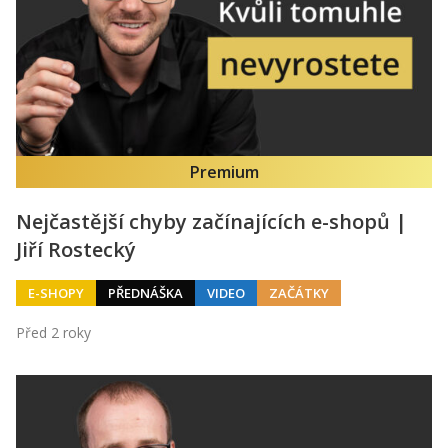
Premium
Nejčastější chyby začínajících e-shopů |
Jiří Rostecký
E-SHOPY
PŘEDNÁŠKA
VIDEO
ZAČÁTKY
Před 2 roky