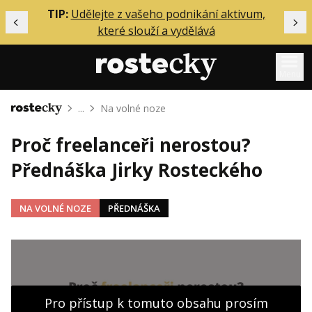
ělání
TIP:
Udělejte z vašeho podnikání aktivum,
Předchozí
Dal
které slouží a vydělává
Menu
...
Na volné noze
Domů
Mentoring
Proč freelanceři nerostou?
Podcasty
Přednáška Jirky Rosteckého
Solo
Akce
NA VOLNÉ NOZE
PŘEDNÁŠKA
Inzerce
O mně
Přihlášení
Pro přístup k tomuto obsahu prosím