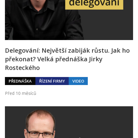
Delegování: Největší zabiják růstu. Jak ho
překonat? Velká přednáška Jirky
Rosteckého
PŘEDNÁŠKA
ŘÍZENÍ FIRMY
VIDEO
Před 10 měsíců