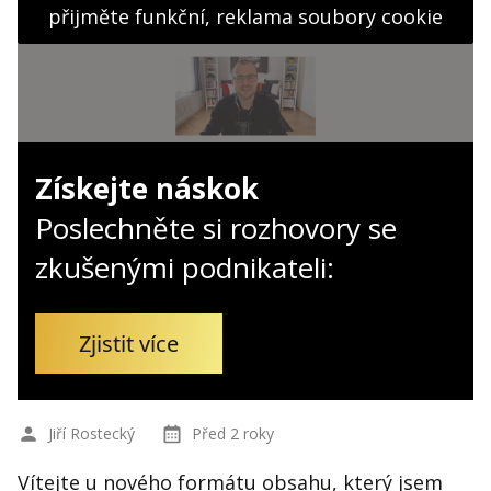
Kontakt
přijměte funkční, reklama soubory cookie
Obchodní podmínky
Hledaná fráze
Hledat
Získejte náskok
Poslechněte si rozhovory se
zkušenými podnikateli:
Zjistit více
Jiří Rostecký
Před 2 roky
Vítejte u nového formátu obsahu, který jsem