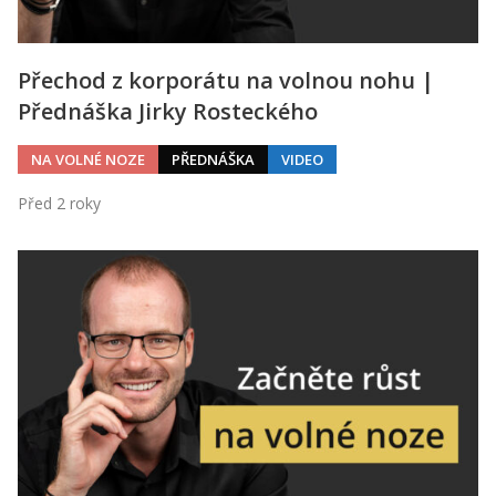
Přechod z korporátu na volnou nohu |
Přednáška Jirky Rosteckého
NA VOLNÉ NOZE
PŘEDNÁŠKA
VIDEO
Před 2 roky