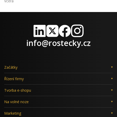
Včera
LinkedIn
X
Facebook
Instagram
info@rostecky.cz
Začátky
Řízení firmy
Tvorba e-shopu
Na volné noze
Marketing