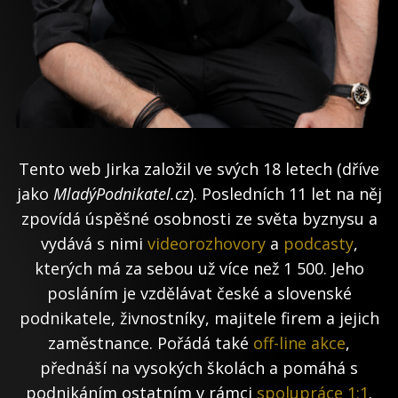
Tento web Jirka založil ve svých 18 letech (dříve
jako
MladýPodnikatel.cz
). Posledních 11 let na něj
zpovídá úspěšné osobnosti ze světa byznysu a
vydává s nimi
videorozhovory
a
podcasty
,
kterých má za sebou už více než 1 500. Jeho
posláním je vzdělávat české a slovenské
podnikatele, živnostníky, majitele firem a jejich
zaměstnance. Pořádá také
off-line akce
,
přednáší na vysokých školách a pomáhá s
podnikáním ostatním v rámci
spolupráce 1:1
.