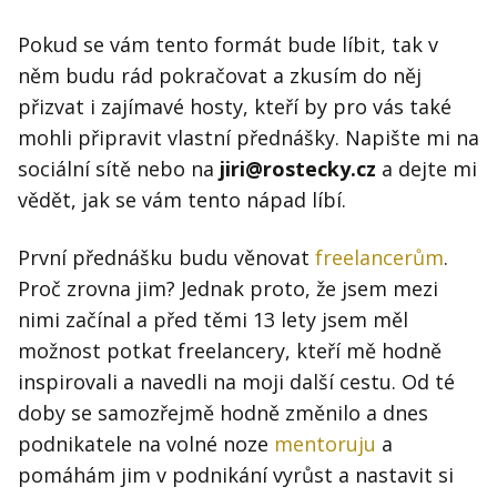
Pokud se vám tento formát bude líbit, tak v
něm budu rád pokračovat a zkusím do něj
přizvat i zajímavé hosty, kteří by pro vás také
mohli připravit vlastní přednášky. Napište mi na
sociální sítě nebo na
jiri@rostecky.cz
a dejte mi
vědět, jak se vám tento nápad líbí.
První přednášku budu věnovat
freelancerům
.
Proč zrovna jim? Jednak proto, že jsem mezi
nimi začínal a před těmi 13 lety jsem měl
možnost potkat freelancery, kteří mě hodně
inspirovali a navedli na moji další cestu. Od té
doby se samozřejmě hodně změnilo a dnes
podnikatele na volné noze
mentoruju
a
pomáhám jim v podnikání vyrůst a nastavit si