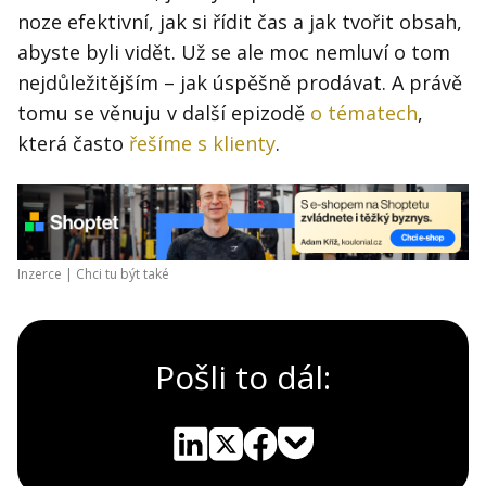
noze efektivní, jak si řídit čas a jak tvořit obsah,
abyste byli vidět. Už se ale moc nemluví o tom
nejdůležitějším – jak úspěšně prodávat. A právě
tomu se věnuju v další epizodě
o tématech
,
která často
řešíme s klienty
.
Inzerce |
Chci tu být také
Pošli to dál:
Pocket
Linkedin
X
Sdílet