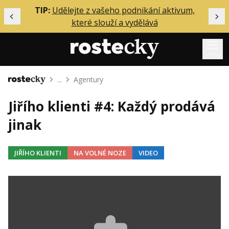
ělání
TIP:
Udělejte z vašeho podnikání aktivum,
Předchozí
Dal
které slouží a vydělává
Menu
...
Agentury
Domů
Mentoring
Jiřího klienti #4: Každý prodává
Podcasty
jinak
Solo
Akce
JIŘÍHO KLIENTI
NA VOLNÉ NOZE
VIDEO
Inzerce
O mně
Přihlášení