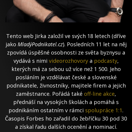
Tento web Jirka založil ve svých 18 letech (dříve
jako
MladýPodnikatel.cz
). Posledních 11 let na něj
zpovídá úspěšné osobnosti ze světa byznysu a
vydává s nimi
videorozhovory
a
podcasty
,
kterých má za sebou už více než 1 500. Jeho
posláním je vzdělávat české a slovenské
podnikatele, živnostníky, majitele firem a jejich
zaměstnance. Pořádá také
off-line akce
,
přednáší na vysokých školách a pomáhá s
podnikáním ostatním v rámci
spolupráce 1:1
.
Časopis Forbes ho zařadil do žebříčku 30 pod 30
a získal řadu dalších ocenění a nominací.