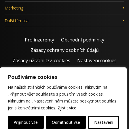
Marketing
Další témata
Pro inzerenty
Obchodní podmínky
Zásady ochrany osobních údajů
Zásady užívání tzv. cookies
Nastavení cookies
Používáme cookies
Na našich stránkách používáme cookies. Kliknutím na
„Přijmout vše“ souhlasíte s použitím všech cookies.
Kliknutím na „Nastavení“ nám můžete poskytnout souhlas
jen s konkrétními cookies.
Zjistit více
© 2011 – 2026 Jiří Rostecký | Inspiruje české podnikatele už 15
krásných let.
Přijmout vše
Odmítnout vše
Nastavení