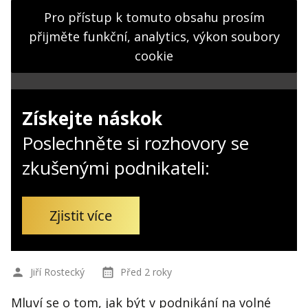
Kontakt
Pro přístup k tomuto obsahu prosím
Obchodní podmínky
přijměte funkční, analytics, výkon soubory
cookie
Hledaná fráze
Hledat
Získejte náskok
Poslechněte si rozhovory se
zkušenými podnikateli:
Zjistit více
Jiří Rostecký
Před 2 roky
Mluví se o tom, jak být v podnikání na volné