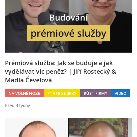
Prémiová služba: Jak se buduje a jak
vydělávat víc peněz? | Jiří Rostecký &
Madla Čevelová
NA VOLNÉ NOZE
PTÁTE SE JIRKY
RŮST FIRMY
VIDEO
Před 4 týdny