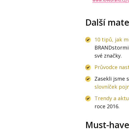
Další mate
10 tipů, jak 
BRANDstorming
své značky.
Průvodce nast
Zasekli jsme 
slovníček poj
Trendy a aktu
roce 2016.
Must-have 