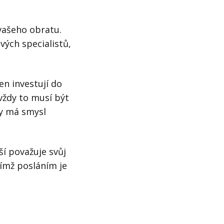
 vašeho obratu.
ých specialistů,
en investují do
vždy to musí být
dy má smysl
ší považuje svůj
ejímž posláním je