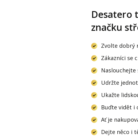
Desatero t
značku st
Zvolte dobrý n
Zákazníci se c
Naslouchejte
Udržte jednotn
Ukažte lidsko
Buďte vidět i o
Ať je nakupov
Dejte něco i t