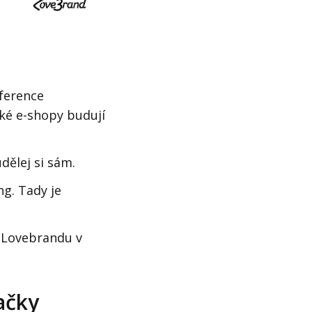
ference
ké e-shopy budují
dělej si sám.
g. Tady je
v Lovebrandu v
ačky