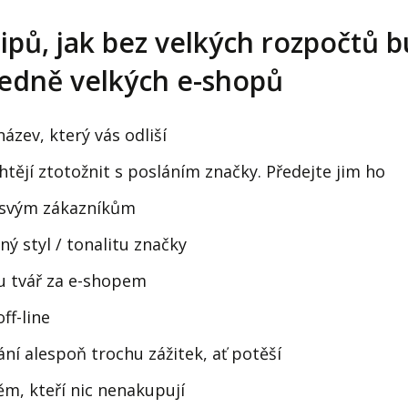
ipů, jak bez velkých rozpočtů 
ředně velkých e-shopů
ázev, který vás odliší
htějí ztotožnit s posláním značky. Předejte jim ho
 svým zákazníkům
ý styl / tonalitu značky
u tvář za e-shopem
ff-line
ání alespoň trochu zážitek, ať potěší
ěm, kteří nic nenakupují