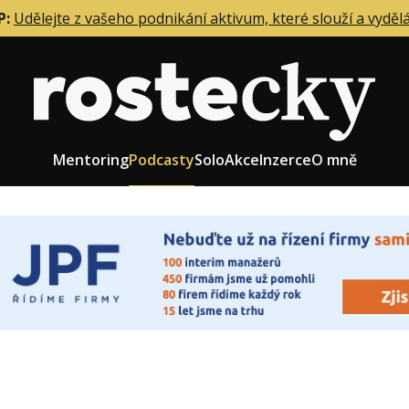
P:
Udělejte z vašeho podnikání aktivum, které slouží a vyděl
Mentoring
Podcasty
Solo
Akce
Inzerce
O mně
eting firmy
Role zakladatele/CEO
r zaměstnanců
Růst firmy
upnictví
Strategie firmy
od a prodej
Účetnictví a daně