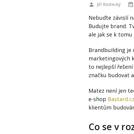
Jiří Rostecký
Nebuďte závislí n
Budujte brand. Tv
ale jak se k tomu
Brandbuilding je 
marketingových ka
to nejlepší řešen
značku budovat a
Matez není jen teo
e-shop
Bastard.c
klientům budován
Co se v ro