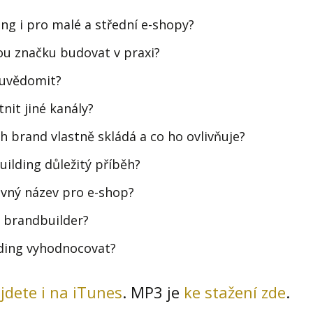
ing i pro malé a střední e-shopy?
u značku budovat v praxi?
 uvědomit?
nit jiné kanály?
ch brand vlastně skládá a co ho ovlivňuje?
uilding důležitý příběh?
rávný název pro e-shop?
 brandbuilder?
ding vyhodnocovat?
jdete i na iTunes
. MP3 je
ke stažení zde
.