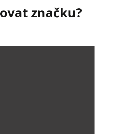
dovat značku?
Já v médiích