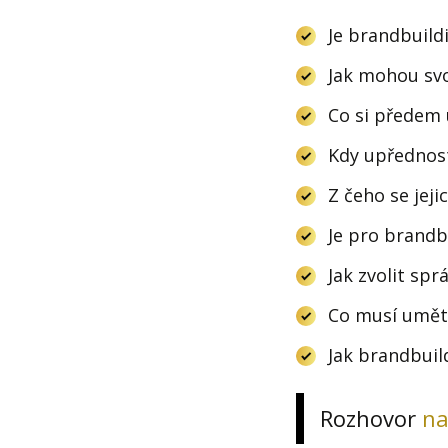
Je brandbuild
Jak mohou svo
Co si předem
Kdy upřednost
Z čeho se jeji
Je pro brandb
Jak zvolit sp
Co musí umět
Jak brandbuil
Rozhovor
na