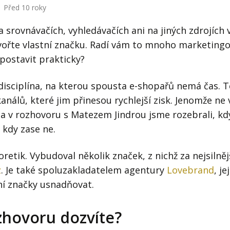
Před 10 roky
a srovnávačích, vyhledávačích ani na jiných zdrojích
ořte vlastní značku. Radí vám to mnoho marketingov
 postavit prakticky?
disciplína, na kterou spousta e-shopařů nemá čas. T
nálů, které jim přinesou rychlejší zisk. Jenomže ne 
í a v rozhovoru s Matezem Jindrou jsme rozebrali, k
 kdy zase ne.
retik. Vybudoval několik značek, z nichž za nejsilněj
z
. Je také spoluzakladatelem agentury
Lovebrand
, j
í značky usnadňovat.
zhovoru dozvíte?