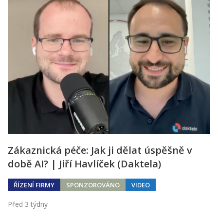
Zákaznická péče: Jak ji dělat úspěšně v
době AI? | Jiří Havlíček (Daktela)
ŘÍZENÍ FIRMY
SPONZOROVÁNO
VIDEO
Před 3 týdny