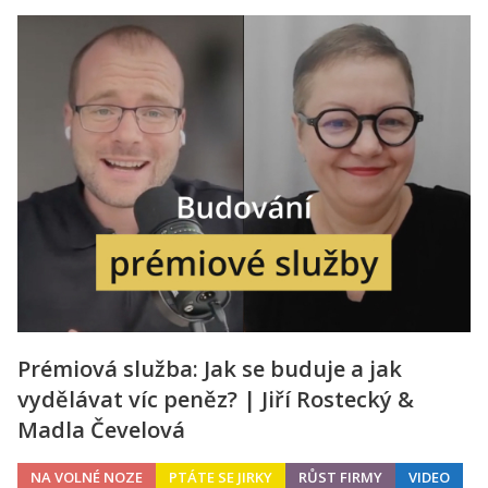
Prémiová služba: Jak se buduje a jak
vydělávat víc peněz? | Jiří Rostecký &
Madla Čevelová
NA VOLNÉ NOZE
PTÁTE SE JIRKY
RŮST FIRMY
VIDEO