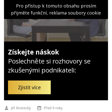
Kontakt
Pro přístup k tomuto obsahu prosím
Obchodní podmínky
přijměte funkční, reklama soubory cookie
Hledaná fráze
Hledat
Získejte náskok
Poslechněte si rozhovory se
zkušenými podnikateli:
Zjistit více
Jiří Rostecký
Před 9 roky