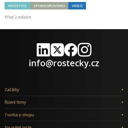
INVESTICE
SPONZOROVÁNO
VIDEO
Před 2 měsíce
LinkedIn
X
Facebook
Instagram
info@rostecky.cz
Začátky
Řízení firmy
Tvorba e-shopu
Na volné noze