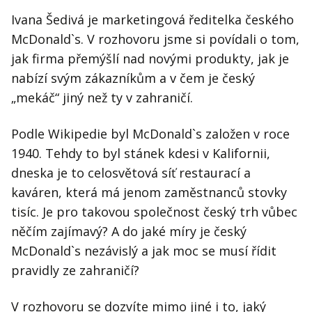
Ivana Šedivá je marketingová ředitelka českého
McDonald`s. V rozhovoru jsme si povídali o tom,
jak firma přemýšlí nad novými produkty, jak je
nabízí svým zákazníkům a v čem je český
„mekáč“ jiný než ty v zahraničí.
Podle Wikipedie byl McDonald`s založen v roce
1940. Tehdy to byl stánek kdesi v Kalifornii,
dneska je to celosvětová síť restaurací a
kaváren, která má jenom zaměstnanců stovky
tisíc. Je pro takovou společnost český trh vůbec
něčím zajímavý? A do jaké míry je český
McDonald`s nezávislý a jak moc se musí řídit
pravidly ze zahraničí?
V rozhovoru se dozvíte mimo jiné i to, jaký