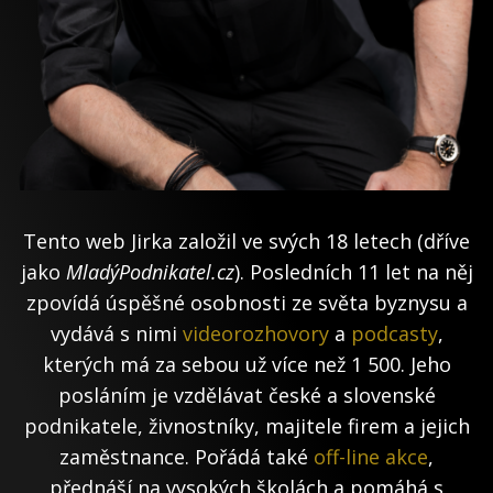
Tento web Jirka založil ve svých 18 letech (dříve
jako
MladýPodnikatel.cz
). Posledních 11 let na něj
zpovídá úspěšné osobnosti ze světa byznysu a
vydává s nimi
videorozhovory
a
podcasty
,
kterých má za sebou už více než 1 500. Jeho
posláním je vzdělávat české a slovenské
podnikatele, živnostníky, majitele firem a jejich
zaměstnance. Pořádá také
off-line akce
,
přednáší na vysokých školách a pomáhá s