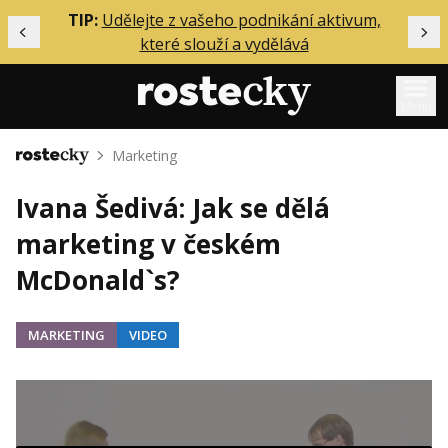
ělání
TIP:
Udělejte z vašeho podnikání aktivum,
Předchozí
Dal
které slouží a vydělává
Menu
Marketing
Domů
Mentoring
Ivana Šedivá: Jak se dělá
Podcasty
marketing v českém
Solo
McDonald`s?
Akce
Inzerce
MARKETING
VIDEO
O mně
Přihlášení