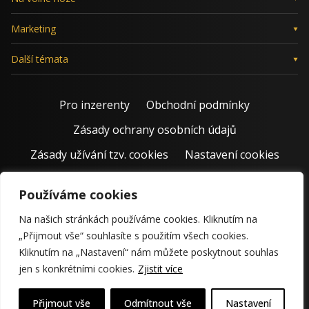
Marketing
Další témata
Pro inzerenty
Obchodní podmínky
Zásady ochrany osobních údajů
Zásady užívání tzv. cookies
Nastavení cookies
Používáme cookies
Na našich stránkách používáme cookies. Kliknutím na
„Přijmout vše“ souhlasíte s použitím všech cookies.
Kliknutím na „Nastavení“ nám můžete poskytnout souhlas
jen s konkrétními cookies.
Zjistit více
© 2011 – 2026 Jiří Rostecký | Inspiruje české podnikatele už 15
krásných let.
Přijmout vše
Odmítnout vše
Nastavení