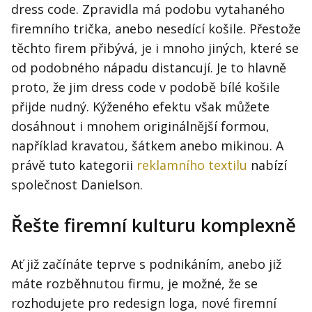
Kontakt
dress code. Zpravidla má podobu vytahaného
Obchodní podmínky
firemního trička, anebo nesedící košile. Přestože
těchto firem přibývá, je i mnoho jiných, které se
Hledaná fráze
od podobného nápadu distancují. Je to hlavně
Hledat
proto, že jim dress code v podobě bílé košile
přijde nudný. Kýženého efektu však můžete
dosáhnout i mnohem originálnější formou,
například kravatou, šátkem anebo mikinou. A
právě tuto kategorii
reklamního textilu
nabízí
společnost Danielson.
Řešte firemní kulturu komplexně
Ať již začínáte teprve s podnikáním, anebo již
máte rozběhnutou firmu, je možné, že se
rozhodujete pro redesign loga, nové firemní