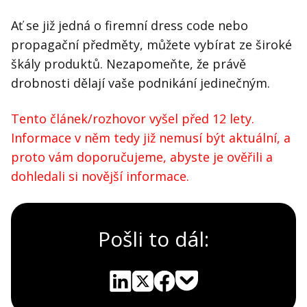
Ať se již jedná o firemní dress code nebo
propagační předměty, můžete vybírat ze široké
škály produktů. Nezapomeňte, že právě
drobnosti dělají vaše podnikání jedinečným.
Tento článek/rozhovor vyšel před 12 lety.
Informace v něm tedy již nemusí být aktuální, a
proto vám doporučujeme, abyste je ověřili a
dohledali si novější informace.
Pošli to dál:
Pocket
Linkedin
X
Sdílet