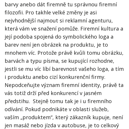
barvy anebo dát firemně tu správnou firemní
filozofii. Pro takhle velké změny je asi
nejvhodnější najmout si reklamní agenturu,
která vám ve snažení pomůže. Firemní kultura a
její podoba spojená do symbolického loga a
barev není jen obrázek na produktu, je to
mnohem víc. Protože právě kvůli tomu obrázku,
barvách a typu písma, se kupující rozhodne,
jestli se mu víc líbí barevnost vašeho loga, a tím
i produktu anebo cizí konkurenční firmy.
Nepodceňujte význam firemní identity, právě ta
vás totiž drží před konkurencí v jasném
předstihu. Stejně tomu tak je i u firemního
odívání. Pokud podnikáte v oblasti služeb,
vaším „produktem“, který zákazník kupuje, není
jen masáž nebo jízda v autobuse, je to celkový