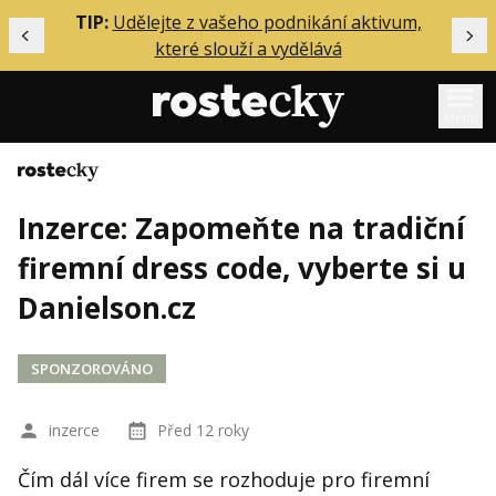
ělání
TIP:
Udělejte z vašeho podnikání aktivum,
Předchozí
Dal
které slouží a vydělává
Menu
Domů
Mentoring
Inzerce: Zapomeňte na tradiční
Podcasty
firemní dress code, vyberte si u
Solo
Danielson.cz
Akce
Inzerce
SPONZOROVÁNO
O mně
inzerce
Před 12 roky
Přihlášení
Čím dál více firem se rozhoduje pro firemní