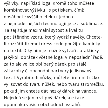
výšivky, například loga. Kromě toho můžete
kombinovat výšivku i s potiskem, čímž
dosáhnete vyššího efektu. Jednou
z nejmodernějších technologií je tzv. sublimace.
Ta zajišťuje maximální sytost a kvalitu
potištěného vzoru, který vydrží navěky. Chcete-
li rozzářit firemní dress code použijte kamínky
na textil. Díky nim je možné vytvořit prakticky
jakýkoli obrázek včetně loga. V neposlední řadě,
za to ale velice oblíbený dárek pro stálé
zákazníky či obchodní partnery je lisovaný
textil. Vyrábíte-li nůžky, můžete firemní tričko
vylisovat do tvaru nůžek, nebo tvaru stromečku,
pokud jim chcete dát hezký dárek na vánoce.
Nejedná se jen o vtipný dárek, ale také
upomínku vašich obchodních vztahů.