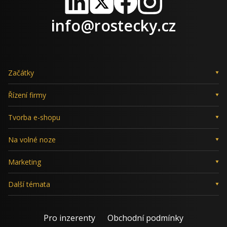
LinkedIn
X
Facebook
Instagram
info@rostecky.cz
Začátky
Řízení firmy
Tvorba e-shopu
Na volné noze
Marketing
Další témata
Pro inzerenty
Obchodní podmínky