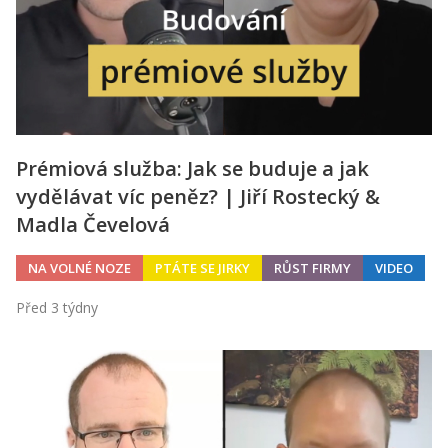
Prémiová služba: Jak se buduje a jak
vydělávat víc peněz? | Jiří Rostecký &
Madla Čevelová
NA VOLNÉ NOZE
PTÁTE SE JIRKY
RŮST FIRMY
VIDEO
Před 3 týdny