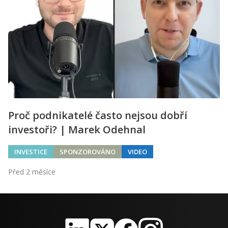
Proč podnikatelé často nejsou dobří
investoři? | Marek Odehnal
INVESTICE
SPONZOROVÁNO
VIDEO
Před 2 měsíce