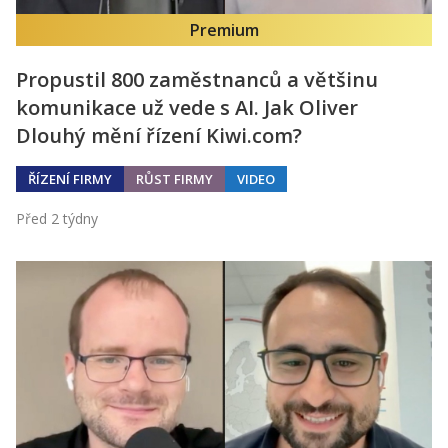
Premium
Propustil 800 zaměstnanců a většinu
komunikace už vede s AI. Jak Oliver
Dlouhý mění řízení Kiwi.com?
ŘÍZENÍ FIRMY
RŮST FIRMY
VIDEO
Před 2 týdny