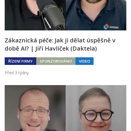
Zákaznická péče: Jak ji dělat úspěšně v
době AI? | Jiří Havlíček (Daktela)
ŘÍZENÍ FIRMY
SPONZOROVÁNO
VIDEO
Před 3 týdny