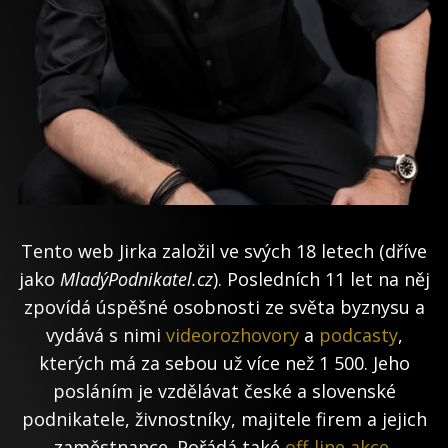
Tento web Jirka založil ve svých 18 letech (dříve
jako
MladýPodnikatel.cz
). Posledních 11 let na něj
zpovídá úspěšné osobnosti ze světa byznysu a
vydává s nimi
videorozhovory
a
podcasty
,
kterých má za sebou už více než 1 500. Jeho
posláním je vzdělávat české a slovenské
podnikatele, živnostníky, majitele firem a jejich
zaměstnance. Pořádá také
off-line akce
,