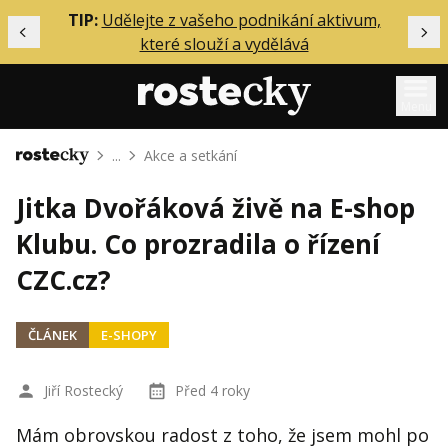
ělání
TIP:
Udělejte z vašeho podnikání aktivum,
Předchozí
Dal
které slouží a vydělává
Menu
...
Akce a setkání
Domů
Mentoring
Jitka Dvořáková živě na E-shop
Podcasty
Klubu. Co prozradila o řízení
Solo
CZC.cz?
Akce
Inzerce
ČLÁNEK
E-SHOPY
O mně
Jiří Rostecký
Před 4 roky
Přihlášení
Mám obrovskou radost z toho, že jsem mohl po