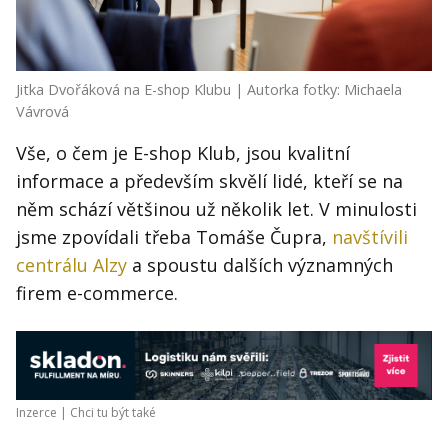
Jitka Dvořáková na E-shop Klubu | Autorka fotky: Michaela
Vávrová
Vše, o čem je E-shop Klub, jsou kvalitní
informace a především skvělí lidé, kteří se na
něm schází většinou už několik let. V minulosti
jsme zpovídali třeba Tomáše Čupra,
navštívili
centrálu Alzy
a spoustu dalších významných
firem e-commerce.
Inzerce |
Chci tu být také