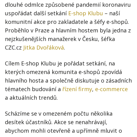
Kontakt
dlouhé odmlce způsobené pandemií koronaviru
Obchodní podmínky
uspořádat další setkání
E-shop Klubu
– naší
komunitní akce pro zakladatele a šéfy e-shopů.
Hledaná fráze
Proběhlo v Praze a hlavním hostem byla jedna z
Hledat
nejzkušenějších manažerek v Česku, šéfka
CZC.cz
Jitka Dvořáková
.
Cílem E-shop Klubu je pořádat setkání, na
kterých omezená komunita e-shopů zpovídá
hlavního hosta a společně diskutuje o zásadních
tématech budování a
řízení firmy
,
e-commerce
a aktuálních trendů.
Scházíme se v omezeném počtu několika
desítek účastníků. Akce se nenahrávají,
abychom mohli otevřeně a upřímně mluvit o