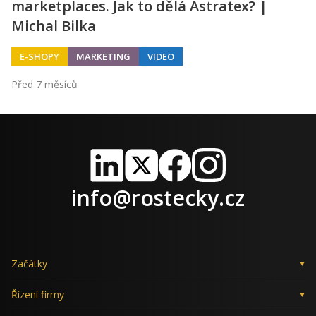
marketplaces. Jak to dělá Astratex? |
Michal Bilka
E-SHOPY
MARKETING
VIDEO
Před 7 měsíců
LinkedIn
X
Facebook
Instagram
info@rostecky.cz
Začátky
Řízení firmy