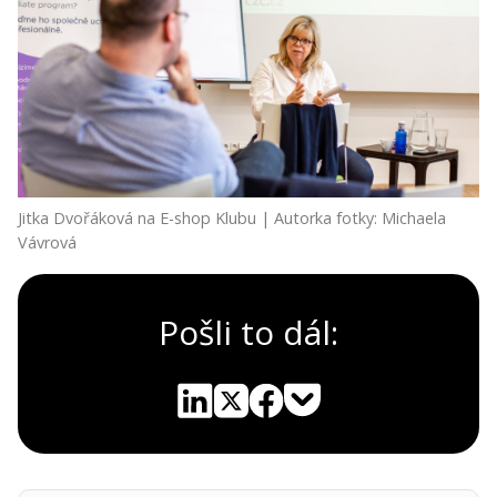
Jitka Dvořáková na E-shop Klubu | Autorka fotky: Michaela
Vávrová
Pošli to dál:
Pocket
Linkedin
X
Sdílet