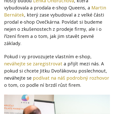
hosty budou
Lenka Ondruchová
, která
vybudovala a prodala e-shop Queens, a
Martin
Bernátek
, který zase vybudoval a z velké části
prodal e-shop Ovečkárna. Povídat si budeme
nejen o zkušenostech z prodeje firmy, ale i o
řízení firem a o tom, jak jim stavět pevné
základy.
Pokud i vy provozujete vlastním e-shop,
neváhejte se zaregistrovat
a přijít mezi nás. A
pokud si chcete Jitku Dvořákovou poslechnout,
neváhejte se
podívat na náš podrobný rozhovor
o tom, co podle ní brzdí růst firem.