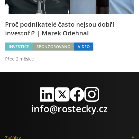
Proč podnikatelé často nejsou dobří
investoři? | Marek Odehnal
INVESTICE
SPONZOROVÁNO
VIDEO
Před 2 měsíce
LinkedIn
X
Facebook
Instagram
info@rostecky.cz
Začátky