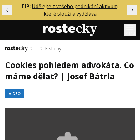
ělání
TIP:
Udělejte z vašeho podnikání aktivum,
Předchozí
Dal
které slouží a vydělává
Menu
...
E-shopy
Domů
Mentoring
Cookies pohledem advokáta. Co
Podcasty
máme dělat? | Josef Bátrla
Solo
Akce
VIDEO
Inzerce
O mně
Přihlášení