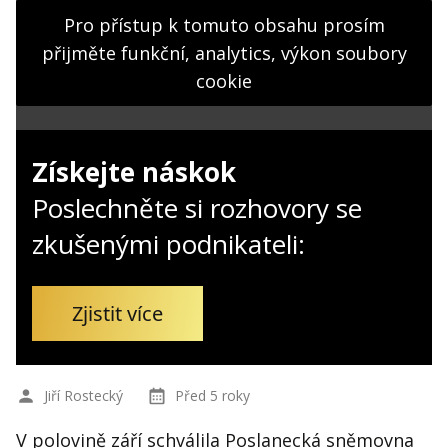
Kontakt
Pro přístup k tomuto obsahu prosím
Obchodní podmínky
přijměte funkční, analytics, výkon soubory
cookie
Hledaná fráze
Hledat
Získejte náskok
Poslechněte si rozhovory se
zkušenými podnikateli:
Zjistit více
Jiří Rostecký
Před 5 roky
V polovině září schválila Poslanecká sněmovna