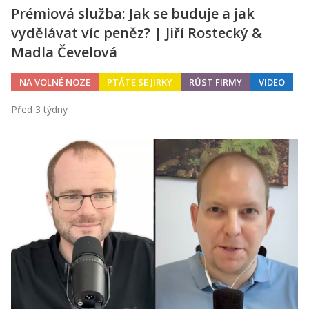
Prémiová služba: Jak se buduje a jak
vydělávat víc peněz? | Jiří Rostecký &
Madla Čevelová
NA VOLNÉ NOZE
PTÁTE SE JIRKY
RŮST FIRMY
VIDEO
Před 3 týdny