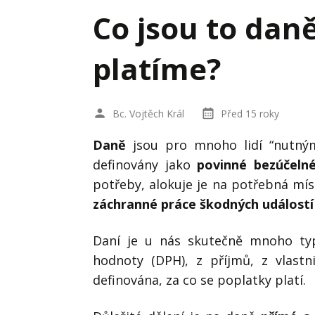
Hodnota firmy
Prode
Co jsou to daně
Interim management
Proje
platíme?
Konkurenceschopnost firmy
Před
Krizové řízení firmy
Rest
Bc. Vojtěch Král
Před 15 roky
Management firmy
Řízen
Daně
jsou pro mnoho lidí “nutným
definovány jako
povinné bezúčelné
potřeby, alokuje je na potřebná mís
záchranné práce škodných událostí
Daní je u nás skutečně mnoho typ
hodnoty (DPH), z příjmů, z vlastn
definována, za co se poplatky platí.