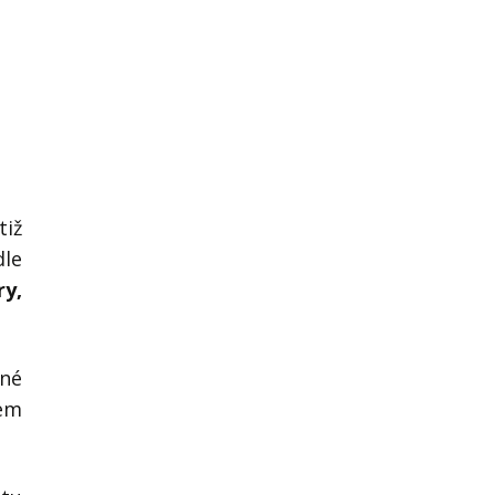
Já v médiích
tiž
dle
ry,
ané
vem