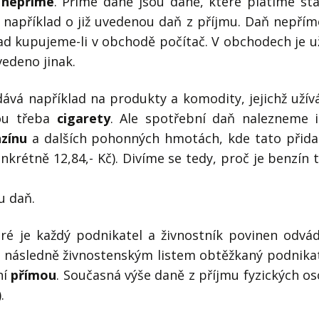
 nepřímé
. Přímé daně jsou daně, které platíme st
e například o již uvedenou daň z příjmu. Daň nepří
ad kupujeme-li v obchodě počítač. V obchodech je u
vedeno jinak.
dává například na produkty a komodity, jejichž užív
sou třeba
cigarety
. Ale spotřební daň nalezneme 
zínu
a dalších pohonných hmotách, kde tato přid
onkrétně 12,84,- Kč). Divíme se tedy, proč je benzín 
u daň.
eré je každý podnikatel a živnostník povinen odvá
u následně živnostenským listem obtěžkaný podnika
ní
přímou
. Současná výše daně z příjmu fyzických o
.