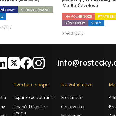
Madla Čevelová
ENÍ FIRMY
SPONZOROVÁNO
NA VOLNÉ NOZE
PTÁTE SE J
EO
RŮST FIRMY
VIDEO
2 týdny
Před 3 týdny
info@rostecky.
nkedIn
X
Facebook
Instagram
Tvorba e-shopu
Na volné noze
Ma
iku
Expanze do zahraničí
Freelanceři
Aff
rmy
Finanční řízení e-
Cenotvorba
Bra
shopu