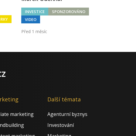
INVESTICE
SPONZOROVÁNO
IRKY
VIDEO
Před 1 měsíc
cz
rketing
Další témata
iliate marketing
Agenturní byznys
ndbuilding
Investování