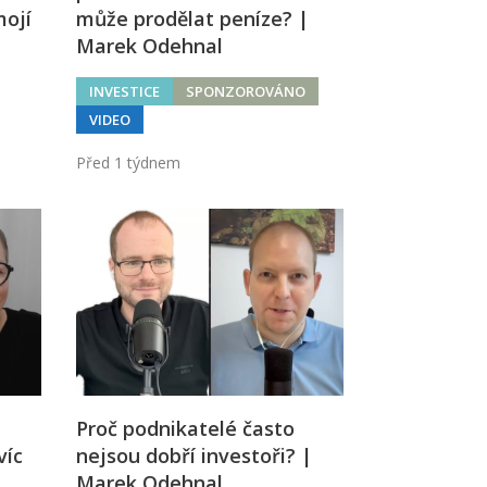
mojí
může prodělat peníze? |
Marek Odehnal
INVESTICE
SPONZOROVÁNO
VIDEO
Před 1 týdnem
Proč podnikatelé často
víc
nejsou dobří investoři? |
Marek Odehnal