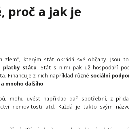
j firmy
Vedení lidí
, proč a jak je
ktové řízení
Vzdělávání manažerů
ání firmy nástupci
Zaměstnanecké akcie
rukturalizace podniku
Ziskovost firmy
í firmy
 zlem”, kterým stát okrádá své občany. Jsou to
 platby státu
. Stát s nimi pak už hospodaří po
ta. Financuje z nich například různé
sociální podpo
 a mnoho dalšího
.
ů, mohu uvést například daň spotřební, z přid
ictví nemovitosti atd. Každá je takto svým náz