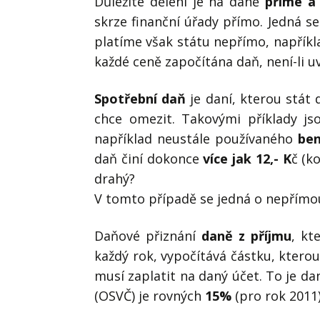
Důležité dělení je na daně
přímé a
skrze finanční úřady přímo. Jedná s
platíme však státu nepřímo, napříkl
každé ceně započítána daň, není-li u
Spotřební daň
je daní, kterou stát 
chce omezit. Takovými příklady j
například neustále používaného
ben
daň činí dokonce
více jak 12,- K
č (k
drahý?
V tomto případě se jedná o nepřímo
Daňové přiznání
daně z příjmu
, kt
každý rok, vypočítává částku, ktero
musí zaplatit na daný účet. To je da
(OSVČ) je rovných
15%
(pro rok 2011)