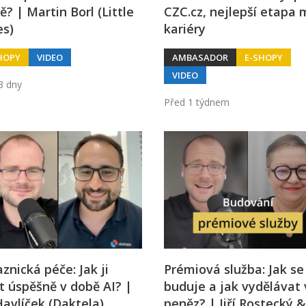
ě? | Martin Borl (Little
CZC.cz, nejlepší etapa 
es)
kariéry
HOPY
VIDEO
AMBASADOR
E-SHOPY
VIDEO
3 dny
Před 1 týdnem
znická péče: Jak ji
Prémiová služba: Jak se
t úspěšně v době AI? |
buduje a jak vydělávat 
 Havlíček (Daktela)
peněz? | Jiří Rostecký &