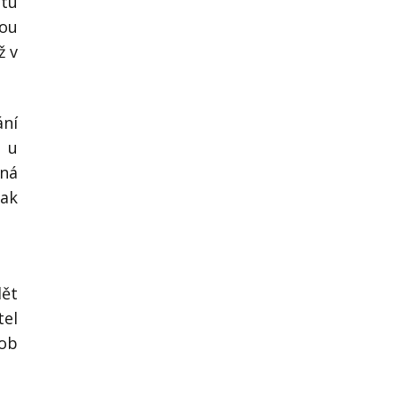
átu
mou
ž v
ání
i u
aná
tak
dět
tel
sob