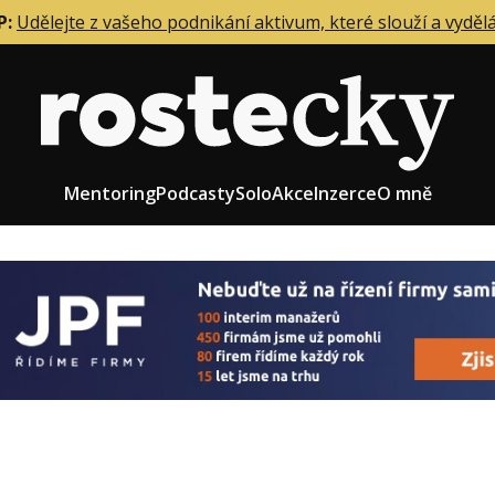
P:
Udělejte z vašeho podnikání aktivum, které slouží a vyděl
Mentoring
Podcasty
Solo
Akce
Inzerce
O mně
eting firmy
Role zakladatele/CEO
r zaměstnanců
Růst firmy
upnictví
Strategie firmy
od a prodej
Účetnictví a daně