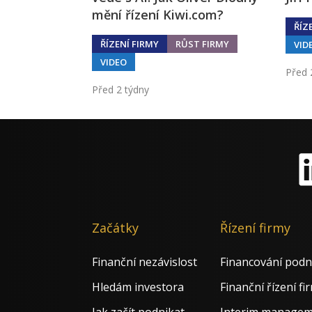
mění řízení Kiwi.com?
ŘÍZ
ŘÍZENÍ FIRMY
RŮST FIRMY
VID
VIDEO
Před 
Před 2 týdny
Li
Začátky
Řízení firmy
Finanční nezávislost
Financování podn
Hledám investora
Finanční řízení fi