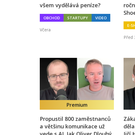
všem vydělává peníze?
ročn
Sho
OBCHOD
STARTUPY
VIDEO
E-S
Včera
Před 
Premium
Propustil 800 zaměstnanců
Záka
a většinu komunikace už
děla
vede s AI. Jak Oliver Dlouhý
Jiří