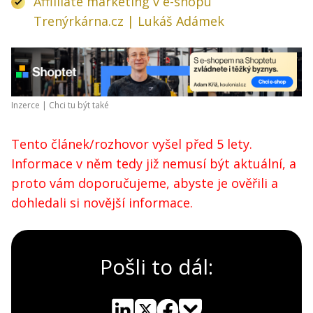
Affilliate marketing v e-shopu
Trenýrkárna.cz | Lukáš Adámek
Inzerce |
Chci tu být také
Tento článek/rozhovor vyšel před 5 lety.
Informace v něm tedy již nemusí být aktuální, a
proto vám doporučujeme, abyste je ověřili a
dohledali si novější informace.
Pošli to dál: