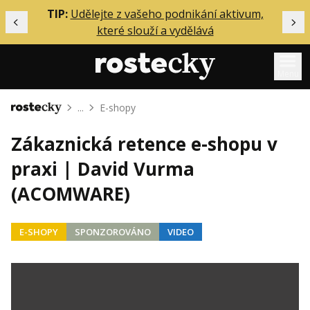
ělání
TIP:
Udělejte z vašeho podnikání aktivum,
Předchozí
Dal
které slouží a vydělává
Menu
...
E-shopy
Domů
Mentoring
Zákaznická retence e-shopu v
Podcasty
praxi | David Vurma
Solo
(ACOMWARE)
Akce
Inzerce
E-SHOPY
SPONZOROVÁNO
VIDEO
O mně
Přihlášení