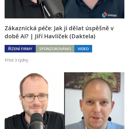
Zákaznická péče: Jak ji dělat úspěšně v
době AI? | Jiří Havlíček (Daktela)
ŘÍZENÍ FIRMY
SPONZOROVÁNO
VIDEO
Před 3 týdny