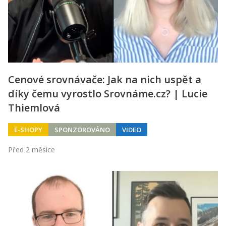
Cenové srovnávače: Jak na nich uspět a
díky čemu vyrostlo Srovnáme.cz? | Lucie
Thiemlová
E-SHOPY
SPONZOROVÁNO
VIDEO
Před 2 měsíce