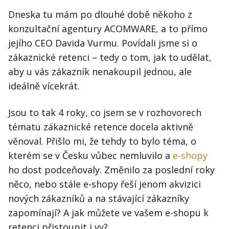
Dneska tu mám po dlouhé době někoho z
konzultační agentury ACOMWARE, a to přímo
jejího CEO Davida Vurmu. Povídali jsme si o
zákaznické retenci – tedy o tom, jak to udělat,
aby u vás zákazník nenakoupil jednou, ale
ideálně vícekrát.
Jsou to tak 4 roky, co jsem se v rozhovorech
tématu zákaznické retence docela aktivně
věnoval. Přišlo mi, že tehdy to bylo téma, o
kterém se v Česku vůbec nemluvilo a
e-shopy
ho dost podceňovaly. Změnilo za poslední roky
něco, nebo stále e-shopy řeší jenom akvizici
nových zákazníků a na stávající zákazníky
zapomínají? A jak můžete ve vašem e-shopu k
retenci přistoupit i vy?