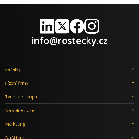
LinkedIn
X
Facebook
Instagram
info@rostecky.cz
Začátky
Řízení firmy
Tvorba e-shopu
Na volné noze
Marketing
Další témata