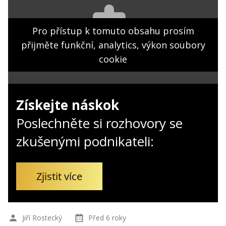
Kontakt
Obchodní podmínky
Pro přístup k tomuto obsahu prosím
přijměte funkční, analytics, výkon soubory
Hledaná fráze
Hledat
cookie
Získejte náskok
Poslechněte si rozhovory se
zkušenými podnikateli:
Zjistit více
Jiří Rostecký
Před 6 roky