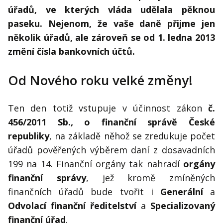
Kontakt
úřadů, ve kterých vláda udělala pěknou
Obchodní podmínky
paseku. Nejenom, že vaše daně přijme jen
několik úřadů, ale zároveň se od 1. ledna 2013
Hledaná fráze
změní čísla bankovních účtů.
Hledat
Od Nového roku velké změny!
Ten den totiž vstupuje v účinnost zákon
č.
456/2011 Sb., o finanční správě České
republiky
, na základě něhož se zredukuje počet
úřadů pověřených výběrem daní z dosavadních
199 na 14. Finanční orgány tak nahradí
orgány
finanční správy
, jež kromě zmíněných
finančních úřadů bude tvořit i
Generální
a
Odvolací finanční ředitelství
a
Specializovaný
finanční úřad
.