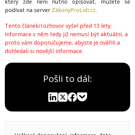
který zde není nutno opisovat, můžete se
podívat na server
ZákonyProLidi.cz
.
Tento článek/rozhovor vyšel před 13 lety.
Informace v něm tedy již nemusí být aktuální, a
proto vám doporučujeme, abyste je ověřili a
dohledali si novější informace.
Pošli to dál:
Pocket
Linkedin
X
Sdílet