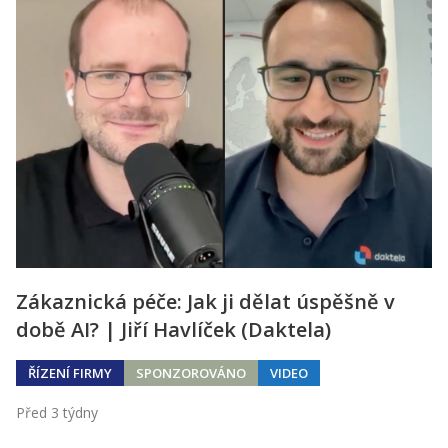
Zákaznická péče: Jak ji dělat úspěšně v
době AI? | Jiří Havlíček (Daktela)
ŘÍZENÍ FIRMY
SPONZOROVÁNO
VIDEO
Před 3 týdny