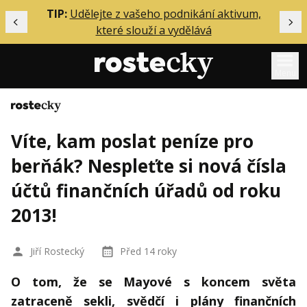
ělání
TIP:
Udělejte z vašeho podnikání aktivum,
Předchozí
Dal
které slouží a vydělává
Menu
Domů
Mentoring
Víte, kam poslat peníze pro
Podcasty
berňák? Nespleťte si nová čísla
Solo
účtů finančních úřadů od roku
Akce
2013!
Inzerce
O mně
Jiří Rostecký
Před 14 roky
O tom, že se Mayové s koncem světa
Přihlášení
zatraceně sekli, svědčí i plány finančních