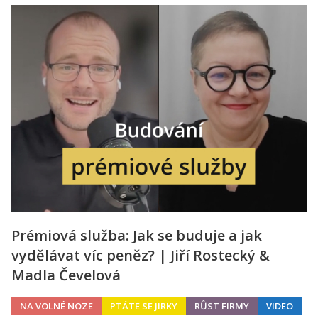
Prémiová služba: Jak se buduje a jak
vydělávat víc peněz? | Jiří Rostecký &
Madla Čevelová
NA VOLNÉ NOZE
PTÁTE SE JIRKY
RŮST FIRMY
VIDEO