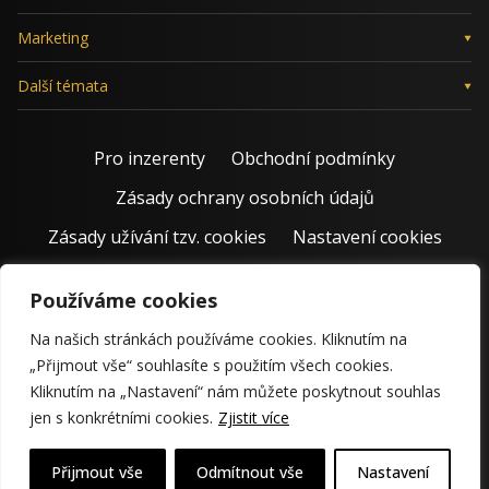
Marketing
Další témata
Pro inzerenty
Obchodní podmínky
Zásady ochrany osobních údajů
Zásady užívání tzv. cookies
Nastavení cookies
Používáme cookies
Na našich stránkách používáme cookies. Kliknutím na
„Přijmout vše“ souhlasíte s použitím všech cookies.
Kliknutím na „Nastavení“ nám můžete poskytnout souhlas
jen s konkrétními cookies.
Zjistit více
© 2011 – 2026 Jiří Rostecký | Inspiruje české podnikatele už 15
krásných let.
Přijmout vše
Odmítnout vše
Nastavení