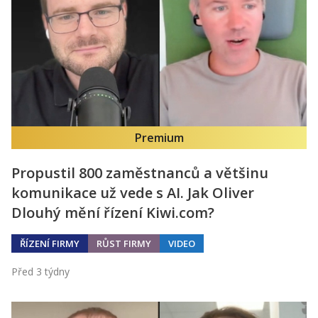
Premium
Propustil 800 zaměstnanců a většinu
komunikace už vede s AI. Jak Oliver
Dlouhý mění řízení Kiwi.com?
ŘÍZENÍ FIRMY
RŮST FIRMY
VIDEO
Před 3 týdny