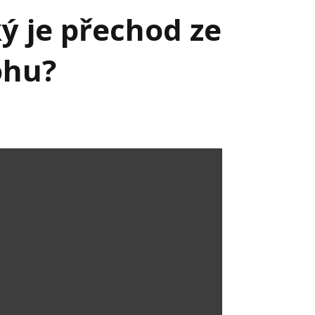
ý je přechod ze
ohu?
Já v médiích