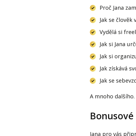
Proč Jana zam
Jak se člověk
Vydělá si fre
Jak si Jana u
Jak si organiz
Jak získává s
Jak se sebevz
A mnoho dalšího. 
Bonusové t
Jana pro vás při