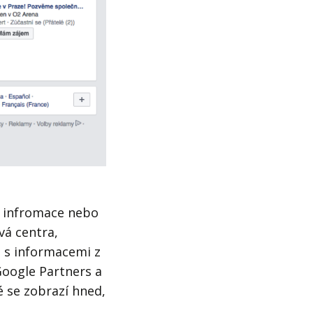
g infromace nebo
vá centra,
 s informacemi z
Google Partners a
é se zobrazí hned,