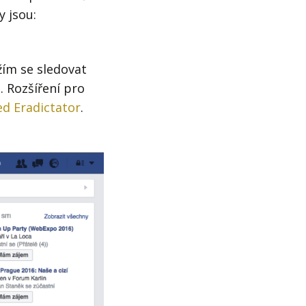
 jsou:
žím se sledovat
 Rozšíření pro
d Eradictator
.