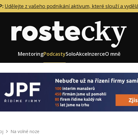
P:
Udělejte z vašeho podnikání aktivum, které slouží a vyděl
Mentoring
Podcasty
Solo
Akce
Inzerce
O mně
eting firmy
Role zakladatele/CEO
r zaměstnanců
Růst firmy
upnictví
Strategie firmy
od a prodej
Účetnictví a daně
oj
Na volné noze