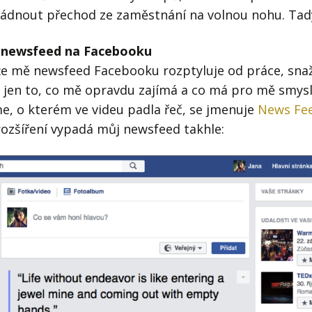
vládnout přechod ze zaměstnání na volnou nohu. Tady
i newsfeed na Facebooku
že mě newsfeed Facebooku rozptyluje od práce, sna
jen to, co mě opravdu zajímá a co má pro mě smysl.
, o kterém ve videu padla řeč, se jmenuje
News Fee
ozšíření vypadá můj newsfeed takhle: