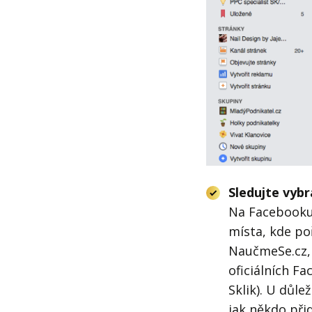
Sledujte vyb
Na Facebook
místa, kde po
NaučmeSe.cz, 
oficiálních F
Sklik). U důl
jak někdo při