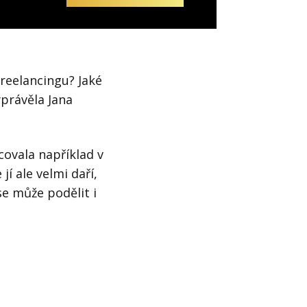
reelancingu? Jaké
yprávěla Jana
covala například v
í ale velmi daří,
e může podělit i