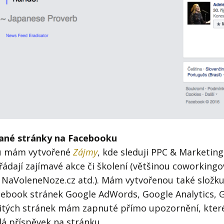
rané stránky na Facebooku
u mám vytvořené
Zájmy
, kde sleduji PPC & Marketin
řádají zajímavé akce či školení (většinou coworkingo
NaVoleneNoze.cz atd.). Mám vytvořenou také složku
acebook stránek Google AdWords, Google Analytics, 
ežitých stránek mám zapnuté přímo upozornění, kter
dá příspěvek na stránku.