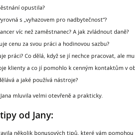
ěstnání opustila?
 vyrovná s „vyhazovem pro nadbytečnost“?
elancer víc než zaměstnanec? A jak zvládnout daně?
rčuje cenu za svou práci a hodinovou sazbu?
uje práci? Co dělá, když se jí nechce pracovat, ale mu
voje klienty a co jí pomohlo k cenným kontaktům v o
dělává a jaké používá nástroje?
Jana mluvila velmi otevřeně a prakticky.
ipy od Jany:
pravila několik bonusových tipů, které vám pomohou