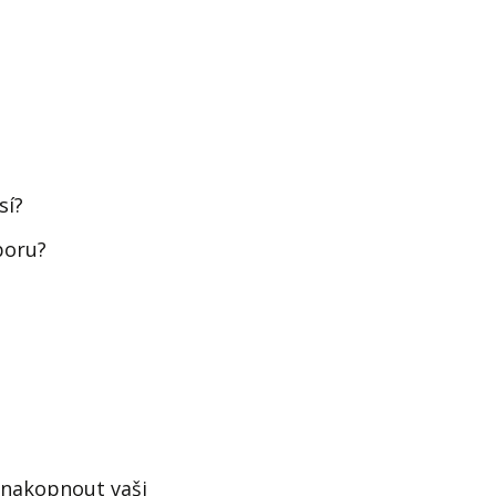
sí?
boru?
 nakopnout vaši