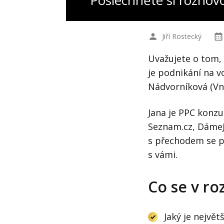
Poslechněte si rozhov
Jiří Rostecký
Uvažujete o tom, 
je podnikání na v
Nádvorníková (Vn
Jana je PPC konzul
Seznam.cz, DámeJíd
s přechodem se po
s vámi.
Co se v ro
Jaký je největ