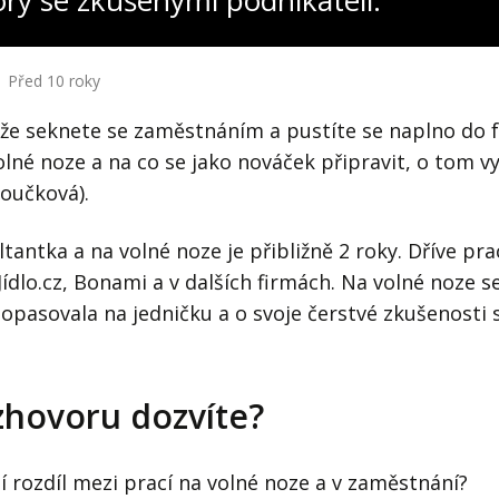
ory se zkušenými podnikateli:
Před 10 roky
že seknete se zaměstnáním a pustíte se naplno do f
olné noze a na co se jako nováček připravit, o tom v
oučková).
tantka a na volné noze je přibližně 2 roky. Dříve pra
lo.cz, Bonami a v dalších firmách. Na volné noze se j
pasovala na jedničku a o svoje čerstvé zkušenosti s
zhovoru dozvíte?
ší rozdíl mezi prací na volné noze a v zaměstnání?