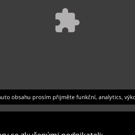
muto obsahu prosím přijměte funkční, analytics, výk