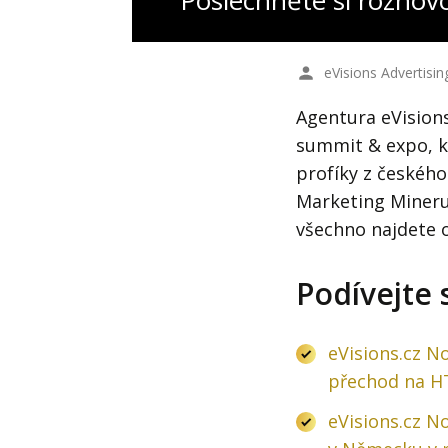
Poslechněte si rozhov
eVisions Advertisin
Agentura eVisions
summit & expo, kt
profíky z českého
Marketing Mineru
všechno najdete o
Podívejte 
eVisions.cz N
přechod na H
eVisions.cz No