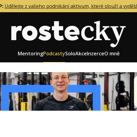
P:
Udělejte z vašeho podnikání aktivum, které slouží a vyděl
Mentoring
Podcasty
Solo
Akce
Inzerce
O mně
eting firmy
Role zakladatele/CEO
r zaměstnanců
Růst firmy
upnictví
Strategie firmy
od a prodej
Účetnictví a daně