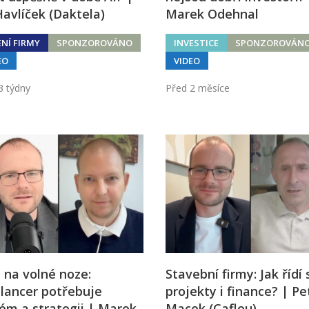
 Havlíček (Daktela)
Marek Odehnal
ENÍ FIRMY
SPONZOROVÁNO
INVESTICE
SPONZOROVÁN
EO
VIDEO
3 týdny
Před 2 měsíce
 na volné noze:
Stavební firmy: Jak řídí
lancer potřebuje
projekty i finance? | Pe
ém a strategii | Marek
Macek (Caflou)