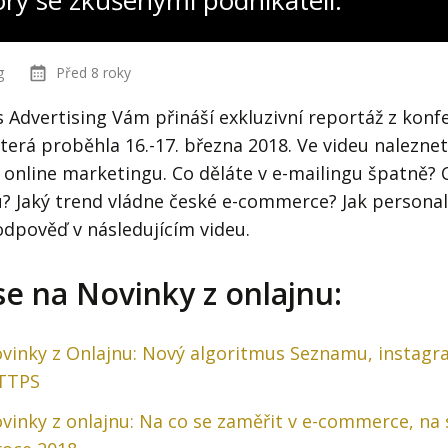
ory se zkušenými podnikateli:
g
Před 8 roky
 Advertising Vám přináší exkluzivní reportáž z kon
erá proběhla 16.-17. března 2018. Ve videu naleznet
 online marketingu. Co děláte v e-mailingu špatně? 
? Jaký trend vládne české e-commerce? Jak personal
dpověď v následujícím videu.
se na Novinky z onlajnu:
ovinky z Onlajnu: Nový algoritmus Seznamu, instag
TTPS
vinky z onlajnu: Na co se zaměřit v e-commerce, na so