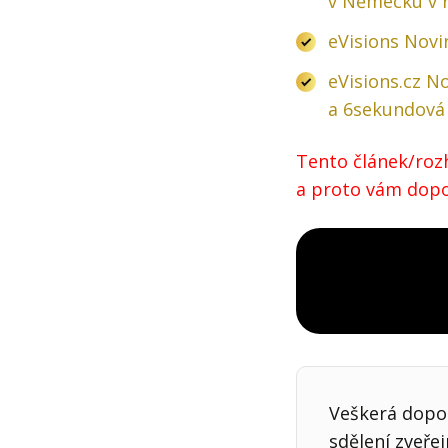
v Německu v 
eVisions Novin
eVisions.cz No
a 6sekundová 
Tento článek/rozh
a proto vám dopor
Veškerá dopor
sdělení zveře