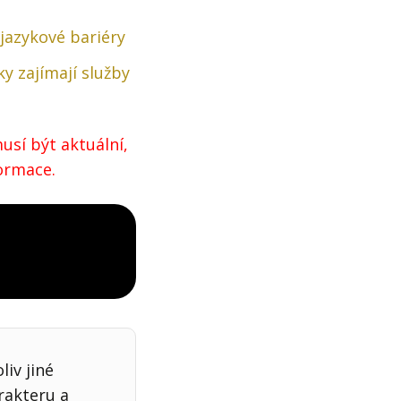
 jazykové bariéry
ky zajímají služby
usí být aktuální,
formace.
iv jiné
rakteru a