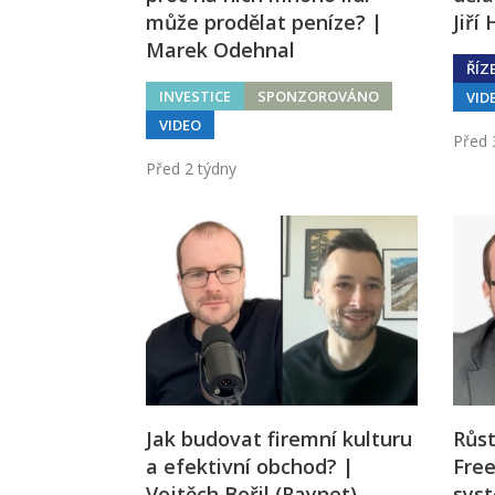
může prodělat peníze? |
Jiří
Marek Odehnal
ŘÍZ
INVESTICE
SPONZOROVÁNO
VID
VIDEO
Před 
Před 2 týdny
Jak budovat firemní kulturu
Růst
a efektivní obchod? |
Free
Vojtěch Bořil (Raynet)
syst