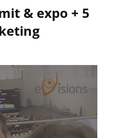
mit & expo + 5
keting
Já v médiích