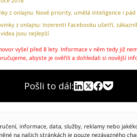
roce 2018
ky z onlajnu: Nové priority, umělá inteligence i pád
vinky z onlajnu: Inzerenti Facebooku ušetří, zákazní
videa jsou nejlepší
ovor vyšel před 8 lety. Informace v něm tedy již nem
učujeme, abyste je ověřili a dohledali si novější in
Pošli to dál:
Pocket
Linkedin
X
Sdílet
učení, informace, data, služby, reklamy nebo jakékol
jněné na našich stránkách je pouze nezávazného cha