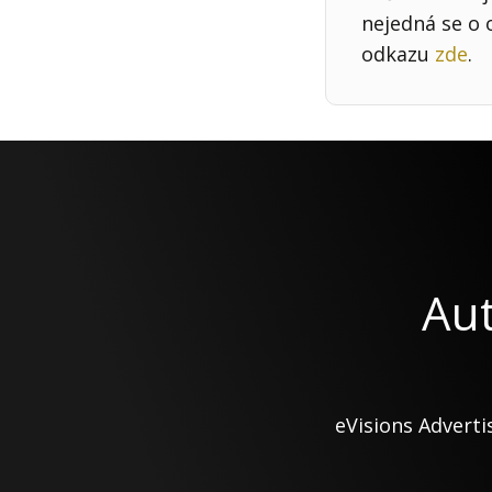
nejedná se o 
odkazu
zde
.
Aut
eVisions Adverti