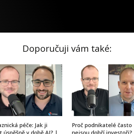
Doporučuji vám také:
znická péče: Jak ji
Proč podnikatelé často
t úspěšně v době AI? |
nejsou dobří investoři?