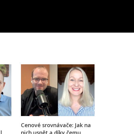
Cenové srovnávače: Jak na
 |
nich uspět a díky čemu