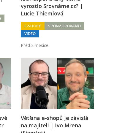
vyrostlo Srovnáme.cz? |
Lucie Thiemlová
O
E-SHOPY
SPONZOROVÁNO
VIDEO
Před 2 měsíce
 své
Většina e-shopů je závislá
tr
na majiteli | Ivo Mrena
(Shoptet)