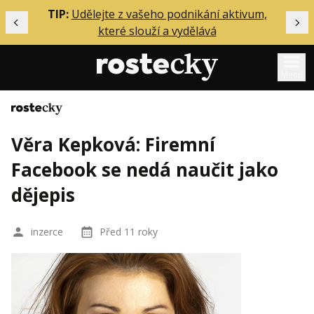
ělání
TIP:
Udělejte z vašeho podnikání aktivum,
Předchozí
Dal
které slouží a vydělává
Menu
Domů
Mentoring
Věra Kepková: Firemní
Podcasty
Facebook se nedá naučit jako
Solo
dějepis
Akce
Inzerce
inzerce
Před 11 roky
O mně
Přihlášení