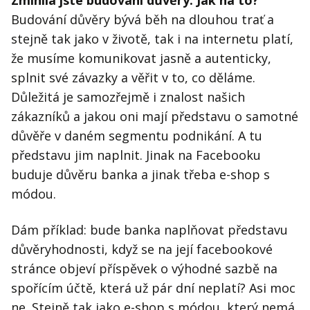
Budování důvěry bývá běh na dlouhou trať a
stejně tak jako v životě, tak i na internetu platí,
že musíme komunikovat jasně a autenticky,
splnit své závazky a věřit v to, co děláme.
Důležitá je samozřejmě i znalost našich
zákazníků a jakou oni mají představu o samotné
důvěře v daném segmentu podnikání. A tu
představu jim naplnit. Jinak na Facebooku
buduje důvěru banka a jinak třeba e-shop s
módou.
Dám příklad: bude banka naplňovat představu
důvěryhodnosti, když se na její facebookové
stránce objeví příspěvek o výhodné sazbě na
spořícím účtě, která už pár dní neplatí? Asi moc
ne. Stejně tak jako e-shop s módou, který nemá