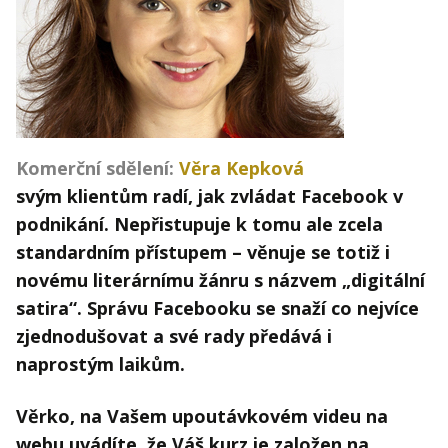
Kontakt
Obchodní podmínky
Hledaná fráze
Hledat
Komerční sdělení:
Věra Kepková
svým k
lientům radí, jak zvládat Facebook v
podnikání. Nepřistupuje k tomu ale zcela
standardním přístupem – věnuje se totiž i
novému literárnímu žánru s názvem „digitální
satira“. Správu Facebooku se snaží co nejvíce
zjednodušovat a své rady předává i
naprostým laikům.
Věrko, na Vašem upoutávkovém videu na
webu uvádíte, že Váš kurz je založen na