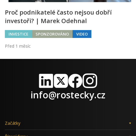
Proč podnikatelé často nejsou dobří
investoři? | Marek Odehnal
INVESTICE
SPONZOROVÁNO
VIDEO
Před 1 měsíc
LinkedIn
X
Facebook
Instagram
info@rostecky.cz
Začátky