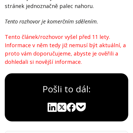
stránek jednoznačně palec nahoru.
Tento rozhovor je komerčním sdělením.
Tento článek/rozhovor vyšel před 11 lety.
Informace v něm tedy již nemusí být aktuální, a
proto vám doporučujeme, abyste je ověřili a
dohledali si novější informace.
Pošli to dál:
Pocket
Linkedin
X
Sdílet