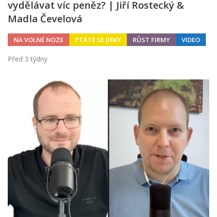
vydělávat víc peněz? | Jiří Rostecký &
Madla Čevelová
NA VOLNÉ NOZE
PTÁTE SE JIRKY
RŮST FIRMY
VIDEO
Před 3 týdny