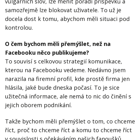
vulgárních slov, lze měnit pořadí příspěvků a
samozřejmě lze blokovat uživatele. To už je
docela dost k tomu, abychom měli situaci pod
kontrolou.
O čem bychom měli přemýšlet, než na
Facebooku něco publikujeme?
To souvisí s celkovou strategií komunikace,
kterou na Facebooku vedeme. Nedávno jsem
narazila na firemní profil, kde prostě firma jen
hlásila, jaké bude dneska počasí. To je sice
užitečná informace, ale nemá to nic do činění s
jejich oborem podnikání.
Takže bychom měli přemýšlet o tom, co chceme
říct, proč to chceme říct a komu to chceme říct
v souvislosti s očekáváním našich fanoušků.