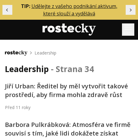
ělání
TIP:
Udělejte z vašeho podnikání aktivum,
Předchozí
Dal
které slouží a vydělává
Menu
Mentoring
Leadership
Domů
Podcasty
Leadership
- Strana 34
Solo
Akce
Jiří Urban: Ředitel by měl vytvořit takové
prostředí, aby firma mohla zdravě růst
Inzerce
O mně
Před 11 roky
Barbora Pulkrábková: Atmosféra ve firmě
Přihlášení
souvisí s tím, jaké lidi dokážete získat