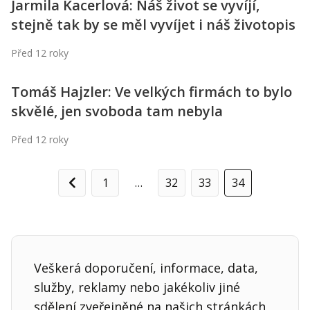
Jarmila Kacerlová: Náš život se vyvíjí,
stejně tak by se měl vyvíjet i náš životopis
Před 12 roky
Tomáš Hajzler: Ve velkých firmách to bylo
skvělé, jen svoboda tam nebyla
Před 12 roky
1
…
32
33
34
Předchozí
Veškerá doporučení, informace, data,
služby, reklamy nebo jakékoliv jiné
sdělení zveřejněné na našich stránkách