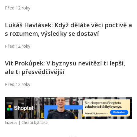
Kontakt
Před 12 roky
Obchodní podmínky
Lukáš Havlásek: Když děláte věci poctivě a
Hledaná fráze
Hledat
s rozumem, výsledky se dostaví
Před 12 roky
Vít Prokůpek: V byznysu nevítězí ti lepší,
ale ti přesvědčivější
Před 12 roky
Inzerce |
Chci tu být také