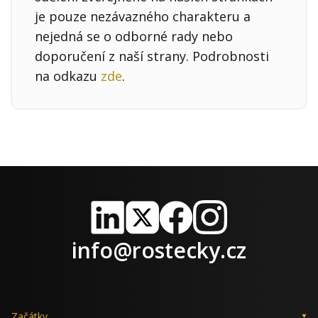
je pouze nezávazného charakteru a
nejedná se o odborné rady nebo
doporučení z naší strany. Podrobnosti
na odkazu
zde
.
LinkedIn
X
Facebook
Instagram
info@rostecky.cz
Začátky