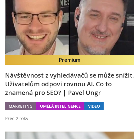
Kontakt
Obchodní podmínky
Hledaná fráze
Hledat
Premium
Návštěvnost z vyhledávačů se může snížit.
Uživatelům odpoví rovnou AI. Co to
znamená pro SEO? | Pavel Ungr
MARKETING
UMĚLÁ INTELIGENCE
VIDEO
Před 2 roky