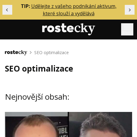
ělání
TIP:
Udělejte z vašeho podnikání aktivum,
Předchozí
Dal
které slouží a vydělává
Menu
Mentoring
SEO optimalizace
Domů
Podcasty
SEO optimalizace
Solo
Akce
Nejnovější obsah:
Inzerce
O mně
Přihlášení