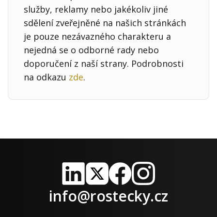
služby, reklamy nebo jakékoliv jiné
sdělení zveřejněné na našich stránkách
je pouze nezávazného charakteru a
nejedná se o odborné rady nebo
doporučení z naší strany. Podrobnosti
na odkazu
zde
.
LinkedIn
X
Facebook
Instagram
info@rostecky.cz