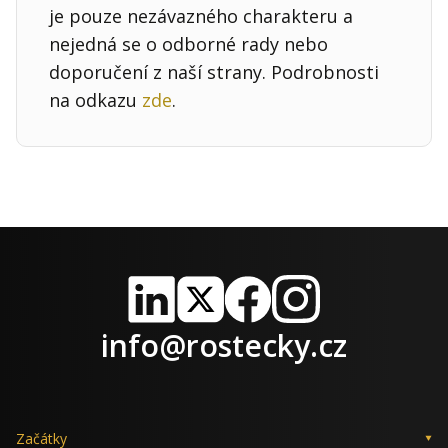
je pouze nezávazného charakteru a
nejedná se o odborné rady nebo
doporučení z naší strany. Podrobnosti
na odkazu
zde
.
LinkedIn
X
Facebook
Instagram
info@rostecky.cz
Začátky