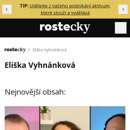
ělání
TIP:
Udělejte z vašeho podnikání aktivum,
Předchozí
Dal
které slouží a vydělává
Menu
Mentoring
Eliška Vyhnánková
Domů
Podcasty
Eliška Vyhnánková
Solo
Akce
Nejnovější obsah:
Inzerce
O mně
Přihlášení