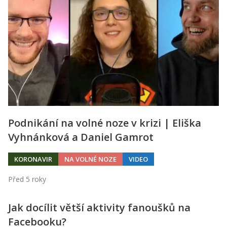
Kontakt
Obchodní podmínky
Hledaná fráze
Hledat
Podnikání na volné noze v krizi | Eliška
Vyhnánková a Daniel Gamrot
KORONAVIR
NA VOLNÉ NOZE
VIDEO
Před 5 roky
Jak docílit větší aktivity fanoušků na
Facebooku?