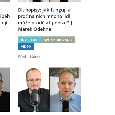
Dluhopisy: Jak fungují a
říběh
proč na nich mnoho lidí
mojí
může prodělat peníze? |
Marek Odehnal
INVESTICE
SPONZOROVÁNO
VIDEO
Před 1 týdnem