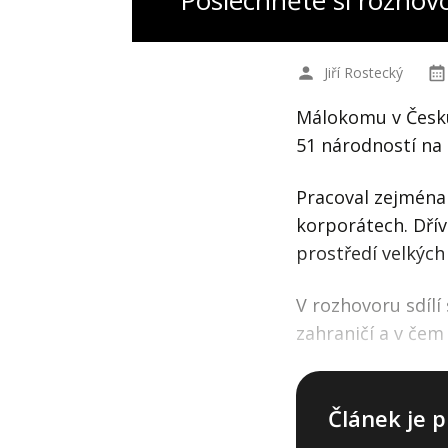
Poslechněte si rozhov
Jiří Rostecký
Málokomu v Česku s
51 národností na 
Pracoval zejména
korporátech. Dřív
prostředí velkých 
V rozhovoru sdílí 
zahraničí a v čem 
Článek je p