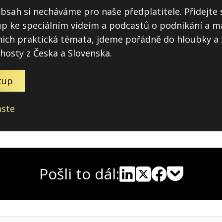
obsah si necháváme pro naše předplatitele. Přidejte 
tup ke speciálním videím a podcastů o podnikání a m
ich praktická témata, jdeme pořádně do hloubky a 
 hosty z Česka a Slovenska.
tup
aste
Pošli to dál:
Pocket
Linkedin
X
Sdílet