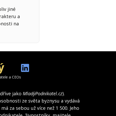
iv jiné
rakteru a
bnosti na
ý
katele a CEOs
(dříve jako
MladýPodnikatel.cz
).
osobnosti ze světa byznysu a vydává
h má za sebou už více než 1 500. Jeho
dnikatele, živnostníky, majitele