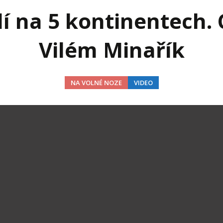
j firmy
Vedení lidí
lidí na 5 kontinentech. 
ktové řízení
Vzdělávání manažerů
Vilém Minařík
ání firmy nástupci
Zaměstnanecké akcie
rukturalizace podniku
Ziskovost firmy
NA VOLNÉ NOZE
VIDEO
í firmy