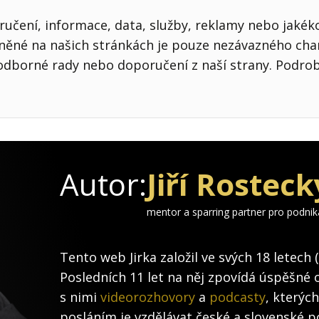
učení, informace, data, služby, reklamy nebo jakékol
jněné na našich stránkách je pouze nezávazného cha
odborné rady nebo doporučení z naší strany. Podro
Autor:
Jiří Rosteck
mentor a sparring partner pro podni
Tento web Jirka založil ve svých 18 letech 
Posledních 11 let na něj zpovídá úspěšné 
s nimi
videorozhovory
a
podcasty
, kterýc
posláním je vzdělávat české a slovenské po