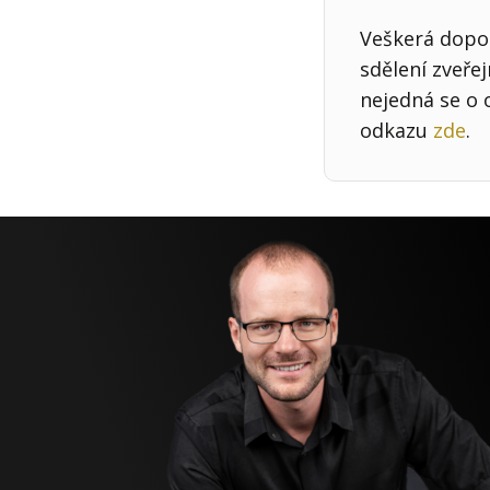
Veškerá dopor
sdělení zveře
nejedná se o 
odkazu
zde
.