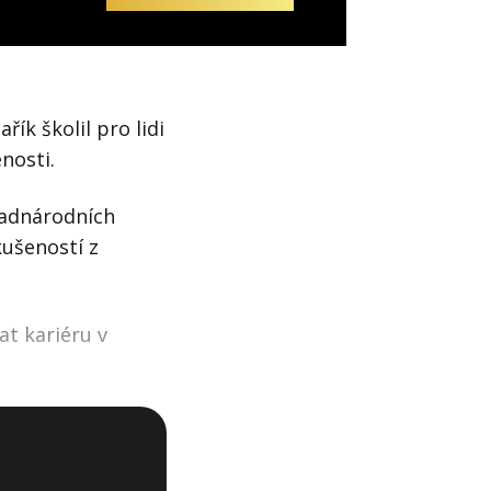
ík školil pro lidi
nosti.
nadnárodních
kušeností z
at kariéru v