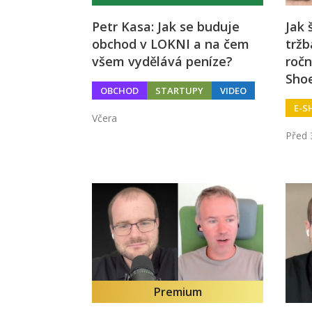
Petr Kasa: Jak se buduje
Jak 
obchod v LOKNI a na čem
tržb
všem vydělává peníze?
ročn
Sho
OBCHOD
STARTUPY
VIDEO
E-S
Včera
Před 
Premium