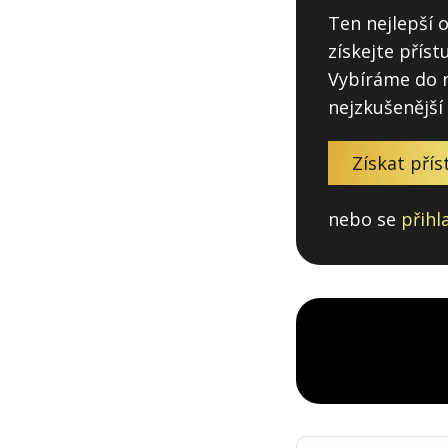
Ten nejlepší 
získejte přís
Vybíráme do n
nejzkušenější
Získat přís
nebo se
přihl