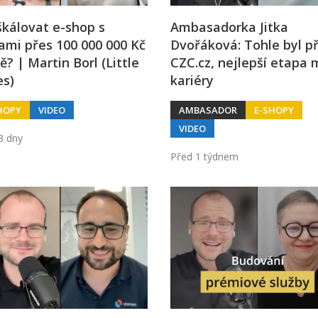
škálovat e-shop s
Ambasadorka Jitka
ami přes 100 000 000 Kč
Dvořáková: Tohle byl p
ě? | Martin Borl (Little
CZC.cz, nejlepší etapa 
es)
kariéry
HOPY
VIDEO
AMBASADOR
E-SHOPY
VIDEO
3 dny
Před 1 týdnem