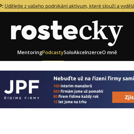
P:
Udělejte z vašeho podnikání aktivum, které slouží a vyděl
Mentoring
Podcasty
Solo
Akce
Inzerce
O mně
eting firmy
Role zakladatele/CEO
r zaměstnanců
Růst firmy
upnictví
Strategie firmy
od a prodej
Účetnictví a daně