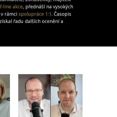
f-line akce
, přednáší na vysokých
 v rámci
spolupráce 1:1
. Časopis
získal řadu dalších ocenění a