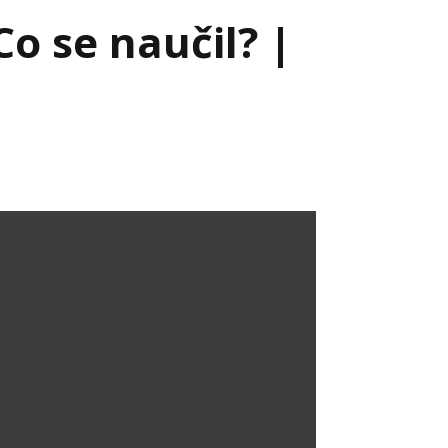
Co se naučil? |
Já v médiích