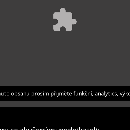
muto obsahu prosím přijměte funkční, analytics, výk