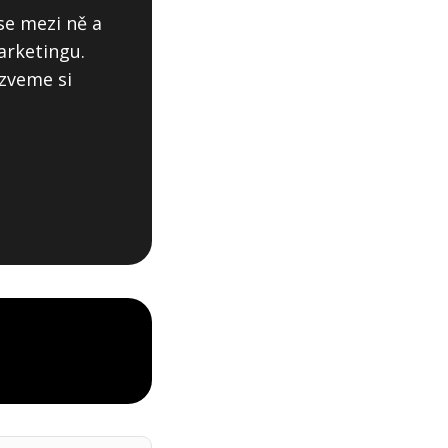
se mezi ně a
arketingu.
zveme si