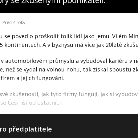
ory se zkušenými podnikateli:
Před 4 roky
e povedlo proškolit tolik lidí jako jemu. Vilém Minař
5 kontinentech. A v byznysu má více jak 20leté zkuše
 v automobilovém průmyslu a vybudoval kariéru v 
e, než se vydal na volnou nohu, tak získal spoustu z
firem a jejich fungování.
své zkušenosti, jak tyto firmy fungují, jak si vybudov
se Češi liší od ostatních.
ro předplatitele