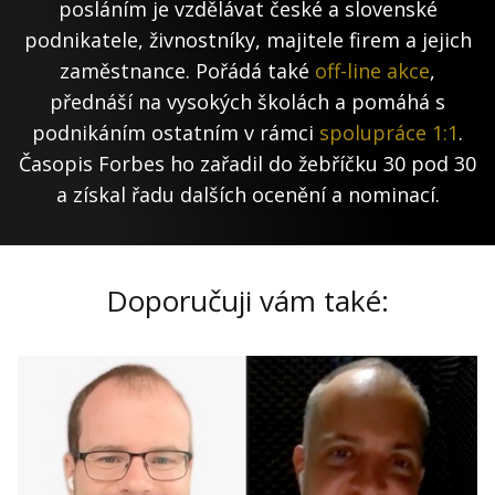
posláním je vzdělávat české a slovenské
podnikatele, živnostníky, majitele firem a jejich
zaměstnance. Pořádá také
off-line akce
,
přednáší na vysokých školách a pomáhá s
podnikáním ostatním v rámci
spolupráce 1:1
.
Časopis Forbes ho zařadil do žebříčku 30 pod 30
a získal řadu dalších ocenění a nominací.
Doporučuji vám také: