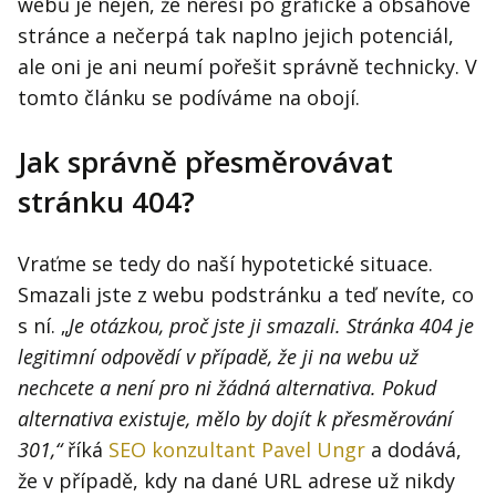
webů je nejen, že neřeší po grafické a obsahové
stránce a nečerpá tak naplno jejich potenciál,
ale oni je ani neumí pořešit správně technicky. V
tomto článku se podíváme na obojí.
Jak správně přesměrovávat
stránku 404?
Vraťme se tedy do naší hypotetické situace.
Smazali jste z webu podstránku a teď nevíte, co
s ní. „
Je ot
ázkou, pro
č jste ji smazali. Str
ánka 404 je
legitimn
í odpov
ěd
í v p
řípad
ě,
že ji na webu u
ž
nechcete a nen
í pro ni
žádn
á alternativa. Pokud
alternativa existuje, m
ělo by doj
ít k
p
řesm
ěrov
án
í
301,
“
říká
SEO konzultant
Pavel Ungr
a dodává,
že v případě, kdy na dané URL adrese už nikdy