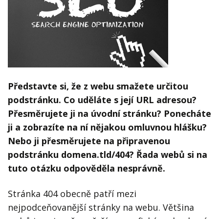
Kontakt
Obchodní podmínky
Hledaná fráze
Hledat
P
ředstavte si,
že z webu sma
žete ur
čitou
podstr
ánku. Co ud
ěl
áte s jej
í URL adresou?
P
řesm
ěrujete ji na
úvodn
í str
ánku? Ponech
áte
ji a zobraz
íte na n
í n
ějakou omluvnou hl
ášku?
Nebo ji p
řesm
ěrujete na p
řipravenou
podstr
ánku domena.tld/404? Řada webů si na
tuto otázku odpověděla nesprávně.
Stránka 404 obecně patří mezi
nejpodceňovanější stránky na webu. Většina