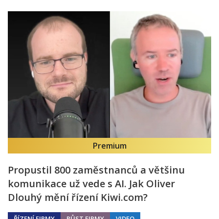
Premium
Propustil 800 zaměstnanců a většinu
komunikace už vede s AI. Jak Oliver
Dlouhý mění řízení Kiwi.com?
ŘÍZENÍ FIRMY
RŮST FIRMY
VIDEO