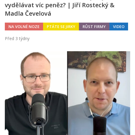
vydělávat víc peněz? | Jiří Rostecký &
Madla Čevelová
NA VOLNÉ NOZE
PTÁTE SE JIRKY
RŮST FIRMY
VIDEO
Před 3 týdny