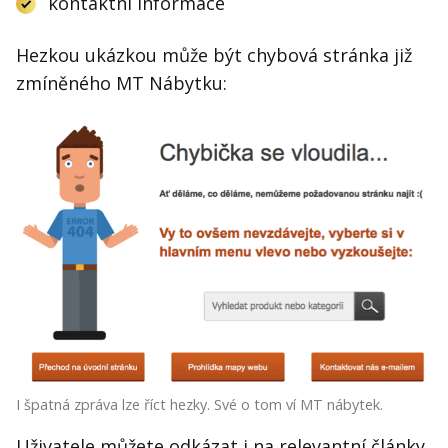
kontaktní informace
Hezkou ukázkou může být chybová stránka již
zmíněného MT Nábytku:
I špatná zpráva lze říct hezky. Své o tom ví MT nábytek.
Uživatele můžete odkázat i na relevantní články