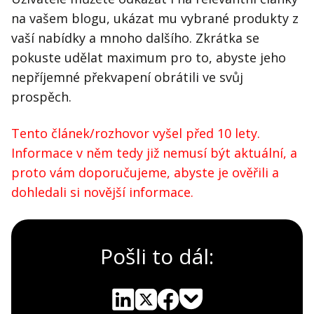
na vašem blogu, ukázat mu vybrané produkty z
vaší nabídky a mnoho dalšího. Zkrátka se
pokuste udělat maximum pro to, abyste jeho
nepříjemné překvapení obrátili ve svůj
prospěch.
Tento článek/rozhovor vyšel před 10 lety.
Informace v něm tedy již nemusí být aktuální, a
proto vám doporučujeme, abyste je ověřili a
dohledali si novější informace.
Pošli to dál: