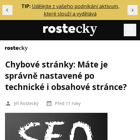
ělání
TIP:
Udělejte z vašeho podnikání aktivum,
Předchozí
Dal
které slouží a vydělává
Menu
Domů
Mentoring
Chybové stránky: Máte je
Podcasty
správně nastavené po
Solo
technické i obsahové stránce?
Akce
Inzerce
Jiří Rostecký
Před 11 roky
O mně
Přihlášení