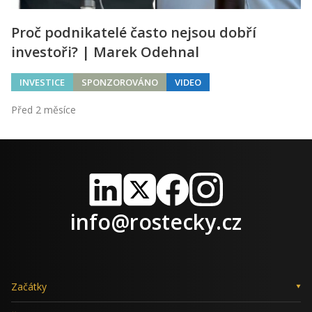
Proč podnikatelé často nejsou dobří
investoři? | Marek Odehnal
INVESTICE
SPONZOROVÁNO
VIDEO
Před 2 měsíce
LinkedIn
X
Facebook
Instagram
info@rostecky.cz
Začátky