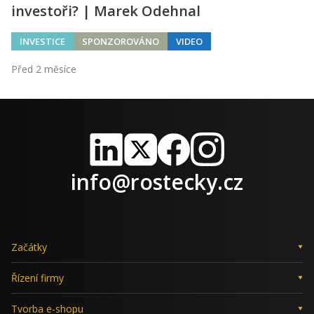
investoři? | Marek Odehnal
INVESTICE
SPONZOROVÁNO
VIDEO
Před 2 měsíce
LinkedIn
X
Facebook
Instagram
info@rostecky.cz
Začátky
Řízení firmy
Tvorba e-shopu