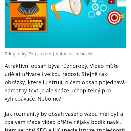
Kontakt
Obchodní podmínky
Hledaná fráze
Hledat
Zdroj fotky: Fotolia.com | Autor: bakhtiarzein
Atraktivní obsah bývá různorodý. Video může
udělat uživateli velkou radost. Stejně tak
obrázky, které ilustrují, o čem obsah pojednává.
Samotný text je ale snáze uchopitelný pro
vyhledávače. Nebo ne?
Jak rozmanitý by obsah vašeho webu měl být a
zda vám třeba video přičte nějaký bodík navíc,
jsem se ptal SEO a UX specialisty ze společnosti