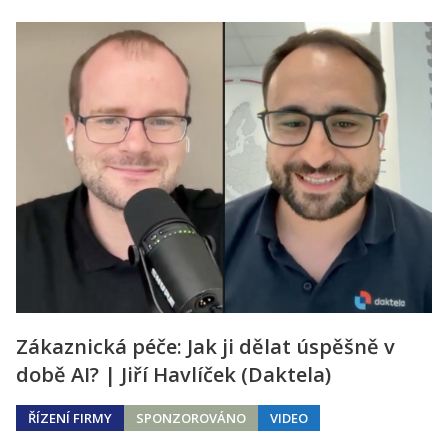
Zákaznická péče: Jak ji dělat úspěšně v
době AI? | Jiří Havlíček (Daktela)
ŘÍZENÍ FIRMY
SPONZOROVÁNO
VIDEO