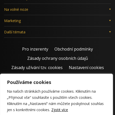
Na volné noze
Marketing
Další témata
Pro inzerenty
Obchodní podmínky
Zásady ochrany osobních údajů
Zásady užívání tzv. cookies
Nastavení cookies
Používáme cookies
Na našich stránkách používáme cookies. Kliknutím na
„Přijmout vše“ souhlasíte s použitím všech cookies.
Kliknutím na „Nastavení“ nám můžete poskytnout souhlas
jen s konkrétními cookies.
Zjistit více
© 2011 – 2026 Jiří Rostecký | Inspiruje české podnikatele už 15