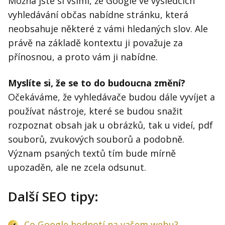
Možná jste si všiml, že Google ve výsledcích
vyhledávání občas nabídne stránku, která
neobsahuje některé z vámi hledaných slov. Ale
právě na základě kontextu ji považuje za
přínosnou, a proto vám ji nabídne.
Myslíte si, že se to do budoucna změní?
Očekáváme, že vyhledávače budou dále vyvíjet a
používat nástroje, které se budou snažit
rozpoznat obsah jak u obrázků, tak u videí, pdf
souborů, zvukových souborů a podobně.
Význam psaných textů tím bude mírně
upozaděn, ale ne zcela odsunut.
Další SEO tipy:
Co Google hodnotí na vašem webu?