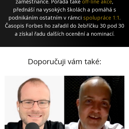
zaměstnance. Pořádá také
off-line akce
,
přednáší na vysokých školách a pomáhá s
podnikáním ostatním v rámci
spolupráce 1:1
.
Časopis Forbes ho zařadil do žebříčku 30 pod 30
a získal řadu dalších ocenění a nominací.
Doporučuji vám také: