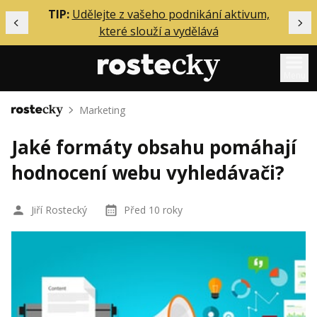
ělání
TIP:
Udělejte z vašeho podnikání aktivum,
Předchozí
Dal
které slouží a vydělává
Menu
Marketing
Domů
Mentoring
Jaké formáty obsahu pomáhají
Podcasty
hodnocení webu vyhledávači?
Solo
Akce
Jiří Rostecký
Před 10 roky
Inzerce
O mně
Přihlášení