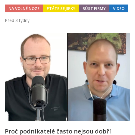
NA VOLNÉ NOZE
PTÁTE SE JIRKY
RŮST FIRMY
VIDEO
Před 3 týdny
Proč podnikatelé často nejsou dobří