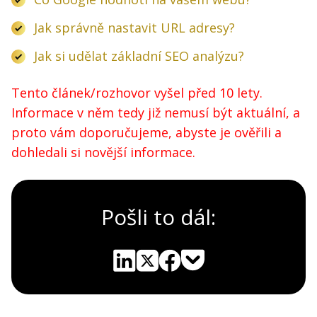
Jak správně nastavit URL adresy?
Jak si udělat základní SEO analýzu?
Tento článek/rozhovor vyšel před 10 lety.
Informace v něm tedy již nemusí být aktuální, a
proto vám doporučujeme, abyste je ověřili a
dohledali si novější informace.
Pošli to dál:
Pocket
Linkedin
X
Sdílet