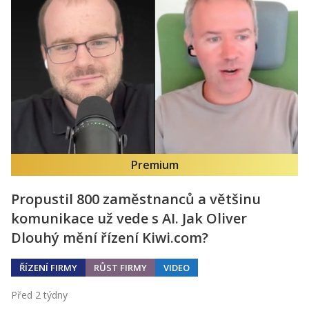
Premium
Propustil 800 zaměstnanců a většinu
komunikace už vede s AI. Jak Oliver
Dlouhý mění řízení Kiwi.com?
ŘÍZENÍ FIRMY
RŮST FIRMY
VIDEO
Před 2 týdny