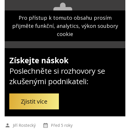
Kontakt
Obchodní podmínky
Pro přístup k tomuto obsahu prosím
přijměte funkční, analytics, výkon soubory
Hledaná fráze
Hledat
cookie
Získejte náskok
Poslechněte si rozhovory se
zkušenými podnikateli:
Zjistit více
Jiří Rostecký
Před 5 roky