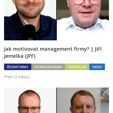
Jak motivovat management firmy? | Jiří
Jemelka (JPF)
ŘÍZENÍ FIRMY
SPONZOROVÁNO
VEDENÍ LIDÍ
VIDEO
Před 12 měsíců