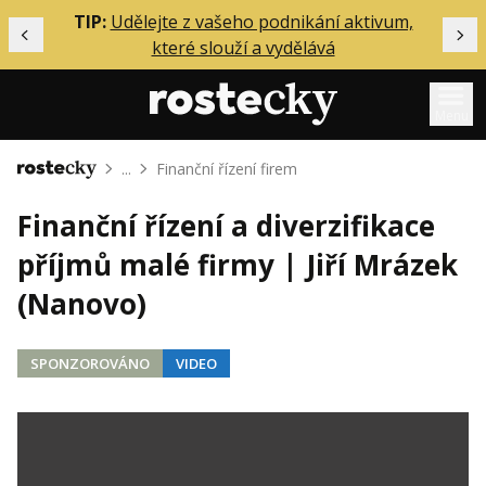
ělání
TIP:
Udělejte z vašeho podnikání aktivum,
Předchozí
Dal
které slouží a vydělává
Menu
...
Finanční řízení firem
Domů
Mentoring
Finanční řízení a diverzifikace
Podcasty
příjmů malé firmy | Jiří Mrázek
Solo
(Nanovo)
Akce
Inzerce
SPONZOROVÁNO
VIDEO
O mně
Přihlášení