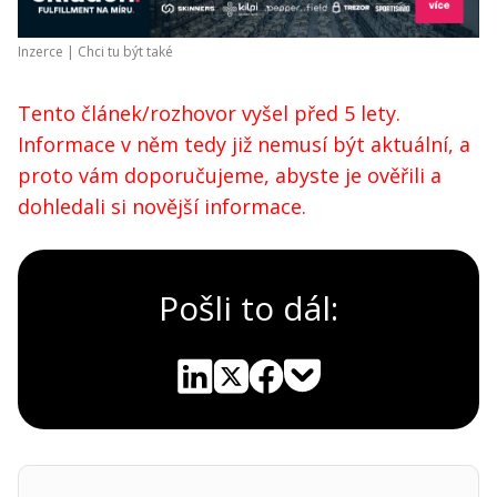
Inzerce |
Chci tu být také
Tento článek/rozhovor vyšel před 5 lety.
Informace v něm tedy již nemusí být aktuální, a
proto vám doporučujeme, abyste je ověřili a
dohledali si novější informace.
Pošli to dál:
Pocket
Linkedin
X
Sdílet