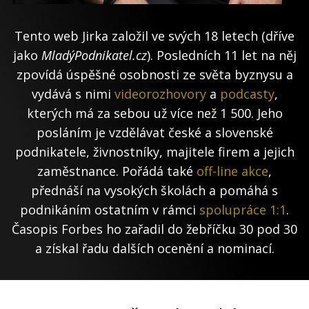
Tento web Jirka založil ve svých 18 letech (dříve
jako
MladýPodnikatel.cz
). Posledních 11 let na něj
zpovídá úspěšné osobnosti ze světa byznysu a
vydává s nimi
videorozhovory
a
podcasty
,
kterých má za sebou už více než 1 500. Jeho
posláním je vzdělávat české a slovenské
podnikatele, živnostníky, majitele firem a jejich
zaměstnance. Pořádá také
off-line akce
,
přednáší na vysokých školách a pomáhá s
podnikáním ostatním v rámci
spolupráce 1:1
.
Časopis Forbes ho zařadil do žebříčku 30 pod 30
a získal řadu dalších ocenění a nominací.