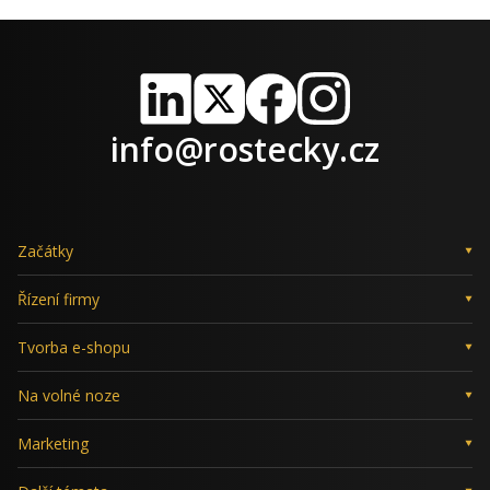
LinkedIn
X
Facebook
Instagram
info@rostecky.cz
Začátky
Řízení firmy
Tvorba e-shopu
Na volné noze
Marketing