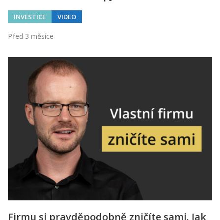
INVESTICE
VIDEO
Před 3 měsíce
Firmu si pravděpodobně zničíte sami. Jak