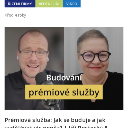
ŘÍZENÍ FIRMY
VEDENÍ LIDÍ
VIDEO
Před 4 roky
Prémiová služba: Jak se buduje a jak
vydělávat víc peněz? | Jiří Rostecký &