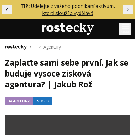
ělání
TIP:
Udělejte z vašeho podnikání aktivum,
Předchozí
Dal
které slouží a vydělává
Menu
...
Agentury
Domů
Mentoring
Zaplaťte sami sebe první. Jak se
Podcasty
buduje vysoce zisková
Solo
agentura? | Jakub Rož
Akce
Inzerce
AGENTURY
VIDEO
O mně
Přihlášení