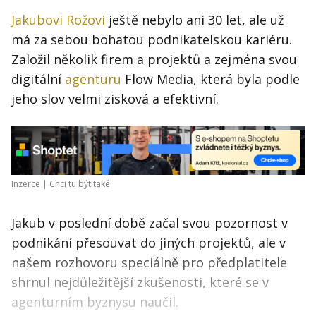
Jakubovi Rožovi
ještě nebylo ani 30 let, ale už
má za sebou bohatou podnikatelskou kariéru.
Založil několik firem a projektů a zejména svou
digitální
agenturu
Flow Media, která byla podle
jeho slov velmi zisková a efektivní.
Inzerce |
Chci tu být také
Jakub v poslední době začal svou pozornost v
podnikání přesouvat do jiných projektů, ale v
našem rozhovoru speciálně pro předplatitele
shrnul nejdůležitější zkušenosti, které se v
agenturním byznysu naučil.