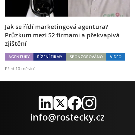
Jak se řídí marketingová agentura?
Průzkum mezi 52 firmami a překvapivá
zjištění
AGENTURY
ŘÍZENÍ FIRMY
SPONZOROVÁNO
VIDEO
Před 10 měsíců
LinkedIn
X
Facebook
Instagram
info@rostecky.cz