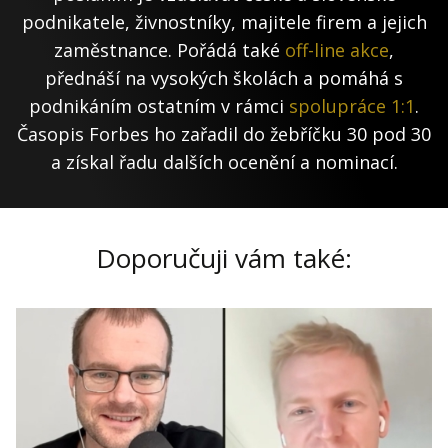
podnikatele, živnostníky, majitele firem a jejich
zaměstnance. Pořádá také
off-line akce
,
přednáší na vysokých školách a pomáhá s
podnikáním ostatním v rámci
spolupráce 1:1
.
Časopis Forbes ho zařadil do žebříčku 30 pod 30
a získal řadu dalších ocenění a nominací.
Doporučuji vám také: