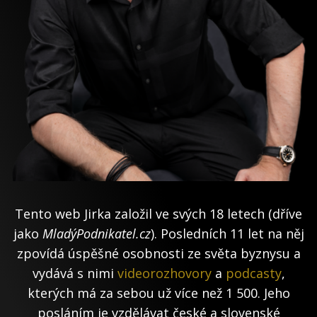
Tento web Jirka založil ve svých 18 letech (dříve
jako
MladýPodnikatel.cz
). Posledních 11 let na něj
zpovídá úspěšné osobnosti ze světa byznysu a
vydává s nimi
videorozhovory
a
podcasty
,
kterých má za sebou už více než 1 500. Jeho
posláním je vzdělávat české a slovenské