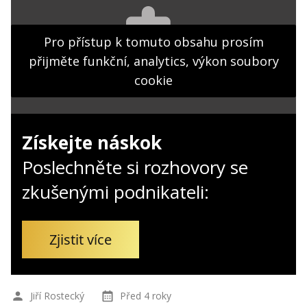
Kontakt
Obchodní podmínky
Pro přístup k tomuto obsahu prosím
přijměte funkční, analytics, výkon soubory
Hledaná fráze
Hledat
cookie
Získejte náskok
Poslechněte si rozhovory se
zkušenými podnikateli:
Zjistit více
Jiří Rostecký
Před 4 roky