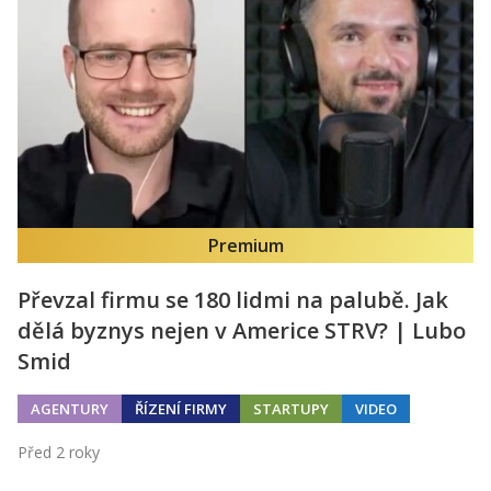
Premium
Převzal firmu se 180 lidmi na palubě. Jak
dělá byznys nejen v Americe STRV? | Lubo
Smid
AGENTURY
ŘÍZENÍ FIRMY
STARTUPY
VIDEO
Před 2 roky