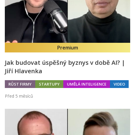
Premium
Jak budovat úspěšný byznys v době AI? |
Jiří Hlavenka
RŮST FIRMY
STARTUPY
UMĚLÁ INTELIGENCE
VIDEO
Před 5 měsíců