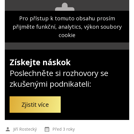
Kontakt
Obchodní podmínky
Pro přístup k tomuto obsahu prosím
přijměte funkční, analytics, výkon soubory
Hledaná fráze
Hledat
cookie
Získejte náskok
Poslechněte si rozhovory se
zkušenými podnikateli:
Zjistit více
Jiří Rostecký
Před 3 roky