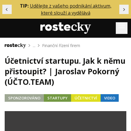
ělání
TIP:
Udělejte z vašeho podnikání aktivum,
Předchozí
Dal
které slouží a vydělává
Menu
...
Finanční řízení firem
Domů
Mentoring
Účetnictví startupu. Jak k němu
Podcasty
přistoupit? | Jaroslav Pokorný
Solo
(ÚČTO.TEAM)
Akce
Inzerce
SPONZOROVÁNO
STARTUPY
ÚČETNICTVÍ
VIDEO
O mně
Přihlášení