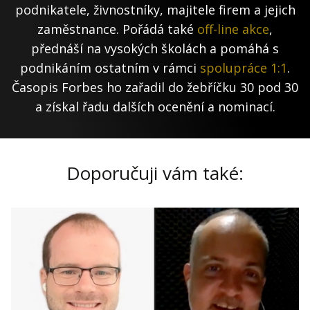
podnikatele, živnostníky, majitele firem a jejich
zaměstnance. Pořádá také
off-line akce
,
přednáší na vysokých školách a pomáhá s
podnikáním ostatním v rámci
spolupráce 1:1
.
Časopis Forbes ho zařadil do žebříčku 30 pod 30
a získal řadu dalších ocenění a nominací.
Doporučuji vám také: