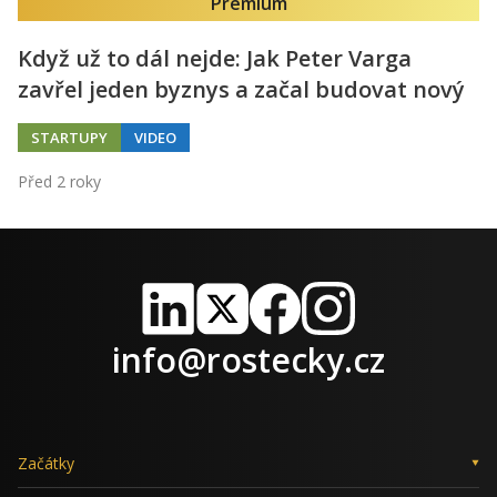
Premium
Když už to dál nejde: Jak Peter Varga
zavřel jeden byznys a začal budovat nový
STARTUPY
VIDEO
Před 2 roky
LinkedIn
X
Facebook
Instagram
info@rostecky.cz
Začátky