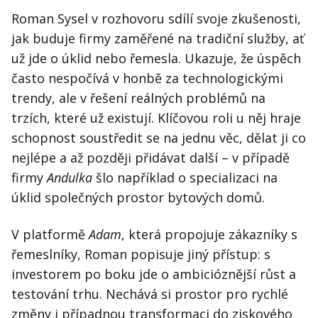
Roman Sysel v rozhovoru sdílí svoje zkušenosti,
jak buduje firmy zaměřené na tradiční služby, ať
už jde o úklid nebo řemesla. Ukazuje, že úspěch
často nespočívá v honbě za technologickými
trendy, ale v řešení reálných problémů na
trzích, které už existují. Klíčovou roli u něj hraje
schopnost soustředit se na jednu věc, dělat ji co
nejlépe a až později přidávat další – v případě
firmy
Andulka
šlo například o specializaci na
úklid společných prostor bytových domů.
V platformě
Adam
, která propojuje zákazníky s
řemeslníky, Roman popisuje jiný přístup: s
investorem po boku jde o ambicióznější růst a
testování trhu. Nechává si prostor pro rychlé
změny i případnou transformaci do ziskového