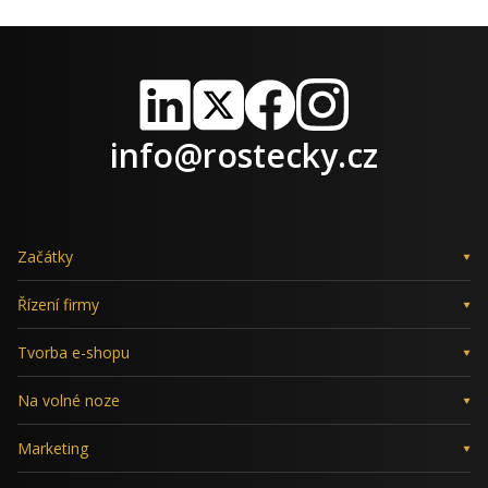
LinkedIn
X
Facebook
Instagram
info@rostecky.cz
Začátky
Řízení firmy
Tvorba e-shopu
Na volné noze
Marketing