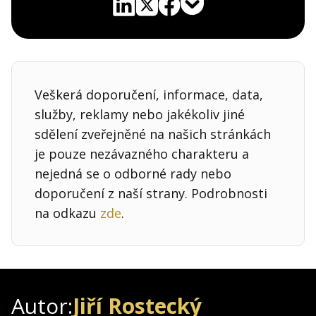
Pocket
Linkedin
X
Sdílet
Veškerá doporučení, informace, data,
služby, reklamy nebo jakékoliv jiné
sdělení zveřejněné na našich stránkách
je pouze nezávazného charakteru a
nejedná se o odborné rady nebo
doporučení z naší strany. Podrobnosti
na odkazu
zde
.
Autor:
Jiří Rostecký