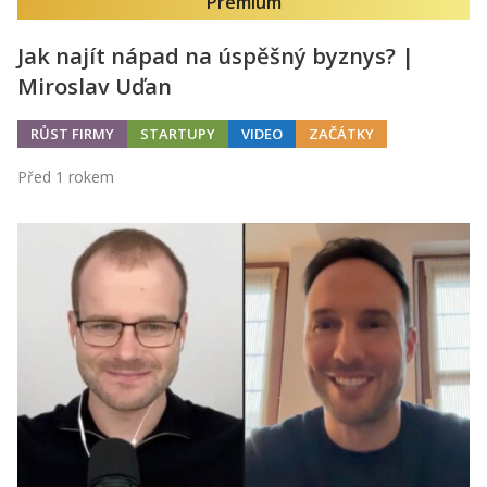
Premium
Jak najít nápad na úspěšný byznys? |
Miroslav Uďan
RŮST FIRMY
STARTUPY
VIDEO
ZAČÁTKY
Před 1 rokem