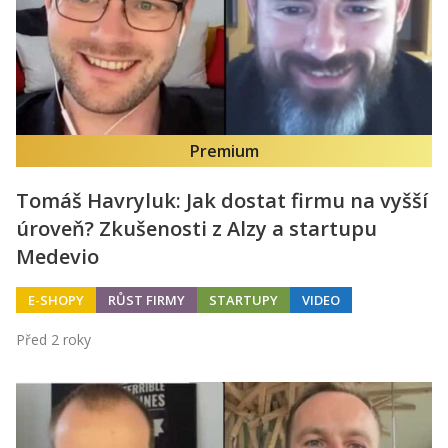
Premium
Tomáš Havryluk: Jak dostat firmu na vyšší
úroveň? Zkušenosti z Alzy a startupu
Medevio
E-SHOPY
RŮST FIRMY
STARTUPY
VIDEO
Před 2 roky