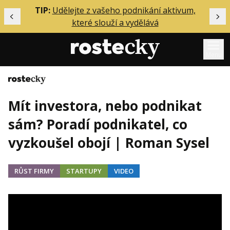
ělání
TIP:
Udělejte z vašeho podnikání aktivum,
Předchozí
Dal
které slouží a vydělává
Menu
Domů
Mentoring
Mít investora, nebo podnikat
Podcasty
sám? Poradí podnikatel, co
Solo
vyzkoušel obojí | Roman Sysel
Akce
Inzerce
RŮST FIRMY
STARTUPY
VIDEO
O mně
Přihlášení