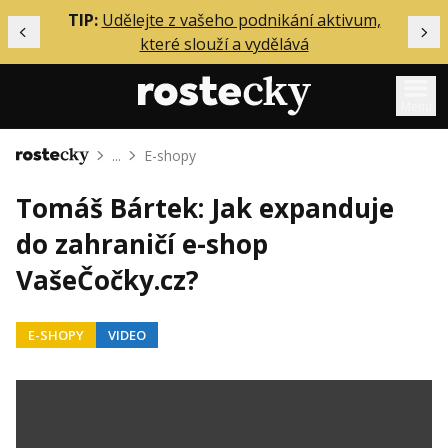
ělání
TIP:
Udělejte z vašeho podnikání aktivum,
Předchozí
Dal
které slouží a vydělává
Menu
...
E-shopy
Domů
Mentoring
Tomáš Bártek: Jak expanduje
Podcasty
do zahraničí e-shop
Solo
VašeČočky.cz?
Akce
Inzerce
E-SHOPY
VIDEO
O mně
Přihlášení