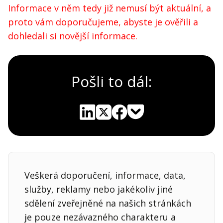
Informace v něm tedy již nemusí být aktuální, a
proto vám doporučujeme, abyste je ověřili a
dohledali si novější informace.
Pošli to dál:
Pocket
Linkedin
X
Sdílet
Veškerá doporučení, informace, data,
služby, reklamy nebo jakékoliv jiné
sdělení zveřejněné na našich stránkách
je pouze nezávazného charakteru a