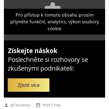
Kontakt
Obchodní podmínky
Pro přístup k tomuto obsahu prosím
přijměte funkční, analytics, výkon soubory
Hledaná fráze
Hledat
cookie
Získejte náskok
Poslechněte si rozhovory se
zkušenými podnikateli:
Zjistit více
Jiří Rostecký
Před 7 roky