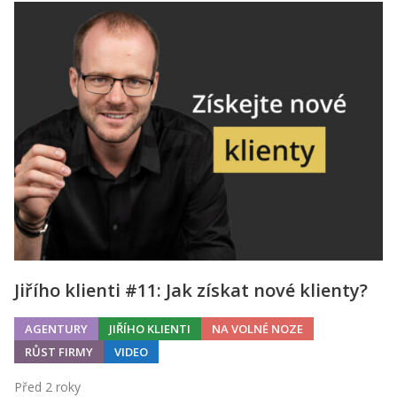
Jiřího klienti #11: Jak získat nové klienty?
AGENTURY
JIŘÍHO KLIENTI
NA VOLNÉ NOZE
RŮST FIRMY
VIDEO
Před 2 roky