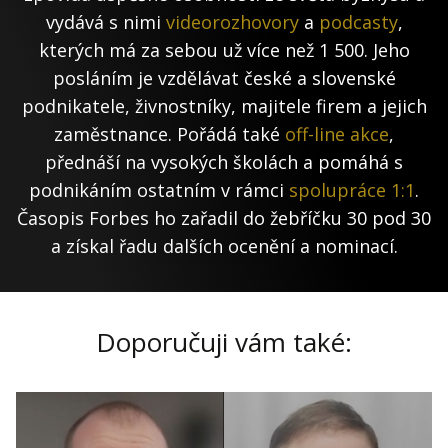
vydává s nimi
videorozhovory
a
podcasty
,
kterých má za sebou už více než 1 500. Jeho
posláním je vzdělávat české a slovenské
podnikatele, živnostníky, majitele firem a jejich
zaměstnance. Pořádá také
off-line akce
,
přednáší na vysokých školách a pomáhá s
podnikáním ostatním v rámci
spolupráce 1:1
.
Časopis Forbes ho zařadil do žebříčku 30 pod 30
a získal řadu dalších ocenění a nominací.
Doporučuji vám také: