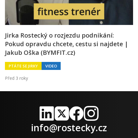
Jirka Rostecký o rozjezdu podnikání:
Pokud opravdu chcete, cestu si najdete |
Jakub Oška (BYMFIT.cz)
PTÁTE SE JIRKY
VIDEO
Před 3 roky
LinkedIn
X
Facebook
Instagram
info@rostecky.cz