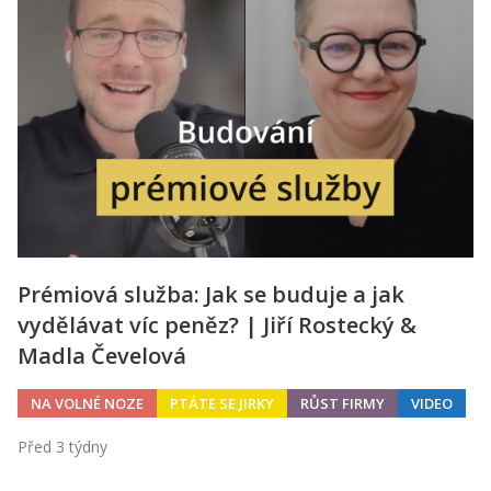
Prémiová služba: Jak se buduje a jak
vydělávat víc peněz? | Jiří Rostecký &
Madla Čevelová
NA VOLNÉ NOZE
PTÁTE SE JIRKY
RŮST FIRMY
VIDEO
Před 3 týdny