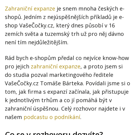
Zahraniční expanze
je snem mnoha českých e-
shopů. Jedním z nejúspěšnějších příkladů je e-
shop VašeČočky.cz, který dnes působí v 16
zemích světa a tuzemský trh už pro něj dávno
není tím nejdůležitějším.
Rád bych e-shopům předal co nejvíce know-how
pro jejich
zahraniční expanze
, a proto jsem si
do studia pozval marketingového ředitele
VašeČočky.cz Tomáše Bárteka. Povídali jsme si o
tom, jak firma s expanzí začínala, jak přistupuje
k jednotlivým trhům a co jí pomáhá být v
zahraniční úspěšnou. Celý rozhovor najdete i v
našem
podcastu o podnikání
.
Co se v rozhovoru dozvíte?