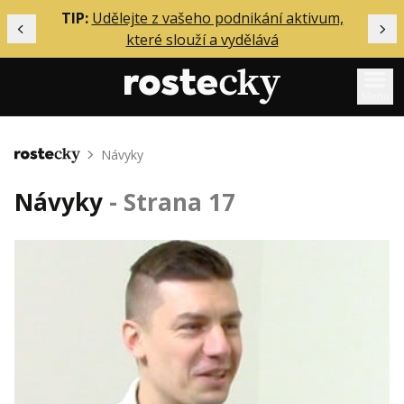
ělání
TIP:
Udělejte z vašeho podnikání aktivum,
Předchozí
Dal
které slouží a vydělává
Menu
Mentoring
Návyky
Domů
Podcasty
Návyky
- Strana 17
Solo
Akce
Inzerce
O mně
Přihlášení