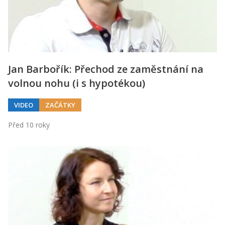
Kontakt
Obchodní podmínky
Hledaná fráze
Hledat
Jan Barbořík: Přechod ze zaměstnání na
volnou nohu (i s hypotékou)
VIDEO
ZAČÁTKY
Před 10 roky