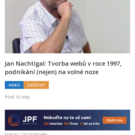
Jan Nachtigal: Tvorba webů v roce 1997,
podnikání (nejen) na volné noze
VIDEO
ZAČÁTKY
Před 10 roky
Inzerce |
Chci tu být také