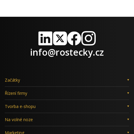
LinkedIn
X
Facebook
Instagram
info@rostecky.cz
Začátky
Řízení firmy
Tvorba e-shopu
Na volné noze
Marketing