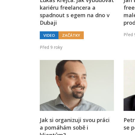
Lukáš Krejča: Jak vybudovat
Jan 
kariéru freelancera a
free
spadnout s egem na dno v
mal
Dubaji
prod
Před 
VIDEO
ZAČÁTKY
Před 9 roky
Jak si organizuji svou práci
Petr
a pomáhám sobě i
se p