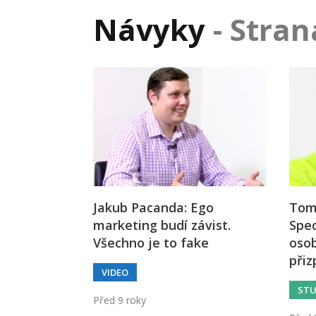
Hodnota firmy
Prode
Návyky
- Stran
Interim management
Proje
Konkurenceschopnost firmy
Před
Krizové řízení firmy
Rest
Management firmy
Řízen
Jakub Pacanda: Ego
Tomá
marketing budí závist.
Spec
Všechno je to fake
osob
při
VIDEO
STU
Před 9 roky