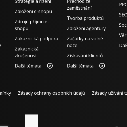
Strategie a řízení
Přechod ze
PPC
zaměstnání
Založení e-shopu
SE
Tvorba produktů
Zdroje příjmu e-
Soci
shopu
Založení agentury
Věr
Zákaznická podpora
Začátky na volné
noze
Dal
Zákaznická
zkušenost
Získávání klientů
Další témata
Další témata
mínky
Zásady ochrany osobních údajů
Zásady užívání t