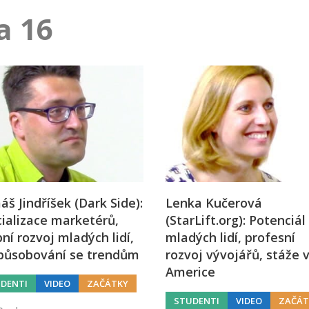
j firmy
Vedení lidí
a 16
ktové řízení
Vzdělávání manažerů
ání firmy nástupci
Zaměstnanecké akcie
rukturalizace podniku
Ziskovost firmy
í firmy
š Jindříšek (Dark Side):
Lenka Kučerová
ializace marketérů,
(StarLift.org): Potenciál
ní rozvoj mladých lidí,
mladých lidí, profesní
způsobování se trendům
rozvoj vývojářů, stáže 
Americe
DENTI
VIDEO
ZAČÁTKY
STUDENTI
VIDEO
ZAČÁT