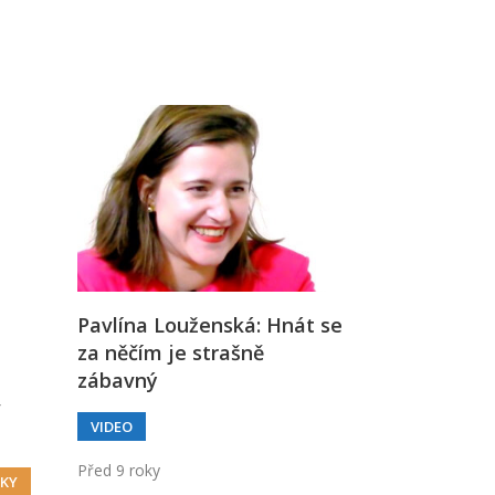
Já v médiích
Pavlína Louženská: Hnát se
za něčím je strašně
zábavný
v
VIDEO
Před 9 roky
KY