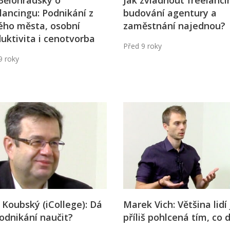
Bělohradský o
Jak zvládnout freelanci
lancingu: Podnikání z
budování agentury a
ého města, osobní
zaměstnání najednou?
uktivita i cenotvorba
Před 9 roky
9 roky
 Koubský (iCollege): Dá
Marek Vich: Většina lidí 
odnikání naučit?
příliš pohlcená tím, co 