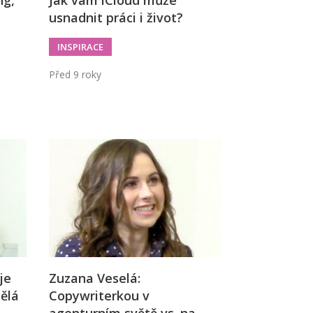
ng,
Jak vám iCloud může
usnadnit práci i život?
INSPIRACE
Před 9 roky
je
Zuzana Veselá:
dělá
Copywriterkou v