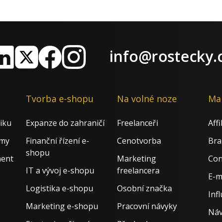
info@rostecky.
nkedIn
X
Facebook
Instagram
Tvorba e-shopu
Na volné noze
Ma
iku
Expanze do zahraničí
Freelanceři
Aff
rmy
Finanční řízení e-
Cenotvorba
Bra
shopu
ment
Marketing
Con
IT a vývoj e-shopu
freelancera
E-m
Logistika e-shopu
Osobní značka
Inf
Marketing e-shopu
Pracovní návyky
Náv