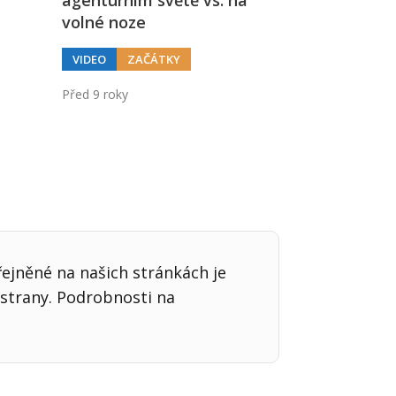
agenturním světě vs. na
volné noze
VIDEO
ZAČÁTKY
Před 9 roky
í
řejněné na našich stránkách je
strany. Podrobnosti na