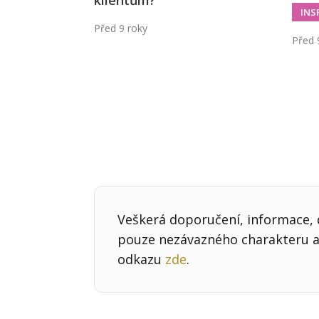
klientům?
INS
Před 9 roky
Před 
Veškerá doporučení, informace, d
pouze nezávazného charakteru a 
odkazu
zde
.