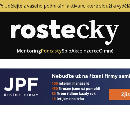
P:
Udělejte z vašeho podnikání aktivum, které slouží a vyděl
Mentoring
Podcasty
Solo
Akce
Inzerce
O mně
eting firmy
Role zakladatele/CEO
r zaměstnanců
Růst firmy
upnictví
Strategie firmy
od a prodej
Účetnictví a daně