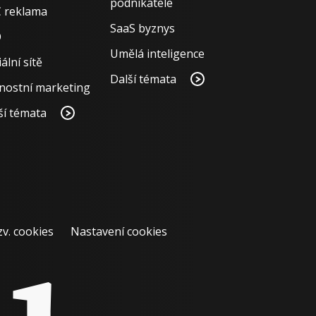
podnikatele
 reklama
SaaS byznys
O
Umělá inteligence
ální sítě
Další témata
nostní marketing
ší témata
zv. cookies
Nastavení cookies