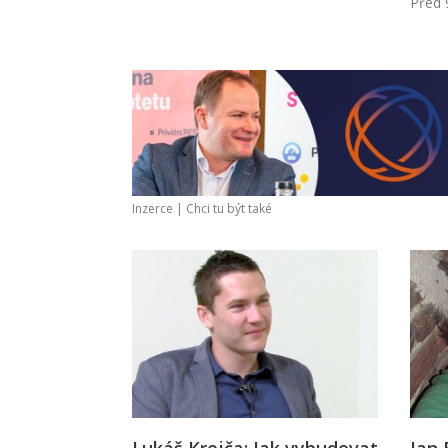
Před 
Inzerce |
Chci tu být také