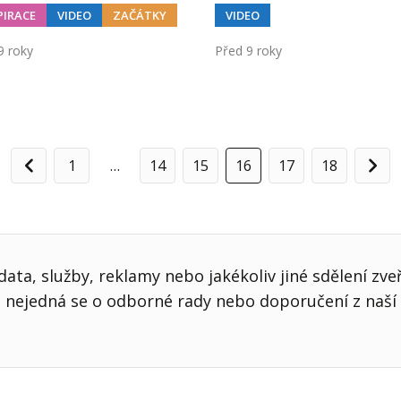
PIRACE
VIDEO
ZAČÁTKY
VIDEO
9 roky
Před 9 roky
1
…
14
15
16
17
18
Předchozí
Dalš
ata, služby, reklamy nebo jakékoliv jiné sdělení zve
nejedná se o odborné rady nebo doporučení z naší 