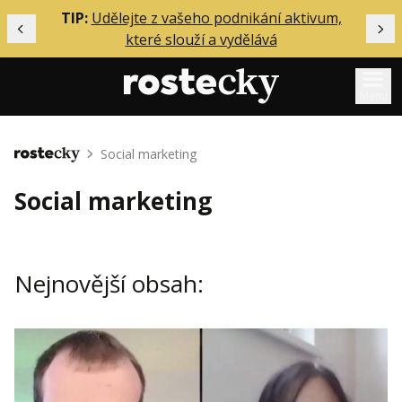
ělání
TIP:
Udělejte z vašeho podnikání aktivum,
Předchozí
Dal
které slouží a vydělává
Menu
Mentoring
Social marketing
Domů
Podcasty
Social marketing
Solo
Akce
Nejnovější obsah:
Inzerce
O mně
Přihlášení