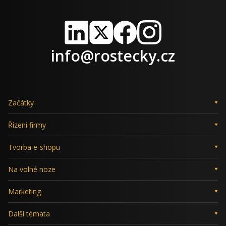
LinkedIn
X
Facebook
Instagram
info@rostecky.cz
Začátky
Řízení firmy
Tvorba e-shopu
Na volné noze
Marketing
Další témata