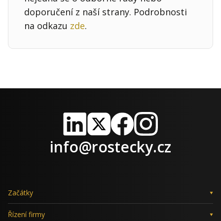
doporučení z naší strany. Podrobnosti
na odkazu
zde
.
LinkedIn
X
Facebook
Instagram
info@rostecky.cz
Začátky
Řízení firmy