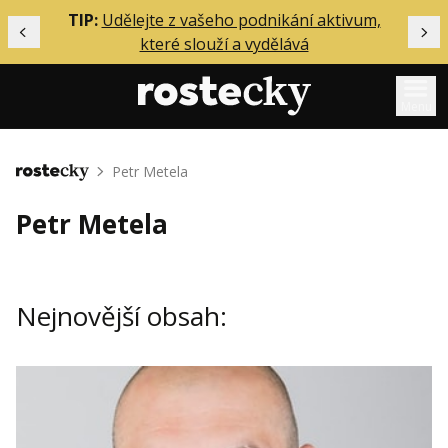
ělání
TIP:
Udělejte z vašeho podnikání aktivum,
Předchozí
Dal
které slouží a vydělává
Menu
Mentoring
Petr Metela
Domů
Podcasty
Petr Metela
Solo
Akce
Nejnovější obsah:
Inzerce
O mně
Přihlášení