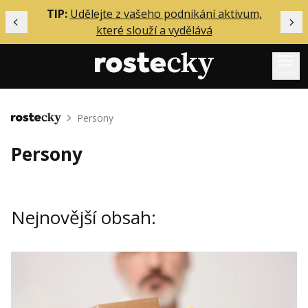
ělání
TIP:
Udělejte z vašeho podnikání aktivum,
Předchozí
Dal
které slouží a vydělává
Menu
Mentoring
Persony
Domů
Podcasty
Persony
Solo
Akce
Nejnovější obsah:
Inzerce
O mně
Přihlášení