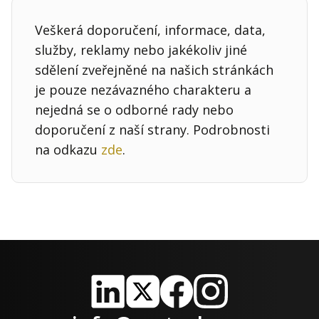
Veškerá doporučení, informace, data,
služby, reklamy nebo jakékoliv jiné
sdělení zveřejněné na našich stránkách
je pouze nezávazného charakteru a
nejedná se o odborné rady nebo
doporučení z naší strany. Podrobnosti
na odkazu
zde
.
LinkedIn
X
Facebook
Instagram