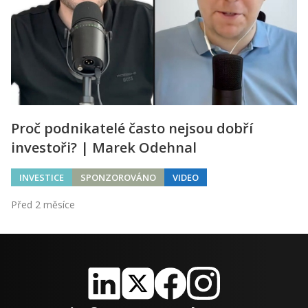
Proč podnikatelé často nejsou dobří
investoři? | Marek Odehnal
INVESTICE
SPONZOROVÁNO
VIDEO
Před 2 měsíce
LinkedIn
X
Facebook
Instagram