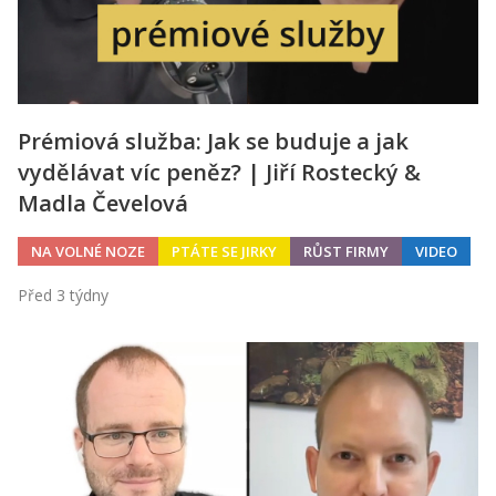
Prémiová služba: Jak se buduje a jak
vydělávat víc peněz? | Jiří Rostecký &
Madla Čevelová
NA VOLNÉ NOZE
PTÁTE SE JIRKY
RŮST FIRMY
VIDEO
Před 3 týdny