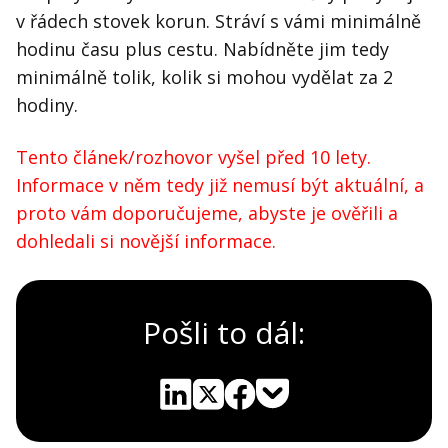
v řádech stovek korun. Stráví s vámi minimálně
hodinu času plus cestu. Nabídněte jim tedy
minimálně tolik, kolik si mohou vydělat za 2
hodiny.
Tento článek/rozhovor vyšel před 10 lety.
Informace v něm tedy již nemusí být aktuální, a
proto vám doporučujeme, abyste je ověřili a
dohledali si novější informace.
Pošli to dál:
Pocket
Linkedin
X
Sdílet