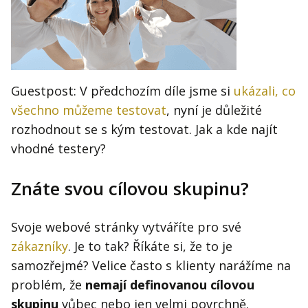
Kontakt
Obchodní podmínky
Hledaná fráze
Hledat
Guestpost: V předchozím díle jsme si
ukázali, co
všechno můžeme testovat
, nyní je důležité
rozhodnout se s kým testovat. Jak a kde najít
vhodné testery?
Znáte svou cílovou skupinu?
Svoje webové stránky vytváříte pro své
zákazníky
. Je to tak? Říkáte si, že to je
samozřejmé? Velice často s klienty narážíme na
problém, že
nemají definovanou cílovou
skupinu
vůbec nebo jen velmi povrchně.