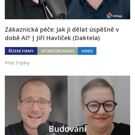
Zákaznická péče: Jak ji dělat úspěšně v
době AI? | Jiří Havlíček (Daktela)
ŘÍZENÍ FIRMY
SPONZOROVÁNO
VIDEO
Před 3 týdny