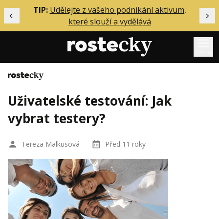
ělání
TIP:
Udělejte z vašeho podnikání aktivum,
Předchozí
Dal
které slouží a vydělává
Menu
Domů
Mentoring
Uživatelské testování: Jak
Podcasty
vybrat testery?
Solo
Akce
Tereza Malkusová
Před 11 roky
Inzerce
O mně
Přihlášení