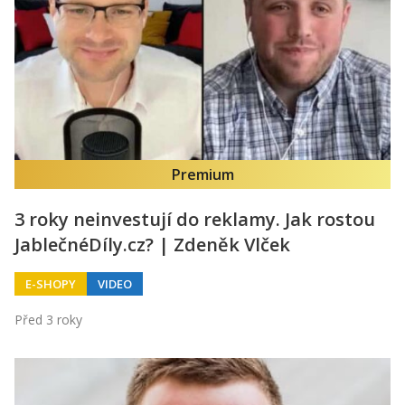
Kontakt
Obchodní podmínky
Hledaná fráze
Hledat
Premium
3 roky neinvestují do reklamy. Jak rostou
JablečnéDíly.cz? | Zdeněk Vlček
E-SHOPY
VIDEO
Před 3 roky