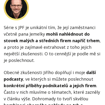
Série s JPF je unikátní tím, že její zaměstnanci
včetně pana Jemelky
mohli nahlédnout do
stovek malých a středních firem napříč trhem
,
a proto je zajímavé extrahovat z toho jejich
největší zkušenosti. O to cennější je podle mě si
je poslechnout.
Obecné zkušenosti Jiřího doplňují i moje
další
podcasty
, ve kterých si můžete poslechnout
konkrétní příběhy podnikatelů a jejich firem
.
Často v nich mluvíme o tématech, které zazněly
v článku výše. Dohromady to tvoří skvělou