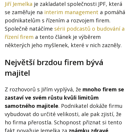
Kontakt
Jiří Jemelka
je zakladatel společnosti JPF, která
Obchodní podmínky
se zaměřuje na
interim management
a pomáhá
podnikatelům s řízením a rozvojem firem.
Hledaná fráze
Společně natáčíme
sérii podcastů o budování a
Hledat
řízení firem
a tento článek je výběrem
některých jeho myšlenek, které v nich zazněly.
Největší brzdou firem bývá
majitel
Z rozhovorů s Jiřím vyplývá, že
mnoho firem se
zastaví ve svém růstu kvůli limitům
samotného majitele
. Podnikatel dokáže firmu
vybudovat do určité velikosti, ale pak zjistí, že
ho firma přerostla. Schopnost přiznat si tento
fakt považuje Jemelka za
známku zdravé