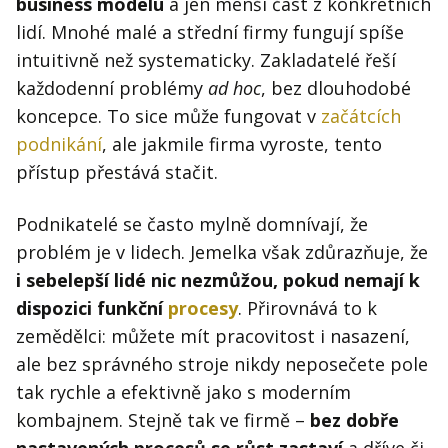
business modelu
a jen menší část z konkrétních
lidí. Mnohé malé a střední firmy fungují spíše
intuitivně než systematicky. Zakladatelé řeší
každodenní problémy
ad hoc
, bez dlouhodobé
koncepce. To sice může fungovat v
začátcích
podnikání
, ale jakmile firma vyroste, tento
přístup přestává stačit.
Podnikatelé se často mylně domnívají, že
problém je v lidech. Jemelka však zdůrazňuje, že
i sebelepší lidé nic nezmůžou, pokud nemají k
dispozici funkční
procesy
. Přirovnává to k
zemědělci: můžete mít pracovitost i nasazení,
ale bez správného stroje nikdy neposečete pole
tak rychle a efektivně jako s moderním
kombajnem. Stejně tak ve firmě –
bez dobře
nastavených procesů se růst zastaví
a dříve či