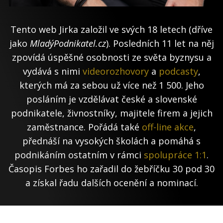
Tento web Jirka založil ve svých 18 letech (dříve
jako
MladýPodnikatel.cz
). Posledních 11 let na něj
zpovídá úspěšné osobnosti ze světa byznysu a
vydává s nimi
videorozhovory
a
podcasty
,
kterých má za sebou už více než 1 500. Jeho
posláním je vzdělávat české a slovenské
podnikatele, živnostníky, majitele firem a jejich
zaměstnance. Pořádá také
off-line akce
,
přednáší na vysokých školách a pomáhá s
podnikáním ostatním v rámci
spolupráce 1:1
.
Časopis Forbes ho zařadil do žebříčku 30 pod 30
a získal řadu dalších ocenění a nominací.