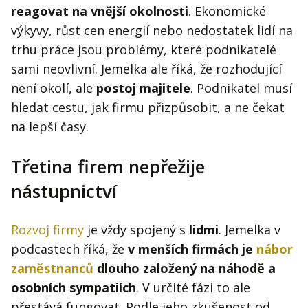
reagovat na vnější okolnosti
. Ekonomické
výkyvy, růst cen energií nebo nedostatek lidí na
trhu práce jsou problémy, které podnikatelé
sami neovlivní. Jemelka ale říká, že rozhodující
není okolí, ale
postoj majitele
. Podnikatel musí
hledat cestu, jak firmu přizpůsobit, a ne čekat
na lepší časy.
Třetina firem nepřežije
nástupnictví
Rozvoj firmy
je vždy spojený s
lidmi
. Jemelka v
podcastech říká, že
v menších firmách je
nábor
zaměstnanců
dlouho založený na náhodě a
osobních sympatiích
. V určité fázi to ale
přestává fungovat. Podle jeho zkušenost od