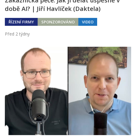
Zákaznická péče: Jak ji dělat úspěšně v
době AI? | Jiří Havlíček (Daktela)
ŘÍZENÍ FIRMY
SPONZOROVÁNO
VIDEO
Před 2 týdny