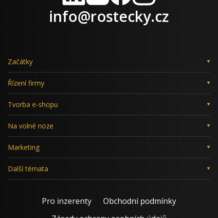
LinkedIn
X
Facebook
Instagram
info@rostecky.cz
Začátky
Řízení firmy
Tvorba e-shopu
Na volné noze
Marketing
Další témata
Pro inzerenty
Obchodní podmínky