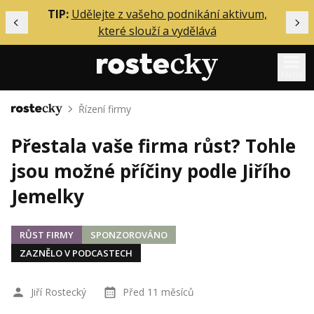
ělání
TIP:
Udělejte z vašeho podnikání aktivum,
Předchozí
Dal
které slouží a vydělává
Menu
Řízení firmy
Domů
Mentoring
Přestala vaše firma růst? Tohle
Podcasty
jsou možné příčiny podle Jiřího
Solo
Jemelky
Akce
Inzerce
RŮST FIRMY
SPONZOROVÁNO
O mně
ZAZNĚLO V PODCASTECH
Přihlášení
Jiří Rostecký
Před 11 měsíců