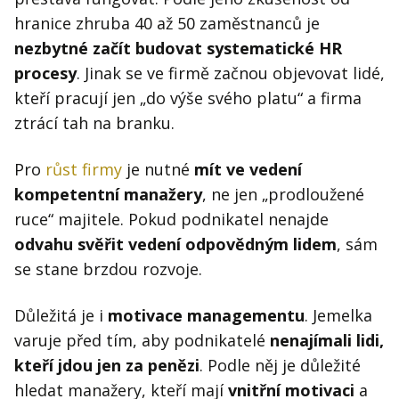
hranice zhruba 40 až 50 zaměstnanců je
nezbytné začít budovat systematické HR
procesy
. Jinak se ve firmě začnou objevovat lidé,
kteří pracují jen „do výše svého platu“ a firma
ztrácí tah na branku.
Pro
růst firmy
je nutné
mít ve vedení
kompetentní manažery
, ne jen „prodloužené
ruce“ majitele. Pokud podnikatel nenajde
odvahu svěřit vedení odpovědným lidem
, sám
se stane brzdou rozvoje.
Důležitá je i
motivace managementu
. Jemelka
varuje před tím, aby podnikatelé
nenajímali lidi,
kteří jdou jen za penězi
. Podle něj je důležité
hledat manažery, kteří mají
vnitřní motivaci
a