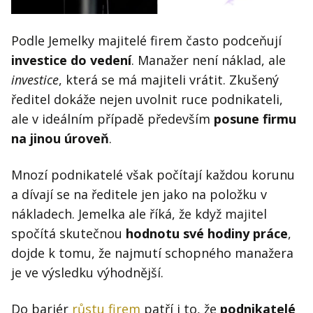
Podle Jemelky majitelé firem často podceňují
investice do vedení
. Manažer není náklad, ale
investice
, která se má majiteli vrátit. Zkušený
ředitel dokáže nejen uvolnit ruce podnikateli,
ale v ideálním případě především
posune firmu
na jinou úroveň
.
Mnozí podnikatelé však počítají každou korunu
a dívají se na ředitele jen jako na položku v
nákladech. Jemelka ale říká, že když majitel
spočítá skutečnou
hodnotu své hodiny práce
,
dojde k tomu, že najmutí schopného manažera
je ve výsledku výhodnější.
Do bariér
růstu firem
patří i to, že
podnikatelé