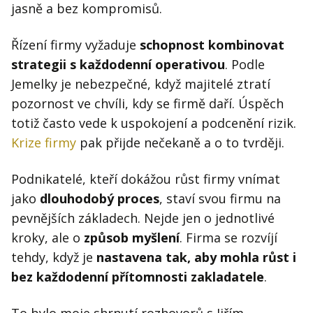
jasně a bez kompromisů.
Řízení firmy vyžaduje
schopnost kombinovat
strategii s každodenní operativou
. Podle
Jemelky je nebezpečné, když majitelé ztratí
pozornost ve chvíli, kdy se firmě daří. Úspěch
totiž často vede k uspokojení a podcenění rizik.
Krize firmy
pak přijde nečekaně a o to tvrději.
Podnikatelé, kteří dokážou růst firmy vnímat
jako
dlouhodobý proces
, staví svou firmu na
pevnějších základech. Nejde jen o jednotlivé
kroky, ale o
způsob myšlení
. Firma se rozvíjí
tehdy, když je
nastavena tak, aby mohla růst i
bez každodenní přítomnosti zakladatele
.
To bylo moje shrnutí rozhovorů s Jiřím