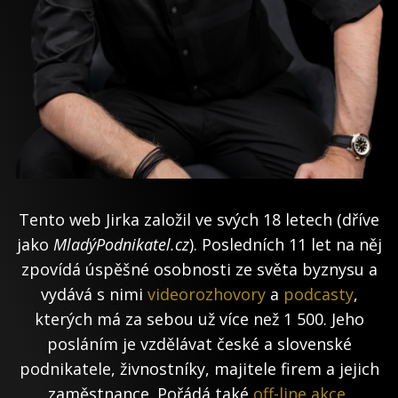
Tento web Jirka založil ve svých 18 letech (dříve
jako
MladýPodnikatel.cz
). Posledních 11 let na něj
zpovídá úspěšné osobnosti ze světa byznysu a
vydává s nimi
videorozhovory
a
podcasty
,
kterých má za sebou už více než 1 500. Jeho
posláním je vzdělávat české a slovenské
podnikatele, živnostníky, majitele firem a jejich
zaměstnance. Pořádá také
off-line akce
,