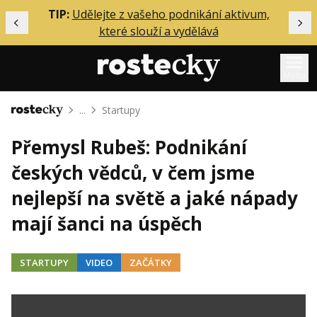
ělání
TIP:
Udělejte z vašeho podnikání aktivum,
Předchozí
Dal
které slouží a vydělává
Menu
...
Startupy
Domů
Mentoring
Přemysl Rubeš: Podnikání
Podcasty
českých vědců, v čem jsme
Solo
nejlepší na světě a jaké nápady
Akce
mají šanci na úspěch
Inzerce
O mně
STARTUPY
VIDEO
ZAČÁTKY
Přihlášení