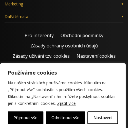
Marketing
Další témata
Pro inzerenty
Obchodní podmínky
Zásady ochrany osobních údajů
Zásady užívání tzv. cookies
Nastavení cookies
Používáme cookies
Na našich stránkách používáme cookies. Kliknutím na
„Přijmout vše“ souhlasíte s použitím všech cookies.
Kliknutím na „Nastavení“ nám můžete poskytnout souhlas
jen s konkrétními cookies.
Zjistit více
© 2011 – 2026 Jiří Rostecký | Inspiruje české podnikatele už 15
krásných let.
Přijmout vše
Odmítnout vše
Nastavení