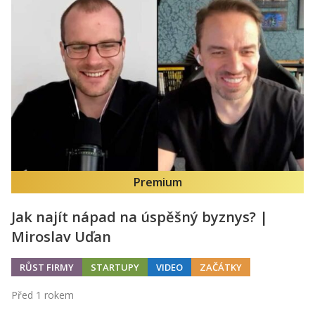
Premium
Jak najít nápad na úspěšný byznys? |
Miroslav Uďan
RŮST FIRMY
STARTUPY
VIDEO
ZAČÁTKY
Před 1 rokem