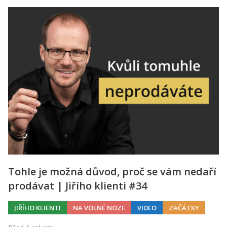
Tohle je možná důvod, proč se vám nedaří
prodávat | Jiřího klienti #34
JIŘÍHO KLIENTI
NA VOLNÉ NOZE
VIDEO
ZAČÁTKY