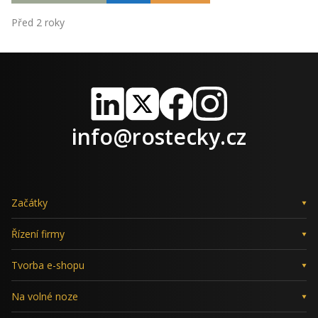
Před 2 roky
LinkedIn
X
Facebook
Instagram
info@rostecky.cz
Začátky
Řízení firmy
Tvorba e-shopu
Na volné noze