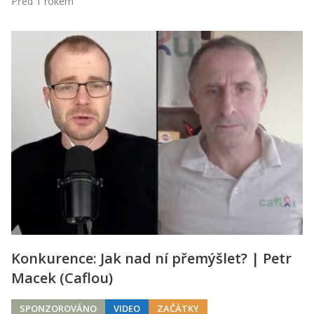
Před 1 rokem
Konkurence: Jak nad ní přemýšlet? | Petr
Macek (Caflou)
SPONZOROVÁNO
VIDEO
ZAČÁTKY