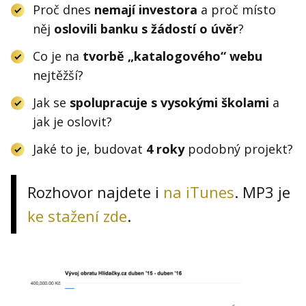
Proč dnes
nemají investora
a proč místo
něj
oslovili banku s žádostí o úvěr
?
Co je na
tvorbě „katalogového“ webu
nejtěžší?
Jak se
spolupracuje s vysokými školami
a
jak je oslovit?
Jaké to je, budovat
4 roky
podobný projekt?
Rozhovor najdete i
na iTunes
. MP3 je
ke stažení zde
.