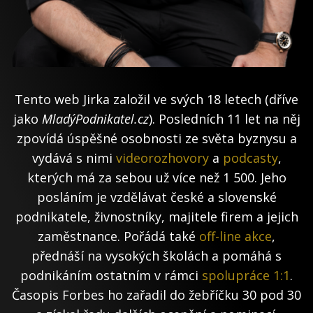
Tento web Jirka založil ve svých 18 letech (dříve
jako
MladýPodnikatel.cz
). Posledních 11 let na něj
zpovídá úspěšné osobnosti ze světa byznysu a
vydává s nimi
videorozhovory
a
podcasty
,
kterých má za sebou už více než 1 500. Jeho
posláním je vzdělávat české a slovenské
podnikatele, živnostníky, majitele firem a jejich
zaměstnance. Pořádá také
off-line akce
,
přednáší na vysokých školách a pomáhá s
podnikáním ostatním v rámci
spolupráce 1:1
.
Časopis Forbes ho zařadil do žebříčku 30 pod 30