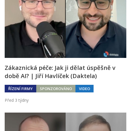
Zákaznická péče: Jak ji dělat úspěšně v
době AI? | Jiří Havlíček (Daktela)
ŘÍZENÍ FIRMY
SPONZOROVÁNO
VIDEO
Před 3 týdny