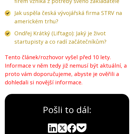
firem vzniká z potřeby svého zakladatele
Jak uspěla česká vývojářská firma STRV na
americkém trhu?
Ondřej Krátký (Liftago): Jaký je život
startupisty a co radí začátečníkům?
Tento článek/rozhovor vyšel před 10 lety.
Informace v něm tedy již nemusí být aktuální, a
proto vám doporučujeme, abyste je ověřili a
dohledali si novější informace.
Pošli to dál: