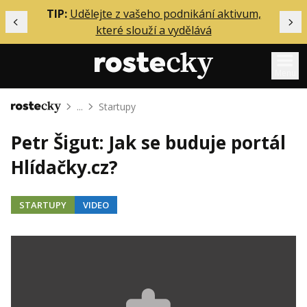
ělání
TIP:
Udělejte z vašeho podnikání aktivum,
Předchozí
Dal
které slouží a vydělává
Menu
...
Startupy
Domů
Mentoring
Petr Šigut: Jak se buduje portál
Podcasty
Hlídačky.cz?
Solo
Akce
STARTUPY
VIDEO
Inzerce
O mně
Přihlášení