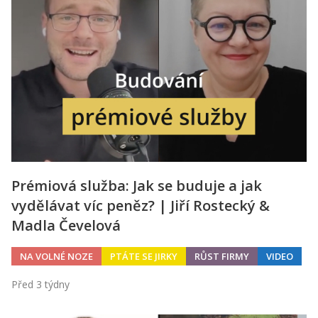
Prémiová služba: Jak se buduje a jak
vydělávat víc peněz? | Jiří Rostecký &
Madla Čevelová
NA VOLNÉ NOZE
PTÁTE SE JIRKY
RŮST FIRMY
VIDEO
Před 3 týdny