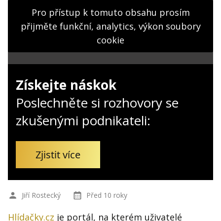
Kontakt
Pro přístup k tomuto obsahu prosím
Obchodní podmínky
přijměte funkční, analytics, výkon soubory
cookie
Hledaná fráze
Hledat
Získejte náskok
Poslechněte si rozhovory se
zkušenými podnikateli:
Zjistit více
Jiří Rostecký
Před 10 roky
Hlídačky.cz
je portál, na kterém uživatelé