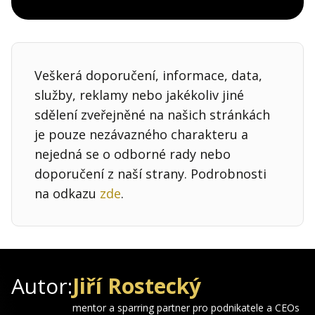
Pocket
Linkedin
X
Sdílet
Veškerá doporučení, informace, data,
služby, reklamy nebo jakékoliv jiné
sdělení zveřejněné na našich stránkách
je pouze nezávazného charakteru a
nejedná se o odborné rady nebo
doporučení z naší strany. Podrobnosti
na odkazu
zde
.
Autor:
Jiří Rostecký
mentor a sparring partner pro podnikatele a CEOs