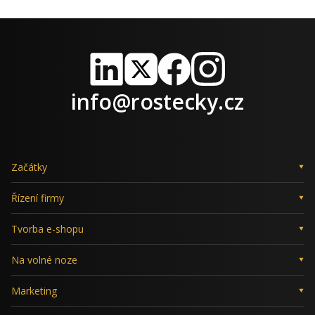
LinkedIn
X
Facebook
Instagram
info@rostecky.cz
Začátky
Řízení firmy
Tvorba e-shopu
Na volné noze
Marketing