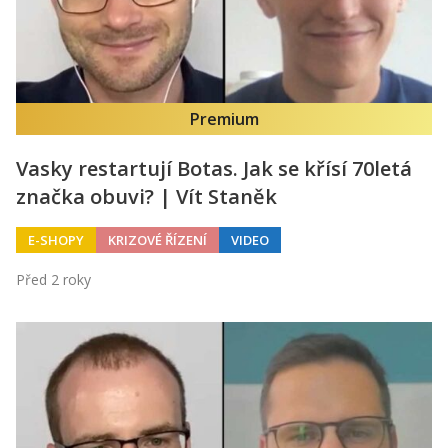
Premium
Vasky restartují Botas. Jak se křísí 70letá
značka obuvi? | Vít Staněk
E-SHOPY
KRIZOVÉ ŘÍZENÍ
VIDEO
Před 2 roky