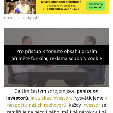
Inzerce |
Chci tu být také
Pro přístup k tomuto obsahu prosím
přijměte funkční, reklama soubory cookie
Dalším častým zdrojem jsou
peníze od
investorů
.
Jak získat investora
, vysvětlujeme
v
nespočtu našich rozhovorů
. Každý
investor
se
zaměřuje na něco jiného, má jiné nároky a jiná