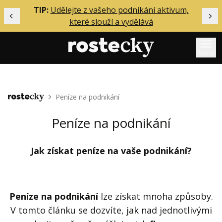
ělání
TIP:
Udělejte z vašeho podnikání aktivum,
Předchozí
Dal
které slouží a vydělává
Menu
Mentoring
Peníze na podnikání
Domů
Podcasty
Solo
Peníze na podnikání
Akce
Jak získat peníze na vaše podnikání?
Inzerce
O mně
Peníze na podnikání
lze získat mnoha způsoby.
Přihlášení
V tomto článku se dozvíte, jak nad jednotlivými