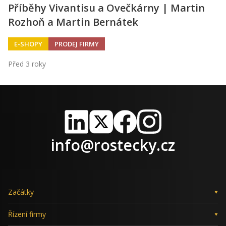
Příběhy Vivantisu a Ovečkárny | Martin
Rozhoň a Martin Bernátek
E-SHOPY
PRODEJ FIRMY
Před 3 roky
LinkedIn
X
Facebook
Instagram
info@rostecky.cz
Začátky
Řízení firmy