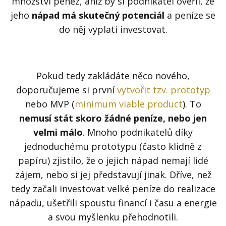
množství peněz, aniž by si podnikatel ověřil, že
jeho
nápad má skutečný potenciál
a peníze se
do něj vyplatí investovat.
Pokud tedy zakládáte něco nového,
doporučujeme si první
vytvořit tzv. prototyp
nebo MVP (
minimum viable product
). To
nemusí stát skoro žádné peníze, nebo jen
velmi málo
. Mnoho podnikatelů díky
jednoduchému prototypu (často klidně z
papíru) zjistilo, že o jejich nápad nemají lidé
zájem, nebo si jej představují jinak. Dříve, než
tedy začali investovat velké peníze do realizace
nápadu, ušetřili spoustu financí i času a energie
a svou myšlenku přehodnotili.