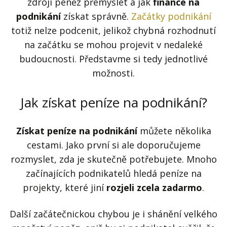
Kontakt
zdroji peněz přemýšlet a jak
finance na
podnikání
získat správně.
Začátky podnikání
Obchodní podmínky
totiž nelze podcenit, jelikož chybná rozhodnutí
na začátku se mohou projevit v nedaleké
Hledaná fráze
Hledat
budoucnosti. Představme si tedy jednotlivé
možnosti.
Jak získat peníze na podnikání?
Získat peníze na podnikání
můžete několika
cestami. Jako první si ale doporučujeme
rozmyslet, zda je skutečně potřebujete. Mnoho
začínajících podnikatelů hledá peníze na
projekty, které jiní
rozjeli zcela zadarmo
.
Další začátečnickou chybou je i shánění velkého