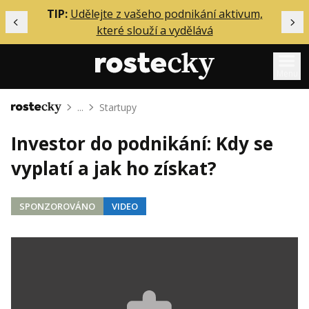
ělání
TIP:
Udělejte z vašeho podnikání aktivum,
Předchozí
Dal
které slouží a vydělává
Menu
...
Startupy
Domů
Mentoring
Investor do podnikání: Kdy se
Podcasty
vyplatí a jak ho získat?
Solo
Akce
SPONZOROVÁNO
VIDEO
Inzerce
O mně
Přihlášení