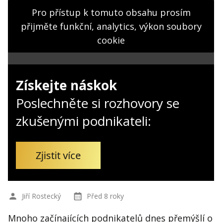
Kontakt
Pro přístup k tomuto obsahu prosím
Obchodní podmínky
přijměte funkční, analytics, výkon soubory
cookie
Hledaná fráze
Hledat
Získejte náskok
Poslechněte si rozhovory se
zkušenými podnikateli:
Zjistit více
Jiří Rostecký
Před 8 roky
Mnoho začínajících podnikatelů dnes přemýšlí o