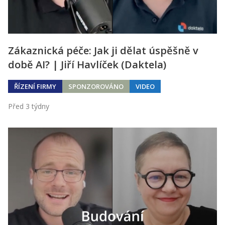
Zákaznická péče: Jak ji dělat úspěšně v
době AI? | Jiří Havlíček (Daktela)
ŘÍZENÍ FIRMY
SPONZOROVÁNO
VIDEO
Před 3 týdny