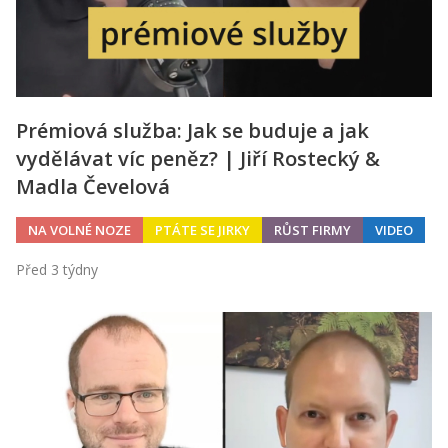
Prémiová služba: Jak se buduje a jak
vydělávat víc peněz? | Jiří Rostecký &
Madla Čevelová
NA VOLNÉ NOZE
PTÁTE SE JIRKY
RŮST FIRMY
VIDEO
Před 3 týdny