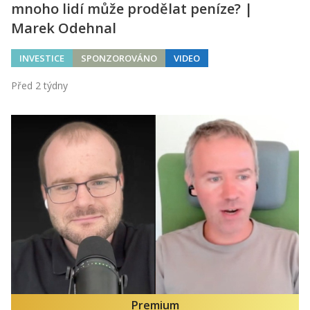
mnoho lidí může prodělat peníze? |
Marek Odehnal
INVESTICE
SPONZOROVÁNO
VIDEO
Před 2 týdny
Premium