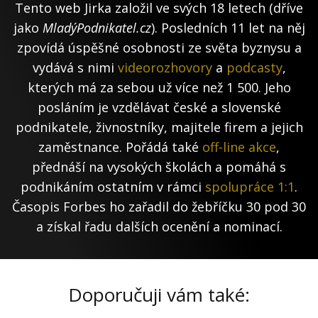
Tento web Jirka založil ve svých 18 letech (dříve
jako
MladýPodnikatel.cz
). Posledních 11 let na něj
zpovídá úspěšné osobnosti ze světa byznysu a
vydává s nimi
videorozhovory
a
podcasty
,
kterých má za sebou už více než 1 500. Jeho
posláním je vzdělávat české a slovenské
podnikatele, živnostníky, majitele firem a jejich
zaměstnance. Pořádá také
off-line akce
,
přednáší na vysokých školách a pomáhá s
podnikáním ostatním v rámci
spolupráce 1:1
.
Časopis Forbes ho zařadil do žebříčku 30 pod 30
a získal řadu dalších ocenění a nominací.
Doporučuji vám také: