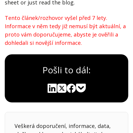
sheet or just read the blog.
Tento článek/rozhovor vyšel před 7 lety.
Informace v něm tedy již nemusí být aktuální, a
proto vám doporučujeme, abyste je ověřili a
dohledali si novější informace.
Pošli to dál:
Pocket
Linkedin
X
Sdílet
Veškerá doporučení, informace, data,