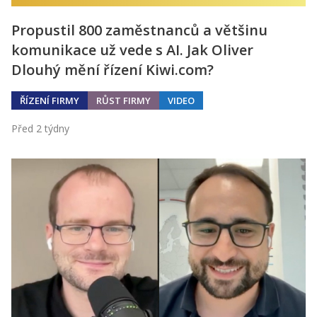
Propustil 800 zaměstnanců a většinu
komunikace už vede s AI. Jak Oliver
Dlouhý mění řízení Kiwi.com?
ŘÍZENÍ FIRMY
RŮST FIRMY
VIDEO
Před 2 týdny