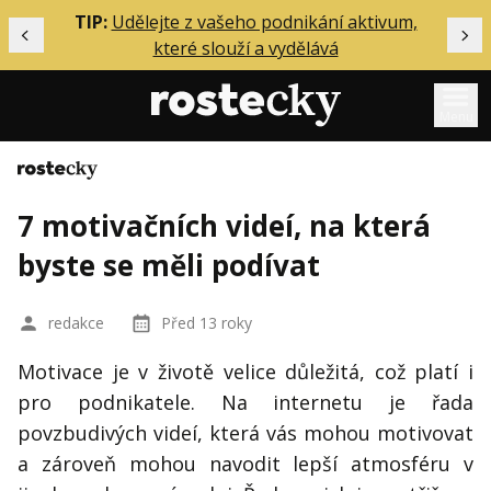
ělání
TIP:
Udělejte z vašeho podnikání aktivum,
Předchozí
Dal
které slouží a vydělává
Menu
Domů
Mentoring
7 motivačních videí, na která
Podcasty
byste se měli podívat
Solo
Akce
redakce
Před 13 roky
Inzerce
Motivace je v životě velice důležitá, což platí i
O mně
pro podnikatele. Na internetu je řada
povzbudivých videí, která vás mohou motivovat
Přihlášení
a zároveň mohou navodit lepší atmosféru v