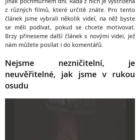
jinak pochmurném dni. Řada z nich je vystřižena
Kontakt
z různých filmů, které určitě znáte. Pro tento
Obchodní podmínky
článek jsme vybrali několik videí, na něž byste
se měli podívat, pokud se chcete motivovat.
Hledaná fráze
Hledat
Brzy přineseme další článek s novými videi, jež
nám můžete posílat i do komentářů.
Nejsme nezničitelní, je
neuvěřitelné, jak jsme v rukou
osudu