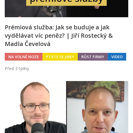
Prémiová služba: Jak se buduje a jak
vydělávat víc peněz? | Jiří Rostecký &
Madla Čevelová
NA VOLNÉ NOZE
PTÁTE SE JIRKY
RŮST FIRMY
VIDEO
Před 3 týdny