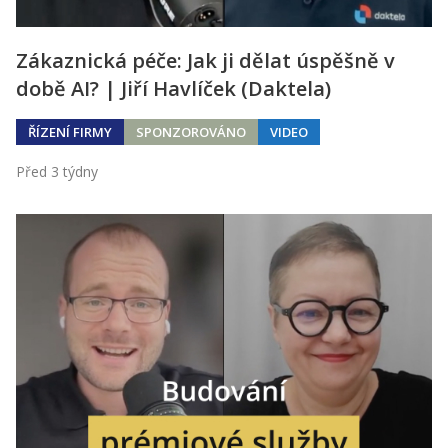
Zákaznická péče: Jak ji dělat úspěšně v
době AI? | Jiří Havlíček (Daktela)
ŘÍZENÍ FIRMY
SPONZOROVÁNO
VIDEO
Před 3 týdny