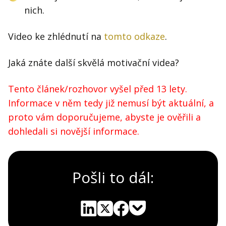
nich.
Video ke zhlédnutí na
tomto odkaze
.
Jaká znáte další skvělá motivační videa?
Tento článek/rozhovor vyšel před 13 lety.
Informace v něm tedy již nemusí být aktuální, a
proto vám doporučujeme, abyste je ověřili a
dohledali si novější informace.
Pošli to dál:
Pocket
Linkedin
X
Sdílet