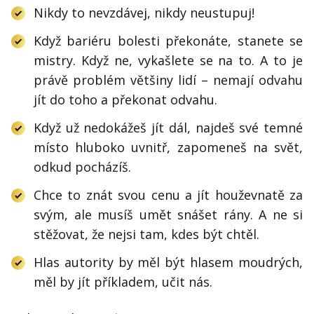
Nikdy to nevzdávej, nikdy neustupuj!
Když bariéru bolesti překonáte, stanete se
mistry. Když ne, vykašlete se na to. A to je
právě problém většiny lidí – nemají odvahu
jít do toho a překonat odvahu.
Když už nedokážeš jít dál, najdeš své temné
místo hluboko uvnitř, zapomeneš na svět,
odkud pocházíš.
Chce to znát svou cenu a jít houževnatě za
svým, ale musíš umět snášet rány. A ne si
stěžovat, že nejsi tam, kdes být chtěl.
Hlas autority by měl být hlasem moudrých,
měl by jít příkladem, učit nás.