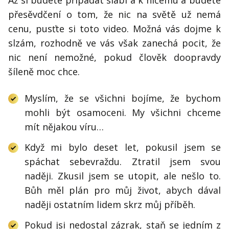
Až si budete připadat slabí a k ničemu a budete
přesěvdčení o tom, že nic na světě už nemá
cenu, pusťte si toto video. Možná vás dojme k
slzám, rozhodně ve vás však zanechá pocit, že
nic není nemožné, pokud člověk doopravdy
šíleně moc chce.
Myslím, že se všichni bojíme, že bychom
mohli být osamoceni. My všichni chceme
mít nějakou víru…
Když mi bylo deset let, pokusil jsem se
spáchat sebevraždu. Ztratil jsem svou
naději. Zkusil jsem se utopit, ale nešlo to.
Bůh měl plán pro můj život, abych dával
naději ostatním lidem skrz můj příběh.
Pokud jsi nedostal zázrak, staň se jedním z