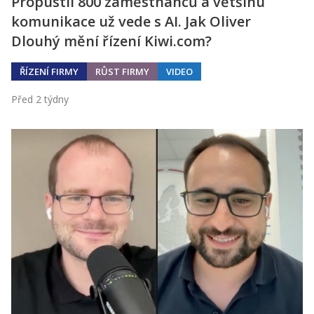
Propustil 800 zaměstnanců a většinu
komunikace už vede s AI. Jak Oliver
Dlouhý mění řízení Kiwi.com?
ŘÍZENÍ FIRMY
RŮST FIRMY
VIDEO
Před 2 týdny