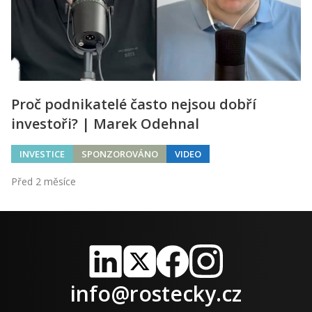
Proč podnikatelé často nejsou dobří
investoři? | Marek Odehnal
INVESTICE
SPONZOROVÁNO
VIDEO
Před 2 měsíce
LinkedIn
X
Facebook
Instagram
info@rostecky.cz