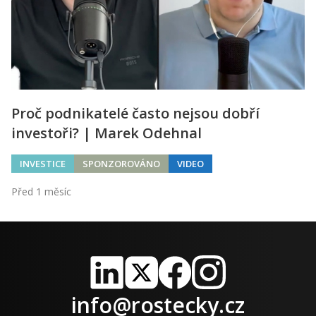
Proč podnikatelé často nejsou dobří
investoři? | Marek Odehnal
INVESTICE
SPONZOROVÁNO
VIDEO
Před 1 měsíc
LinkedIn
X
Facebook
Instagram
info@rostecky.cz