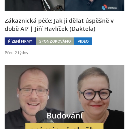
Zákaznická péče: Jak ji dělat úspěšně v
době AI? | Jiří Havlíček (Daktela)
ŘÍZENÍ FIRMY
SPONZOROVÁNO
VIDEO
Před 2 týdny