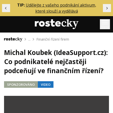
ělání
TIP:
Udělejte z vašeho podnikání aktivum,
Předchozí
Dal
které slouží a vydělává
Menu
...
Finanční řízení firem
Domů
Mentoring
Michal Koubek (IdeaSupport.cz):
Podcasty
Co podnikatelé nejčastěji
Solo
podceňují ve finančním řízení?
Akce
Inzerce
SPONZOROVÁNO
VIDEO
O mně
Přihlášení