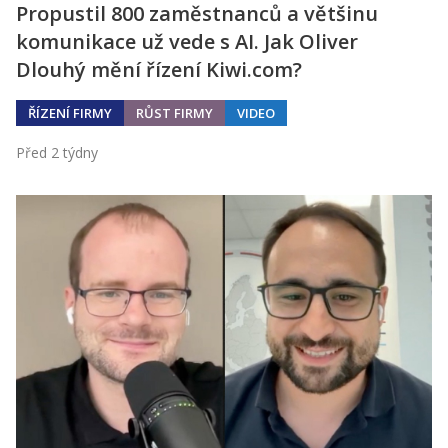
Propustil 800 zaměstnanců a většinu
komunikace už vede s AI. Jak Oliver
Dlouhý mění řízení Kiwi.com?
ŘÍZENÍ FIRMY
RŮST FIRMY
VIDEO
Před 2 týdny