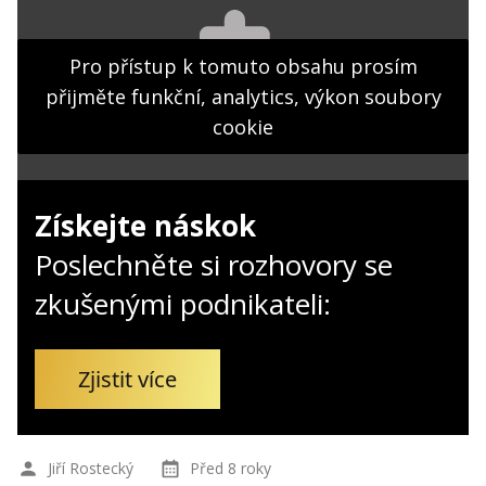
Kontakt
Obchodní podmínky
Pro přístup k tomuto obsahu prosím
přijměte funkční, analytics, výkon soubory
Hledaná fráze
Hledat
cookie
Získejte náskok
Poslechněte si rozhovory se
zkušenými podnikateli:
Zjistit více
Jiří Rostecký
Před 8 roky