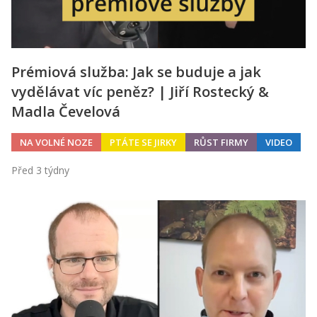
Prémiová služba: Jak se buduje a jak
vydělávat víc peněz? | Jiří Rostecký &
Madla Čevelová
NA VOLNÉ NOZE
PTÁTE SE JIRKY
RŮST FIRMY
VIDEO
Před 3 týdny