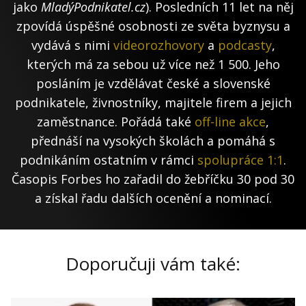
jako
MladýPodnikatel.cz
). Posledních 11 let na něj
zpovídá úspěšné osobnosti ze světa byznysu a
vydává s nimi
videorozhovory
a
podcasty
,
kterých má za sebou už více než 1 500. Jeho
posláním je vzdělávat české a slovenské
podnikatele, živnostníky, majitele firem a jejich
zaměstnance. Pořádá také
off-line akce
,
přednáší na vysokých školách a pomáhá s
podnikáním ostatním v rámci
spolupráce 1:1
.
Časopis Forbes ho zařadil do žebříčku 30 pod 30
a získal řadu dalších ocenění a nominací.
Doporučuji vám také: