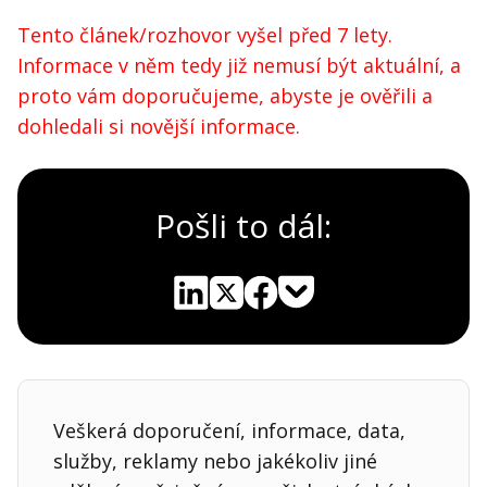
Tento článek/rozhovor vyšel před 7 lety.
Informace v něm tedy již nemusí být aktuální, a
proto vám doporučujeme, abyste je ověřili a
dohledali si novější informace.
Pošli to dál:
Pocket
Linkedin
X
Sdílet
Veškerá doporučení, informace, data,
služby, reklamy nebo jakékoliv jiné