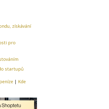
ondu, získávání
osti pro
estováním
do startupů
 peníze
|
Kde