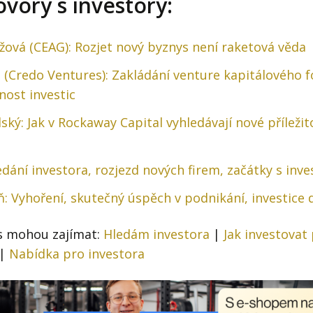
ovory s investory:
žová (CEAG): Rozjet nový byznys není raketová věda
 (Credo Ventures): Zakládání venture kapitálového f
nost investic
ký: Jak v Rockaway Capital vyhledávají nové příležit
edání investora, rozjezd nových firem, začátky s inv
: Vyhoření, skutečný úspěch v podnikání, investice 
s mohou zajímat:
Hledám investora
|
Jak investovat
|
Nabídka pro investora