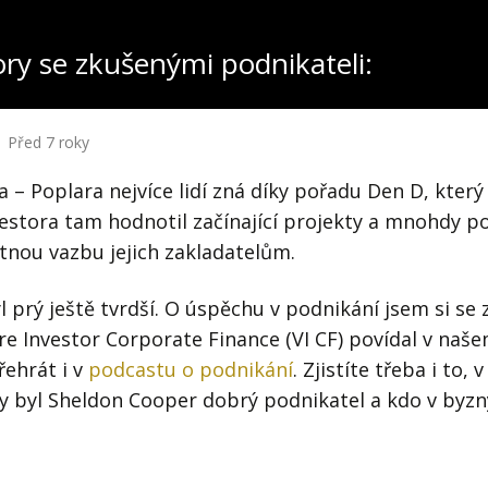
ory se zkušenými podnikateli:
Před 7 roky
 – Poplara nejvíce lidí zná díky pořadu Den D, který 
investora tam hodnotil začínající projekty a mnohdy
tnou vazbu jejich zakladatelům.
l prý ještě tvrdší. O úspěchu v podnikání jsem si se 
e Investor Corporate Finance (VI CF) povídal v naš
řehrát i v
podcastu o podnikání
. Zjistíte třeba i to,
by byl Sheldon Cooper dobrý podnikatel a kdo v byz