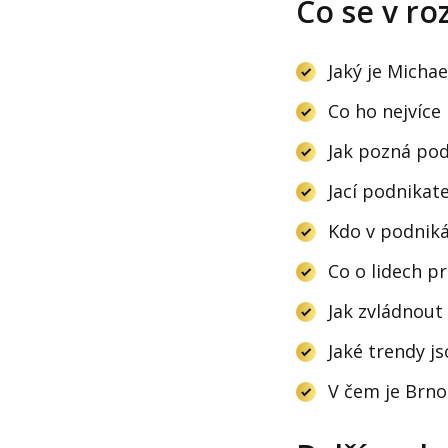
Co se v ro
Jaký je Micha
Co ho nejvíce
Jak pozná podn
Jací podnikate
Kdo v podniká
Co o lidech pr
Jak zvládnout
Jaké trendy j
V čem je Brno 