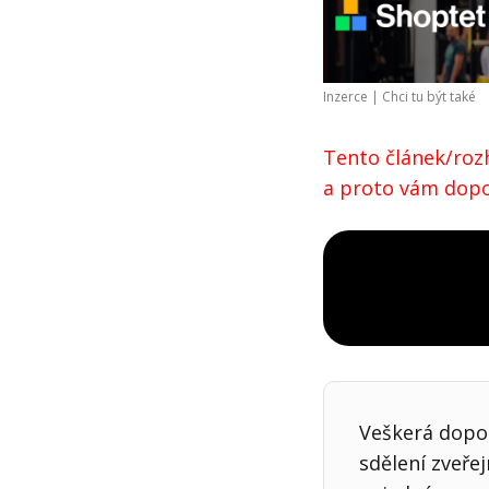
Inzerce |
Chci tu být také
Tento článek/rozh
a proto vám dopor
Veškerá dopor
sdělení zveře