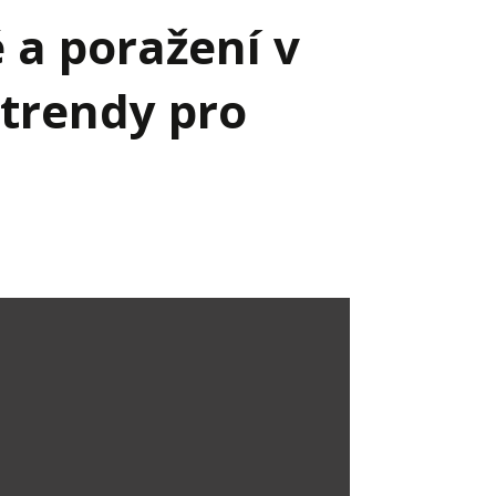
 a poražení v
trendy pro
Já v médiích