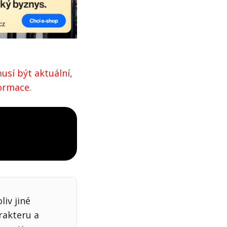
usí být aktuální,
formace.
iv jiné
rakteru a