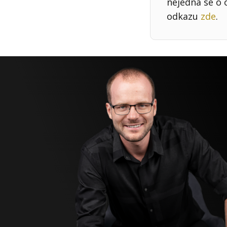
nejedná se o 
odkazu
zde
.