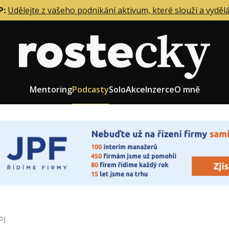
P:
Udělejte z vašeho podnikání aktivum, které slouží a vyděl
Mentoring
Podcasty
Solo
Akce
Inzerce
O mně
eting firmy
Role zakladatele/CEO
r zaměstnanců
Růst firmy
upnictví
Strategie firmy
od a prodej
Účetnictví a daně
oj