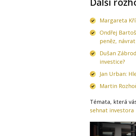
Další rozh
Margareta Kří
Ondřej Bartoš
peněz, návrat
Dušan Zábrods
investice?
Jan Urban: Hl
Martin Rozhoň
Témata, která vá
sehnat investora