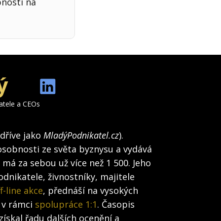
bnosti na
ý
katele a CEOs
(dříve jako
MladýPodnikatel.cz
).
osobnosti ze světa byznysu a vydává
h má za sebou už více než 1 500. Jeho
dnikatele, živnostníky, majitele
f-line akce
, přednáší na vysokých
 v rámci
spolupráce 1:1
. Časopis
získal řadu dalších ocenění a