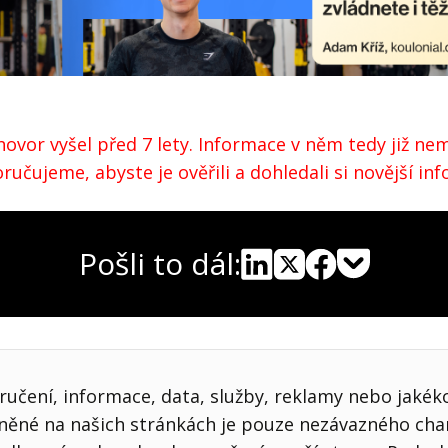
ovor vyšel před 7 lety. Informace v něm tedy již nem
učujeme, abyste je ověřili a dohledali si novější in
Pošli to dál:
Pocket
Linkedin
X
Sdílet
učení, informace, data, služby, reklamy nebo jakékol
jněné na našich stránkách je pouze nezávazného cha