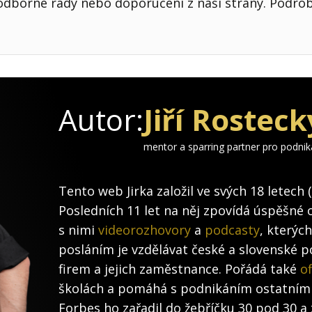
odborné rady nebo doporučení z naší strany. Podro
Autor:
Jiří Rosteck
mentor a sparring partner pro podni
Tento web Jirka založil ve svých 18 letech 
Posledních 11 let na něj zpovídá úspěšné 
s nimi
videorozhovory
a
podcasty
, kterýc
posláním je vzdělávat české a slovenské po
firem a jejich zaměstnance. Pořádá také
of
školách a pomáhá s podnikáním ostatním
Forbes ho zařadil do žebříčku 30 pod 30 a 