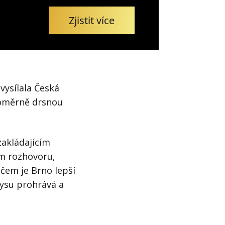
Zjistit více
vysílala Česká
 poměrně drsnou
zakládajícím
em rozhovoru,
 v čem je Brno lepší
nysu prohrává a