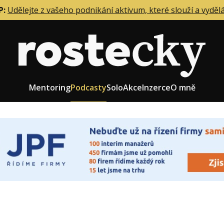
P:
Udělejte z vašeho podnikání aktivum, které slouží a vyděl
Mentoring
Podcasty
Solo
Akce
Inzerce
O mně
eting firmy
Role zakladatele/CEO
r zaměstnanců
Růst firmy
upnictví
Strategie firmy
od a prodej
Účetnictví a daně