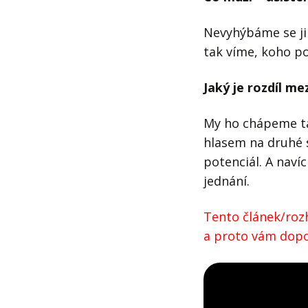
Nevyhýbáme se ji
tak víme, koho po
Jaký je rozdíl me
My ho chápeme ta
hlasem na druhé s
potenciál. A naví
jednání.
Tento článek/rozh
a proto vám dopor