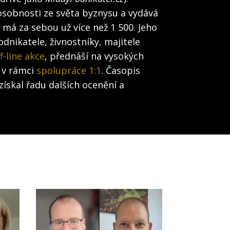
osobnosti ze světa byznysu a vydává
h má za sebou už více než 1 500. Jeho
dnikatele, živnostníky, majitele
f-line akce
, přednáší na vysokých
 v rámci
spolupráce 1:1
. Časopis
získal řadu dalších ocenění a