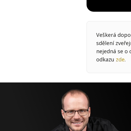
Veškerá dopor
sdělení zveře
nejedná se o 
odkazu
zde
.