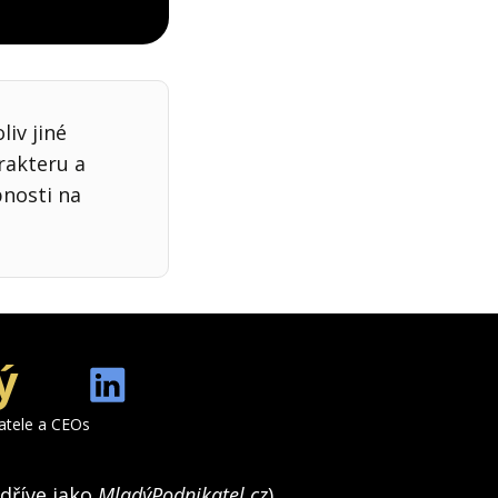
iv jiné
rakteru a
bnosti na
ý
katele a CEOs
(dříve jako
MladýPodnikatel.cz
).