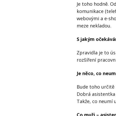
Je toho hodně. Od
komunikace (telef
webovými a e-shop
meze nekladou.
S jakým očekávání
Zpravidla je to ú
rozšíření pracov
Je něco, co neum
Bude toho určitě 
Dobrá asistentka 
Takže, co neumí u
Co muži – asiste