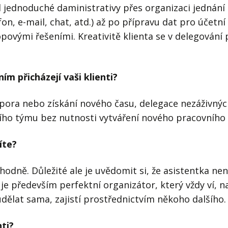
 jednoduché daministrativy přes organizaci jednání a
on, e-mail, chat, atd.) až po přípravu dat pro účetní
ovými řešeními. Kreativitě klienta se v delegování
m přicházejí vaši klienti?
spora nebo získání nového času, delegace nezáživnýc
ního týmu bez nutnosti vytváření nového pracovního 
íte?
hodně. Důležité ale je uvědomit si, že asistentka ne
je především perfektní organizátor, který vždy ví, n
dělat sama, zajistí prostřednictvím někoho dalšího.
nti?