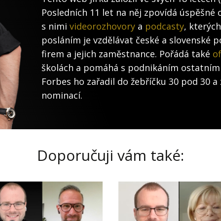
Posledních 11 let na něj zpovídá úspěšné 
s nimi
videorozhovory
a
podcasty
, kterýc
posláním je vzdělávat české a slovenské po
firem a jejich zaměstnance. Pořádá také
of
školách a pomáhá s podnikáním ostatním
Forbes ho zařadil do žebříčku 30 pod 30 a 
nominací.
Doporučuji vám také: