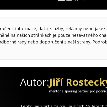
Pocket
Linkedin
X
Sdílet
učení, informace, data, služby, reklamy nebo jakékol
jněné na našich stránkách je pouze nezávazného cha
odborné rady nebo doporučení z naší strany. Podro
Autor:
Jiří Rosteck
mentor a sparring partner pro podni
Tento web Jirka založil ve svých 18 letech 