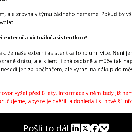
m, ale zrovna v týmu žádného nemáme. Pokud by vš
volat.
zi externí a virtuální asistentkou?
k, že naše externí asistentka toho umí více. Není 
traně drátu, ale klient ji zná osobně a může tak napl
c nesedí jen za počítačem, ale vyrazí na nákup do měs
ovor vyšel před 8 lety. Informace v něm tedy již nem
učujeme, abyste je ověřili a dohledali si novější in
Pošli to dál: