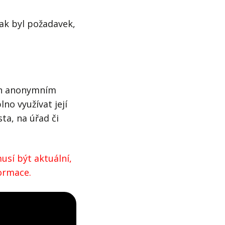
ak byl požadavek,
jen anonymním
no využívat její
ta, na úřad či
usí být aktuální,
formace.