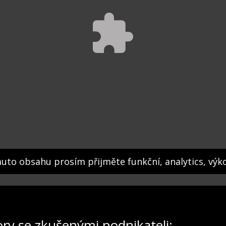
muto obsahu prosím přijměte funkční, analytics, výk
ory se zkušenými podnikateli: