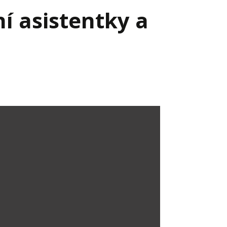
í asistentky a
Já v médiích