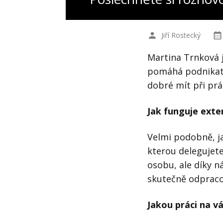
Jiří Rostecký
Martina Trnková j
pomáhá podnikate
dobré mít při prá
Jak funguje exter
Velmi podobně, ja
kterou delegujete
osobu, ale díky n
skutečně odpraco
Jakou práci na vá