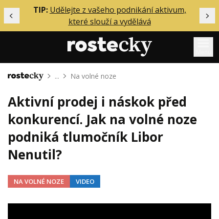
ělání
TIP:
Udělejte z vašeho podnikání aktivum,
Předchozí
Dal
které slouží a vydělává
Menu
...
Na volné noze
Domů
Mentoring
Aktivní prodej i náskok před
Podcasty
konkurencí. Jak na volné noze
Solo
podniká tlumočník Libor
Akce
Nenutil?
Inzerce
O mně
NA VOLNÉ NOZE
VIDEO
Přihlášení