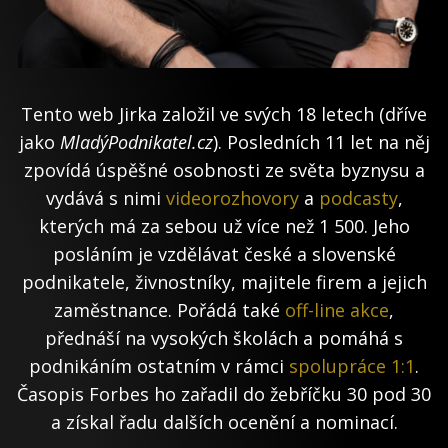
Tento web Jirka založil ve svých 18 letech (dříve
jako
MladýPodnikatel.cz
). Posledních 11 let na něj
zpovídá úspěšné osobnosti ze světa byznysu a
vydává s nimi
videorozhovory
a
podcasty
,
kterých má za sebou už více než 1 500. Jeho
posláním je vzdělávat české a slovenské
podnikatele, živnostníky, majitele firem a jejich
zaměstnance. Pořádá také
off-line akce
,
přednáší na vysokých školách a pomáhá s
podnikáním ostatním v rámci
spolupráce 1:1
.
Časopis Forbes ho zařadil do žebříčku 30 pod 30
a získal řadu dalších ocenění a nominací.