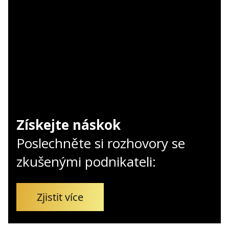
Kontakt
Obchodní podmínky
Hledaná fráze
Hledat
Získejte náskok
Poslechněte si rozhovory se
zkušenými podnikateli:
Zjistit více