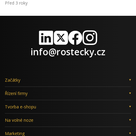
Před 3 roky
LinkedIn
X
Facebook
Instagram
info@rostecky.cz
Začátky
Řízení firmy
Tvorba e-shopu
Na volné noze
Marketing