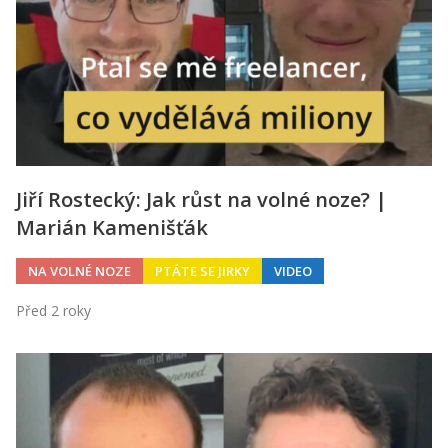
Jiří Rostecký: Jak růst na volné noze? |
Marián Kamenišťák
NA VOLNÉ NOZE
PTÁTE SE JIRKY
VIDEO
Před 2 roky