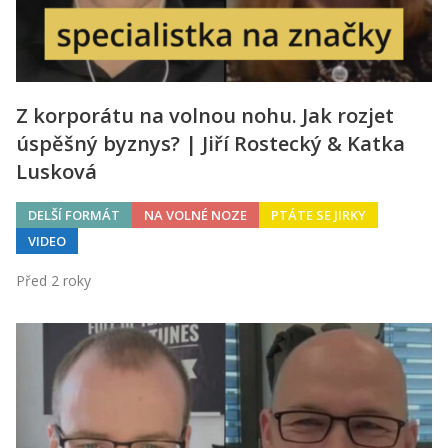
Z korporátu na volnou nohu. Jak rozjet
úspěšný byznys? | Jiří Rostecký & Katka
Lusková
DELŠÍ FORMÁT
NA VOLNÉ NOZE
PTÁTE SE JIRKY
VIDEO
Před 2 roky