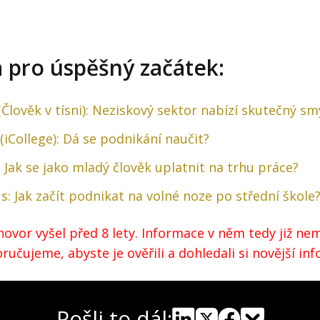
a pro úspěšný začátek:
Člověk v tísni): Neziskový sektor nabízí skutečný sm
(iCollege): Dá se podnikání naučit?
 Jak se jako mladý člověk uplatnit na trhu práce?
s: Jak začít podnikat na volné noze po střední škole
ovor vyšel před 8 lety. Informace v něm tedy již nem
učujeme, abyste je ověřili a dohledali si novější in
Pošli to dál: