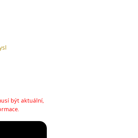
ysl
?
usí být aktuální,
formace.