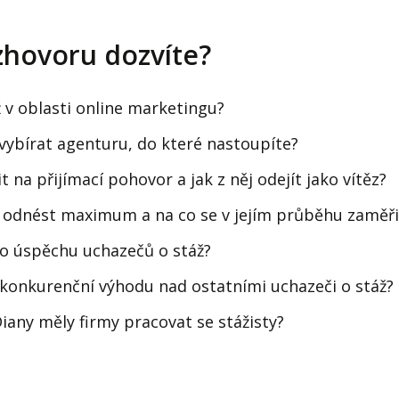
zhovoru dozvíte?
ž v oblasti online marketingu?
 vybírat agenturu, do které nastoupíte?
it na přijímací pohovor a jak z něj odejít jako vítěz?
že odnést maximum a na co se v jejím průběhu zaměři
o úspěchu uchazečů o stáž?
u konkurenční výhodu nad ostatními uchazeči o stáž?
Diany měly firmy pracovat se stážisty?