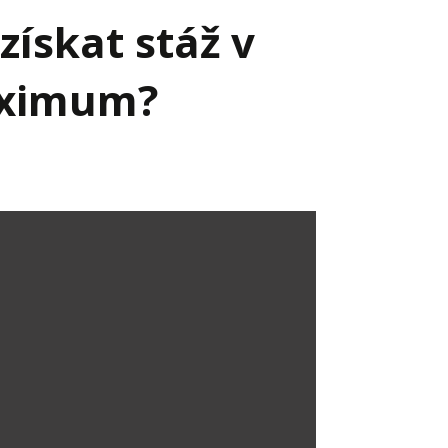
získat stáž v
maximum?
Já v médiích