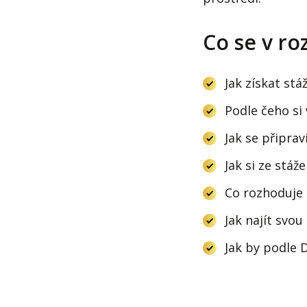
Co se v ro
Jak získat stá
Podle čeho si
Jak se připrav
Jak si ze stá
Co rozhoduje 
Jak najít svo
Jak by podle 