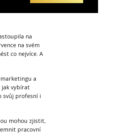
astoupila na
ervence na svém
ést co nejvíce. A
v marketingu a
 jak vybírat
 svůj profesní i
nou mohou zjistit,
íjemnit pracovní