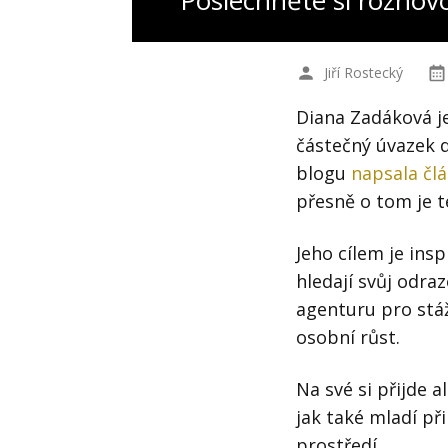
Poslechněte si rozhov
Jiří Rostecký
Diana Zadáková je
částečný úvazek 
blogu
napsala čl
přesně o tom je t
Jeho cílem je ins
hledají svůj odra
agenturu pro stáž,
osobní růst.
Na své si přijde a
jak také mladí př
prostředí.