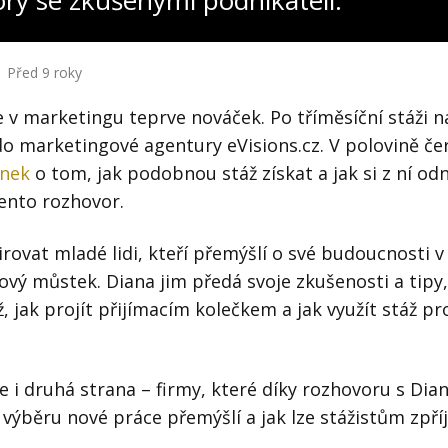
ory se zkušenými podnikateli:
Před 9 roky
 v marketingu teprve nováček. Po tříměsíční stáži n
do marketingové agentury eVisions.cz. V polovině č
ánek
o tom, jak podobnou stáž získat a jak si z ní odn
ento rozhovor.
pirovat mladé lidi, kteří přemýšlí o své budoucnosti 
zový můstek. Diana jim předá svoje zkušenosti a tipy,
 jak projít přijímacím kolečkem a jak využít stáž pro
le i druhá strana – firmy, které díky rozhovoru s Dia
i výběru nové práce přemýšlí a jak lze stážistům zpř