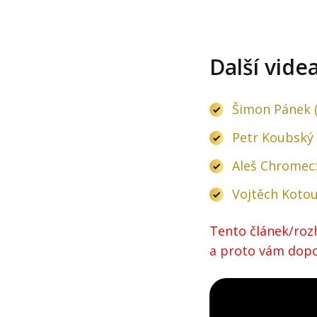
Další vide
Šimon Pánek (
Petr Koubský 
Aleš Chromec:
Vojtěch Kotou
Tento článek/rozh
a proto vám dopor