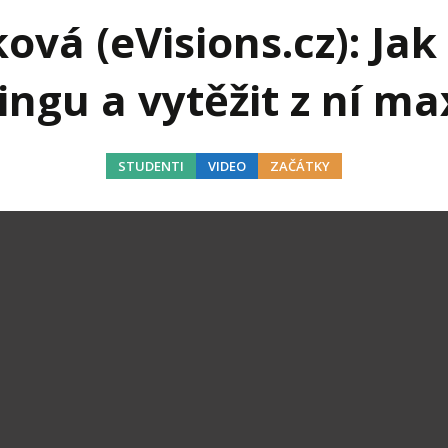
j firmy
Vedení lidí
vá (eVisions.cz): Jak 
ktové řízení
Vzdělávání manažerů
ngu a vytěžit z ní 
ání firmy nástupci
Zaměstnanecké akcie
rukturalizace podniku
Ziskovost firmy
STUDENTI
VIDEO
ZAČÁTKY
í firmy