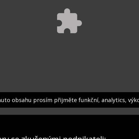
muto obsahu prosím přijměte funkční, analytics, výk