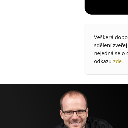
Veškerá dopor
sdělení zveře
nejedná se o 
odkazu
zde
.