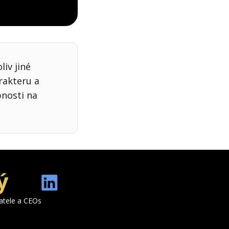
iv jiné
rakteru a
bnosti na
ý
katele a CEOs