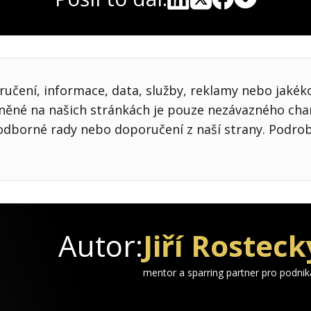
Pocket
Linkedin
X
Sdílet
učení, informace, data, služby, reklamy nebo jakékol
jněné na našich stránkách je pouze nezávazného cha
odborné rady nebo doporučení z naší strany. Podro
Autor:
Jiří Rosteck
mentor a sparring partner pro podni