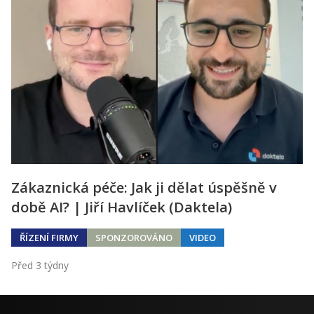
Zákaznická péče: Jak ji dělat úspěšně v
době AI? | Jiří Havlíček (Daktela)
ŘÍZENÍ FIRMY
SPONZOROVÁNO
VIDEO
Před 3 týdny