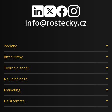
LinkedIn
X
Facebook
Instagram
info@rostecky.cz
Začátky
Řízení firmy
Tvorba e-shopu
Na volné noze
Marketing
Další témata