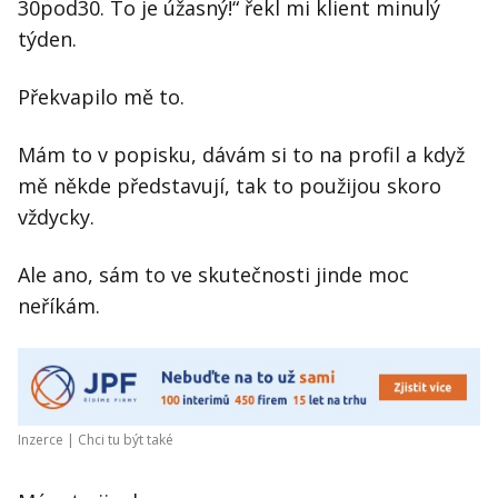
Kontakt
30pod30. To je úžasný!“ řekl mi klient minulý
týden.
Obchodní podmínky
Překvapilo mě to.
Hledaná fráze
Hledat
Mám to v popisku, dávám si to na profil a když
mě někde představují, tak to použijou skoro
vždycky.
Ale ano, sám to ve skutečnosti jinde moc
neříkám.
Inzerce |
Chci tu být také