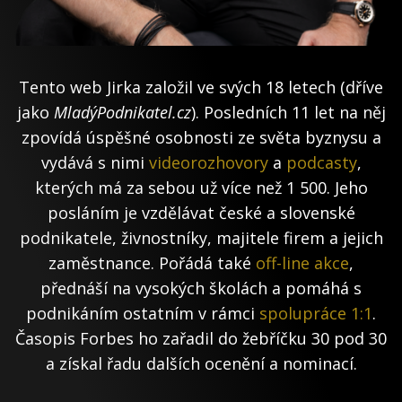
Tento web Jirka založil ve svých 18 letech (dříve
jako
MladýPodnikatel.cz
). Posledních 11 let na něj
zpovídá úspěšné osobnosti ze světa byznysu a
vydává s nimi
videorozhovory
a
podcasty
,
kterých má za sebou už více než 1 500. Jeho
posláním je vzdělávat české a slovenské
podnikatele, živnostníky, majitele firem a jejich
zaměstnance. Pořádá také
off-line akce
,
přednáší na vysokých školách a pomáhá s
podnikáním ostatním v rámci
spolupráce 1:1
.
Časopis Forbes ho zařadil do žebříčku 30 pod 30
a získal řadu dalších ocenění a nominací.