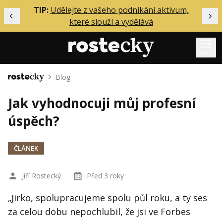
ělání
TIP:
Udělejte z vašeho podnikání aktivum,
Předchozí
Dal
které slouží a vydělává
Menu
Blog
Domů
Mentoring
Jak vyhodnocuji můj profesní
Podcasty
úspěch?
Solo
Akce
ČLÁNEK
Inzerce
O mně
Jiří Rostecký
Před 3 roky
„Jirko, spolupracujeme spolu půl roku, a ty ses
Přihlášení
za celou dobu nepochlubil, že jsi ve Forbes