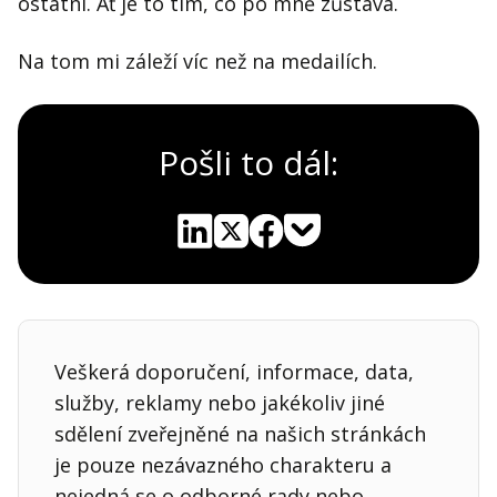
ostatní. Ať je to tím, co po mně zůstává.
Na tom mi záleží víc než na medailích.
Pošli to dál:
Pocket
Linkedin
X
Sdílet
Veškerá doporučení, informace, data,
služby, reklamy nebo jakékoliv jiné
sdělení zveřejněné na našich stránkách
je pouze nezávazného charakteru a
nejedná se o odborné rady nebo