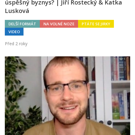
úspěšný byznys? | Jiří Rostecký & Katka
Lusková
DELŠÍ FORMÁT
NA VOLNÉ NOZE
PTÁTE SE JIRKY
VIDEO
Před 2 roky