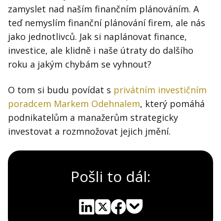
zamyslet nad naším finančním plánováním. A
teď nemyslím finanční plánování firem, ale nás
jako jednotlivců. Jak si naplánovat finance,
investice, ale klidně i naše útraty do dalšího
roku a jakým chybám se vyhnout?
O tom si budu povídat s
privátním investičním
poradcem Markem Odehnalem
, který pomáhá
podnikatelům a manažerům strategicky
investovat a rozmnožovat jejich jmění.
Pošli to dál:
Pocket
Linkedin
X
Sdílet