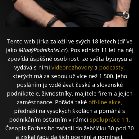
Tento web Jirka založil ve svých 18 letech (dříve
jako
MladýPodnikatel.cz
). Posledních 11 let na něj
zpovídá úspěšné osobnosti ze světa byznysu a
vydává s nimi
videorozhovory
a
podcasty
,
kterých má za sebou už více než 1 500. Jeho
posláním je vzdělávat české a slovenské
podnikatele, živnostníky, majitele firem a jejich
zaměstnance. Pořádá také
off-line akce
,
přednáší na vysokých školách a pomáhá s
podnikáním ostatním v rámci
spolupráce 1:1
.
Časopis Forbes ho zařadil do žebříčku 30 pod 30
a získal řadu dalších ocenění a nominací.