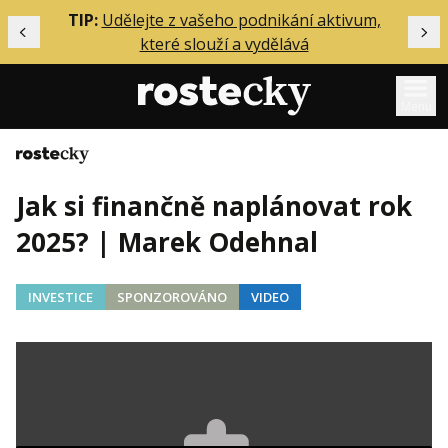
ělání
TIP:
Udělejte z vašeho podnikání aktivum,
Předchozí
Dal
které slouží a vydělává
Menu
Domů
Mentoring
Jak si finančně naplánovat rok
Podcasty
2025? | Marek Odehnal
Solo
Akce
INVESTICE
SPONZOROVÁNO
VIDEO
Inzerce
O mně
Přihlášení