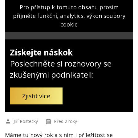
Kontakt
Pro přístup k tomuto obsahu prosím
Obchodní podmínky
přijměte funkční, analytics, výkon soubory
cookie
Hledaná fráze
Hledat
Získejte náskok
Poslechněte si rozhovory se
zkušenými podnikateli:
Zjistit více
Jiří Rostecký
Před 2 roky
Máme tu nový rok a s ním i příležitost se