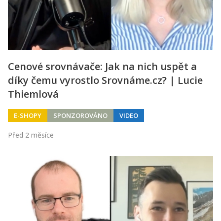
Cenové srovnávače: Jak na nich uspět a
díky čemu vyrostlo Srovnáme.cz? | Lucie
Thiemlová
E-SHOPY
SPONZOROVÁNO
VIDEO
Před 2 měsíce