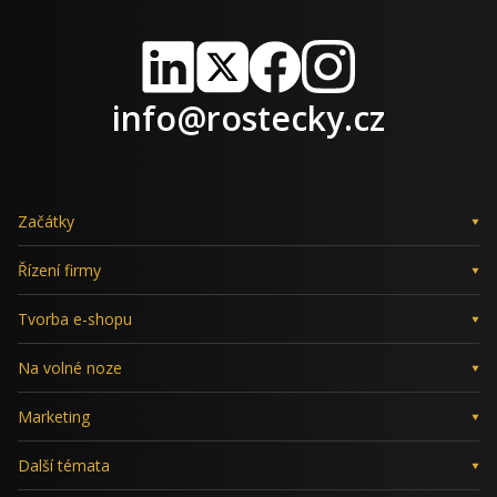
LinkedIn
X
Facebook
Instagram
info@rostecky.cz
Začátky
Řízení firmy
Tvorba e-shopu
Na volné noze
Marketing
Další témata