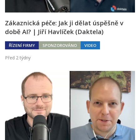
Zákaznická péče: Jak ji dělat úspěšně v
době AI? | Jiří Havlíček (Daktela)
ŘÍZENÍ FIRMY
SPONZOROVÁNO
VIDEO
Před 2 týdny