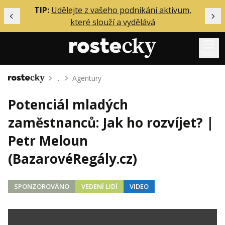
ělání
TIP:
Udělejte z vašeho podnikání aktivum,
Předchozí
Dal
které slouží a vydělává
Menu
...
Agentury
Domů
Mentoring
Potenciál mladých
Podcasty
zaměstnanců: Jak ho rozvíjet? |
Solo
Petr Meloun
Akce
(BazarovéRegály.cz)
Inzerce
O mně
SPONZOROVÁNO
VEDENÍ LIDÍ
VIDEO
Přihlášení