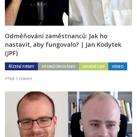
Odměňování zaměstnanců: Jak ho
nastavit, aby fungovalo? | Jan Kodytek
(JPF)
ŘÍZENÍ FIRMY
SPONZOROVÁNO
VEDENÍ LIDÍ
VIDEO
Před 1 rokem