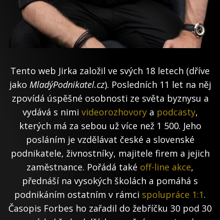
Tento web Jirka založil ve svých 18 letech (dříve
jako
MladýPodnikatel.cz
). Posledních 11 let na něj
zpovídá úspěšné osobnosti ze světa byznysu a
vydává s nimi
videorozhovory
a
podcasty
,
kterých má za sebou už více než 1 500. Jeho
posláním je vzdělávat české a slovenské
podnikatele, živnostníky, majitele firem a jejich
zaměstnance. Pořádá také
off-line akce
,
přednáší na vysokých školách a pomáhá s
podnikáním ostatním v rámci
spolupráce 1:1
.
Časopis Forbes ho zařadil do žebříčku 30 pod 30