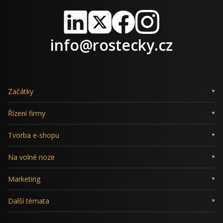
LinkedIn
X
Facebook
Instagram
info@rostecky.cz
Začátky
Řízení firmy
Tvorba e-shopu
Na volné noze
Marketing
Další témata