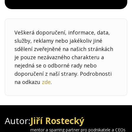
Pocket
Linkedin
X
Sdílet
Veškerá doporučení, informace, data,
služby, reklamy nebo jakékoliv jiné
sdělení zveřejněné na našich stránkách
je pouze nezávazného charakteru a
nejedná se o odborné rady nebo
doporučení z naší strany. Podrobnosti
na odkazu
zde
.
Autor:
Jiří Rostecký
mentor a sparring partner pro podnikatele a CEOs