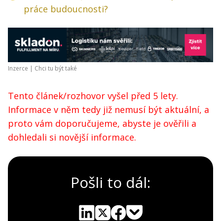
práce budoucnosti?
Inzerce |
Chci tu být také
Tento článek/rozhovor vyšel před 5 lety.
Informace v něm tedy již nemusí být aktuální, a
proto vám doporučujeme, abyste je ověřili a
dohledali si novější informace.
Pošli to dál: